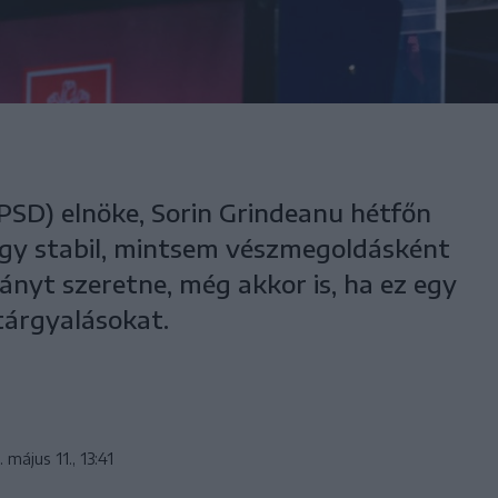
PSD) elnöke, Sorin Grindeanu hétfőn
 egy stabil, mintsem vészmegoldásként
nyt szeretne, még akkor is, ha ez egy
tárgyalásokat.
 május 11., 13:41