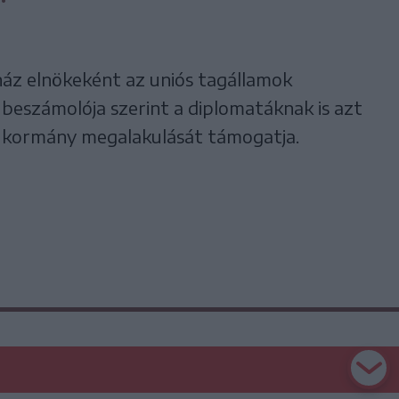
ház elnökeként az uniós tagállamok
 beszámolója szerint a diplomatáknak is azt
il kormány megalakulását támogatja.