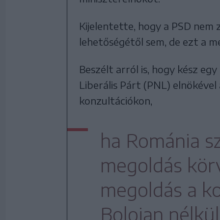
Kijelentette, hogy a PSD nem 
lehetőségétől sem, de ezt a m
Beszélt arról is, hogy kész egy 
Liberális Párt (PNL) elnökéve
konzultációkon,
ha Románia s
megoldás körv
megoldás a koa
Bolojan nélkül