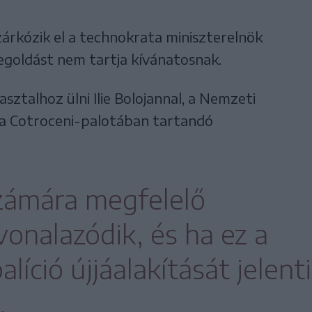
zárkózik el a technokrata miniszterelnök
egoldást nem tartja kívánatosnak.
asztalhoz ülni Ilie Bolojannal, a Nemzeti
l a Cotroceni-palotában tartandó
zámára megfelelő
onalazódik, és ha ez a
líció újjáalakítását jelenti
.