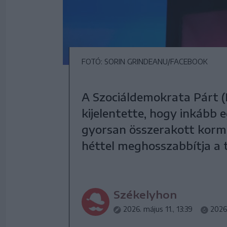
FOTÓ: SORIN GRINDEANU/FACEBOOK
A Szociáldemokrata Párt (
kijelentette, hogy inkább
gyorsan összerakott kormá
héttel meghosszabbítja a 
Székelyhon
2026. május 11., 13:39
2026.