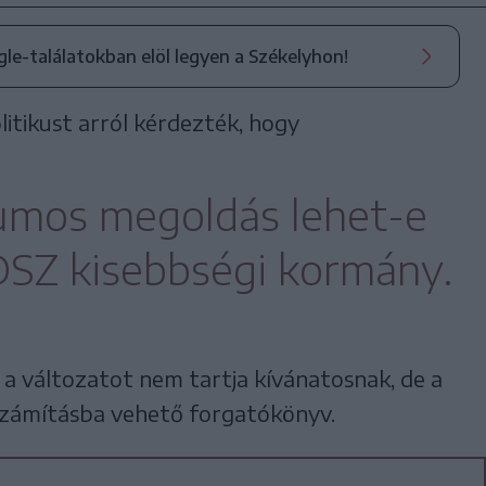
ogle-találatokban elöl legyen a Székelyhon!
itikust arról kérdezték, hogy
mos megoldás lehet-e
Z kisebbségi kormány.
a változatot nem tartja kívánatosnak, de a
y számításba vehető forgatókönyv.