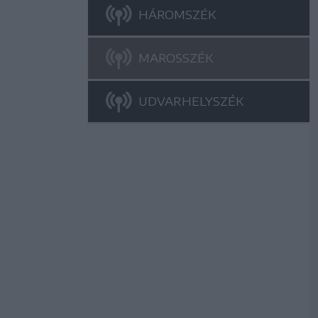
HÁROMSZÉK
MAROSSZÉK
UDVARHELYSZÉK