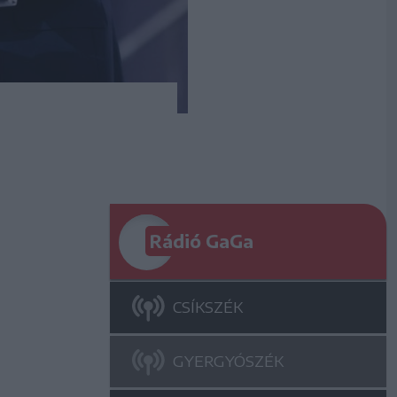
Rádió GaGa
CSÍKSZÉK
GYERGYÓSZÉK