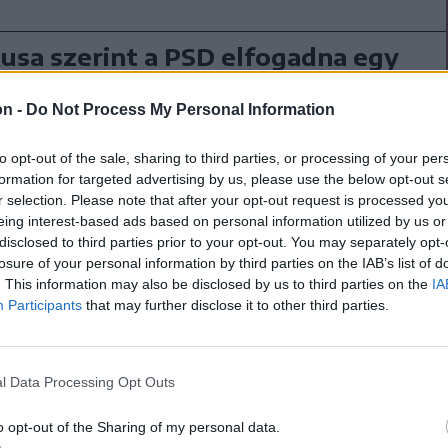
kusa szerint a PSD elfogadna egy
krata miniszterelnököt is
on -
Do Not Process My Personal Information
mfir hétfőn kijelentette, hogy a Szociáldemokrata
) kész vállalni a kormányzást akár saját
to opt-out of the sale, sharing to third parties, or processing of your per
lnökkel, akár egy másik koalíciós párt által jelölt
formation for targeted advertising by us, please use the below opt-out s
vel, de egy technokrata miniszterelnök
r selection. Please note that after your opt-out request is processed y
eing interest-based ads based on personal information utilized by us or
ét sem zárja ki.
disclosed to third parties prior to your opt-out. You may separately opt-
losure of your personal information by third parties on the IAB’s list of
. This information may also be disclosed by us to third parties on the
IA
ni az államfő” – jelentette ki az
Agerpres
Participants
that may further disclose it to other third parties.
ejtette, hogy egy szükségből gyorsan
l Data Processing Opt Outs
o opt-out of the Sharing of my personal data.