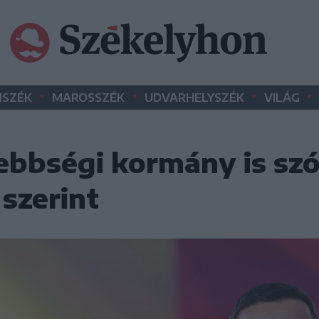
•
•
•
•
SZÉK
MAROSSZÉK
UDVARHELYSZÉK
VILÁG
bbségi kormány is szó
szerint