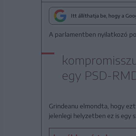
Itt állíthatja be, hogy a Go
A parlamentben nyilatkozó pol
kompromisszu
egy PSD-RMDS
Grindeanu elmondta, hogy ezt 
jelenlegi helyzetben ez is eg