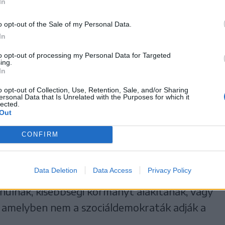
In
ldást részesítené
o opt-out of the Sale of my Personal Data.
In
akkor is, ha ezzel
to opt-out of processing my Personal Data for Targeted
ing.
tárgyalások.
In
o opt-out of Collection, Use, Retention, Sale, and/or Sharing
ersonal Data that Is Unrelated with the Purposes for which it
lected.
Out
ületei úgy döntenek, hogy egy koalíciós
CONFIRM
a miniszterelnöki tisztséget, nem fog kitérni
arra, hogy a párt az elmúlt évben széles körű
Data Deletion
Data Access
Privacy Policy
eg döntéseit, és most is ugyanígy határoz
onulnak, kisebbségi kormányt alakítanak, vagy
k, amelyben nem a szociáldemokraták adják a