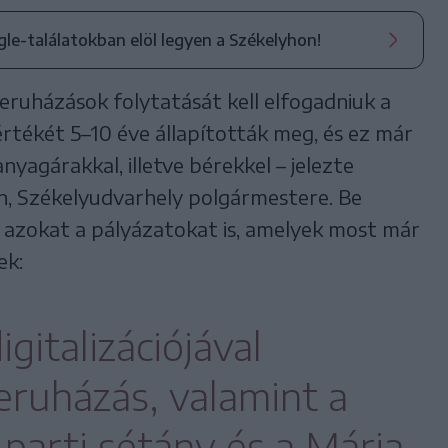
ogle-találatokban elöl legyen a Székelyhon!
eruházások folytatását kell elfogadniuk a
tékét 5–10 éve állapították meg, és ez már
nyagárakkal, illetve bérekkel – jelezte
n, Székelyudvarhely polgármestere. Be
 azokat a pályázatokat is, amelyek most már
ek:
igitalizációjával
eruházás, valamint a
parti sétány és a Mária