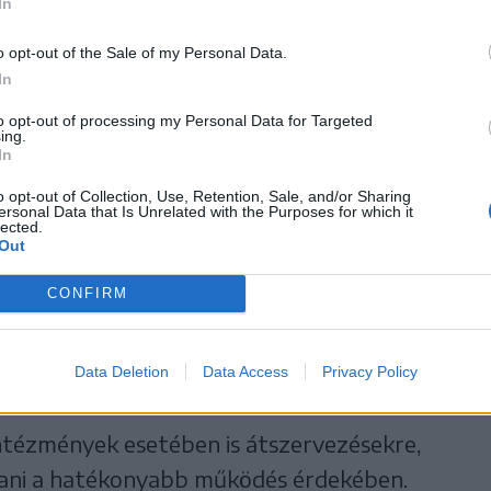
In
k a város autósforgalmát.
o opt-out of the Sale of my Personal Data.
zágos helyreállítási terv programban (PNRR)
In
t ugyanaz a szakember állította össze,
to opt-out of processing my Personal Data for Targeted
ing.
ják, hogy mit lehet javítani.
In
o opt-out of Collection, Use, Retention, Sale, and/or Sharing
lyozta, hogy a költségvetés-tervezetben
ersonal Data that Is Unrelated with the Purposes for which it
lected.
Out
CONFIRM
r ne kelljen felvenni.
Data Deletion
Data Access
Privacy Policy
lintézmények esetében is átszervezésekre,
mítani a hatékonyabb működés érdekében.