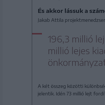
És akkor lássuk a szá
Jakab Attila projektmenedzser
196,3 millió le
millió lejes k
önkormányzat
A két összeg közötti különbs
jelentik. Idén 73 millió lejt fo