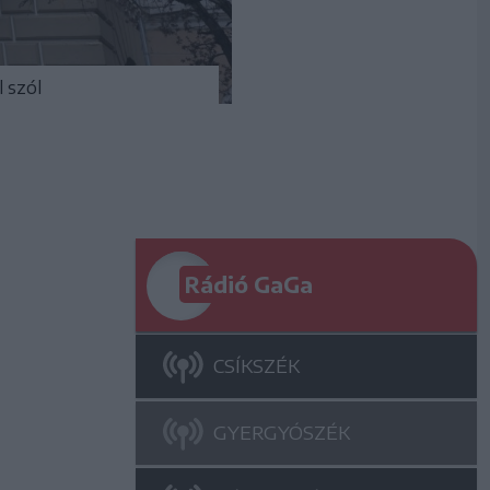
 szól
Rádió GaGa
CSÍKSZÉK
GYERGYÓSZÉK