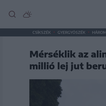
•
•
CSÍKSZÉK
GYERGYÓSZÉK
HÁROM
Mérséklik az ali
millió lej jut b