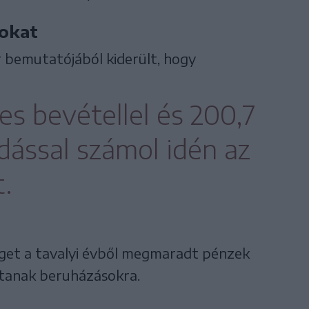
mokat
 bemutatójából kiderült, hogy
jes bevétellel és 200,7
iadással számol idén az
.
éget a tavalyi évből megmaradt pénzek
rdítanak beruházásokra.