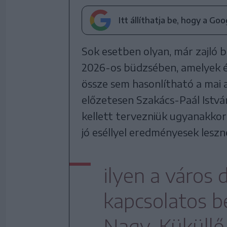
Itt állíthatja be, hogy a Go
Sok esetben olyan, már zajló b
2026-os büdzsében, amelyek ér
össze sem hasonlítható a mai a
előzetesen Szakács-Paál Istvá
kellett tervezniük ugyanakkor
jó eséllyel eredményesek leszn
ilyen a város d
kapcsolatos b
Nagy-Küküllő 