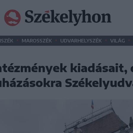
•
•
•
•
SZÉK
MAROSSZÉK
UDVARHELYSZÉK
VILÁG
ntézmények kiadásait, 
eruházásokra Székelyud