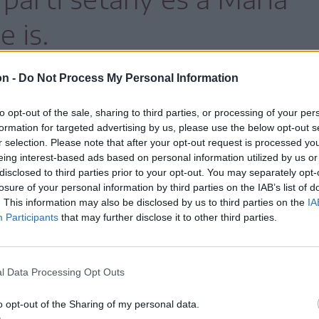
 is.
on -
Do Not Process My Personal Information
2 éve tart az utcák felújítását tartalmazó
to opt-out of the sale, sharing to third parties, or processing of your per
formation for targeted advertising by us, please use the below opt-out s
r selection. Please note that after your opt-out request is processed y
eing interest-based ads based on personal information utilized by us or
disclosed to third parties prior to your opt-out. You may separately opt-
tavaly, hogy tovább nőnek
losure of your personal information by third parties on the IAB’s list of
. This information may also be disclosed by us to third parties on the
IA
a azt idénre áthozzák,
Participants
that may further disclose it to other third parties.
lt választásuk.
l Data Processing Opt Outs
o opt-out of the Sharing of my personal data.