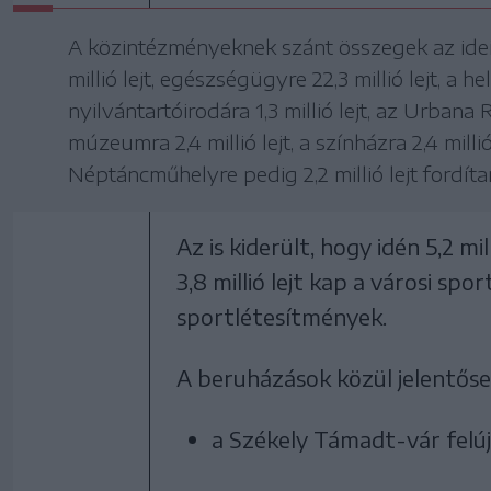
A közintézményeknek szánt összegek az idei 
millió lejt, egészségügyre 22,3 millió lejt, a he
nyilvántartóirodára 1,3 millió lejt, az Urbana Rt.
múzeumra 2,4 millió lejt, a színházra 2,4 millió
Néptáncműhelyre pedig 2,2 millió lejt fordíta
Az is kiderült, hogy idén 5,2 m
3,8 millió lejt kap a városi spor
sportlétesítmények.
A beruházások közül jelentős
a Székely Támadt-vár felúj