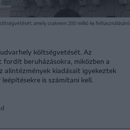
ltségvetését, amely csaknem 200 millió lej felhasználásáról
udvarhely költségvetését. Az
jt fordít beruházásokra, miközben a
z alintézmények kiadásait igyekeztek
 leépítésekre is számítani kell.
nd