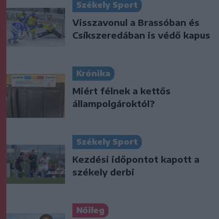
Székely Sport
Visszavonul a Brassóban és
Csíkszeredában is védő kapus
Krónika
Miért félnek a kettős
állampolgároktól?
Székely Sport
Kezdési időpontot kapott a
székely derbi
Nőileg