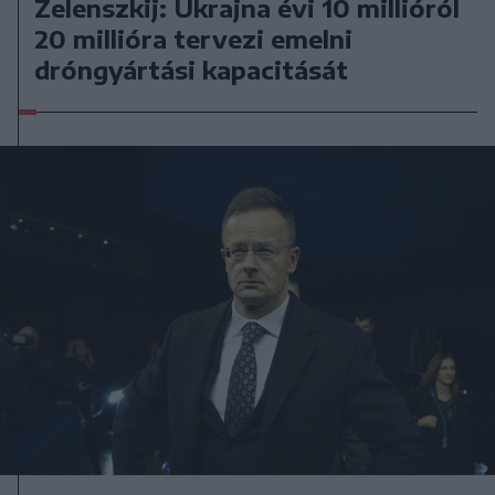
Zelenszkij: Ukrajna évi 10 millióról
20 millióra tervezi emelni
dróngyártási kapacitását