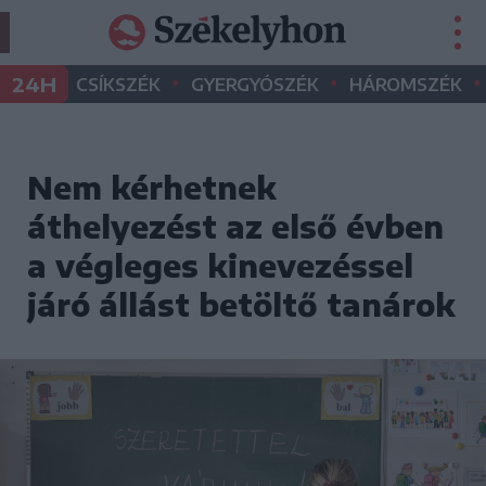
•
•
•
24H
CSÍKSZÉK
GYERGYÓSZÉK
HÁROMSZÉK
Nem kérhetnek
áthelyezést az első évben
a végleges kinevezéssel
járó állást betöltő tanárok