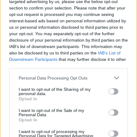
targeted advertising by us, please use the below opt-out
section to confirm your selection. Please note that after your
opt-out request is processed you may continue seeing
interest-based ads based on personal information utilized by
us or personal information disclosed to third parties prior to
your opt-out. You may separately opt-out of the further
disclosure of your personal information by third parties on the
IAB’s list of downstream participants. This information may
also be disclosed by us to third parties on the
IAB’s List of
Downstream Participants
that may further disclose it to other
third parties.
2026. július 28., kedd
Personal Data Processing Opt Outs
Szentségtörő üzenetek és
I want to opt-out of the Sharing of my
personal data.
vandalizmus a medjugorjei Mária-
Opted In
szobornál – térfigyelő rögzítette a
I want to opt-out of the Sale of my
gyújtogatást
Personal Data.
Opted In
I want to opt-out of processing my
Personal Data for Targeted Advertising.