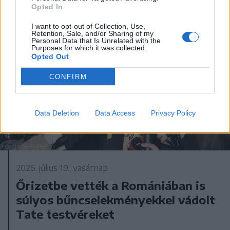
Opted In
I want to opt-out of Collection, Use,
Retention, Sale, and/or Sharing of my
Personal Data that Is Unrelated with the
Purposes for which it was collected.
Opted Out
CONFIRM
Data Deletion
Data Access
Privacy Policy
2026. július 19., vasárnap
Őrizetbe vették a Romániában is
súlyos bűncselekményekkel vádolt
Tate testvéreket