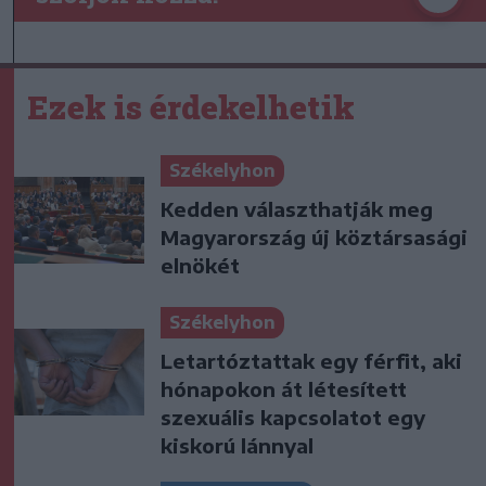
Ezek is érdekelhetik
Székelyhon
Kedden választhatják meg
Magyarország új köztársasági
elnökét
Székelyhon
Letartóztattak egy férfit, aki
hónapokon át létesített
szexuális kapcsolatot egy
kiskorú lánnyal