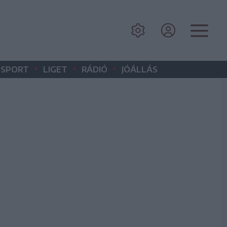
•
•
•
SPORT
LIGET
RÁDIÓ
JÓÁLLÁS