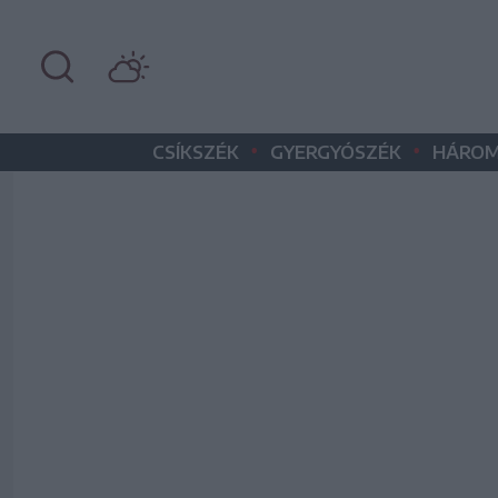
•
•
CSÍKSZÉK
GYERGYÓSZÉK
HÁROM