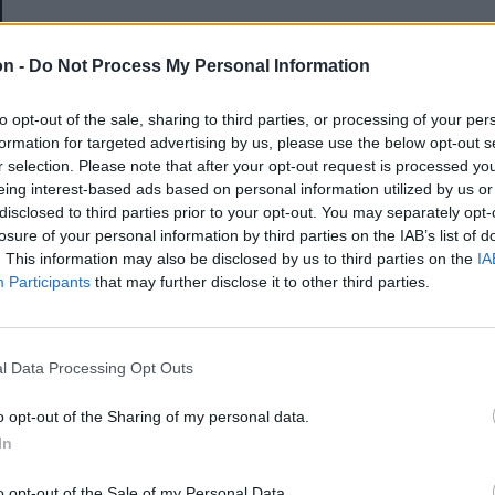
E-mail-cím
on -
Do Not Process My Personal Information
to opt-out of the sale, sharing to third parties, or processing of your per
Jelszó
formation for targeted advertising by us, please use the below opt-out s
r selection. Please note that after your opt-out request is processed y
eing interest-based ads based on personal information utilized by us or
disclosed to third parties prior to your opt-out. You may separately opt-
Elfelejtette a jelszavát?
losure of your personal information by third parties on the IAB’s list of
. This information may also be disclosed by us to third parties on the
IA
Participants
that may further disclose it to other third parties.
BEJELENTKEZÉS
Regisztráció
l Data Processing Opt Outs
o opt-out of the Sharing of my personal data.
In
o opt-out of the Sale of my Personal Data.