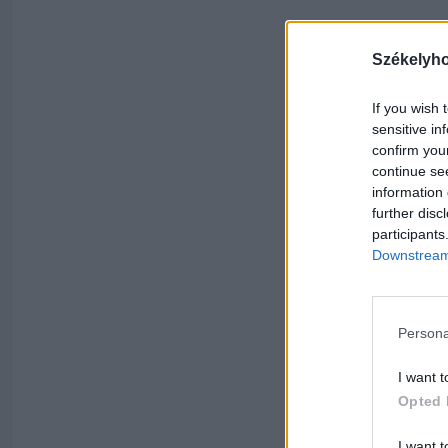
Székelyh
If you wish 
sensitive in
confirm you
continue se
information 
further disc
participants
Downstream 
Persona
I want t
Opted 
I want t