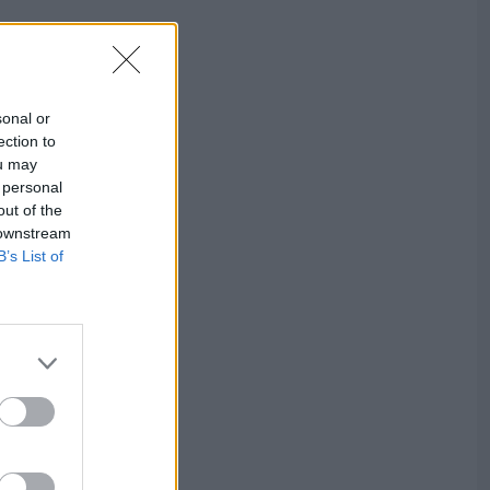
sonal or
ection to
ou may
 personal
out of the
 downstream
B’s List of