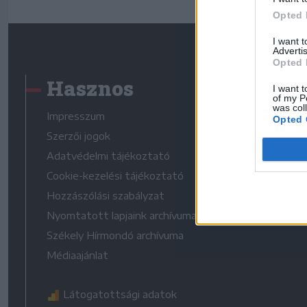
Opted 
I want 
Advertis
Opted 
Hasznos
I want t
of my P
was col
Impresszum
Opted 
Szerzői jogok
Adatvédelmi tájékoztató
Cookie-kezelési tájékoztató
Hozzászólási szabályzat
Nyomtatott lapjaink archívuma
Székely Hírmondó archívuma
Médiaajánlat
Látogatottsági adatok