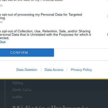
In
to opt-out of processing my Personal Data for Targeted
ing.
In
Médiatér
o opt-out of Collection, Use, Retention, Sale, and/or Sharing
ersonal Data that Is Unrelated with the Purposes for which it
lected.
Székely Sport
Out
Liget
CONFIRM
Krónika
Bihari Napló
Erdélyi Napló
Data Deletion
Data Access
Privacy Policy
Főtér
Nőileg
Rádió GaGa
Jóállás