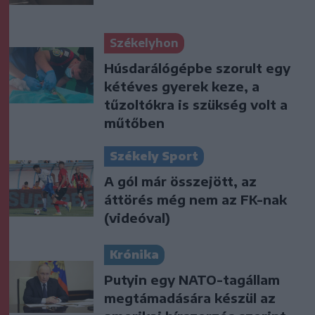
Székelyhon
Húsdarálógépbe szorult egy
kétéves gyerek keze, a
tűzoltókra is szükség volt a
műtőben
Székely Sport
A gól már összejött, az
áttörés még nem az FK-nak
(videóval)
Krónika
Putyin egy NATO-tagállam
megtámadására készül az