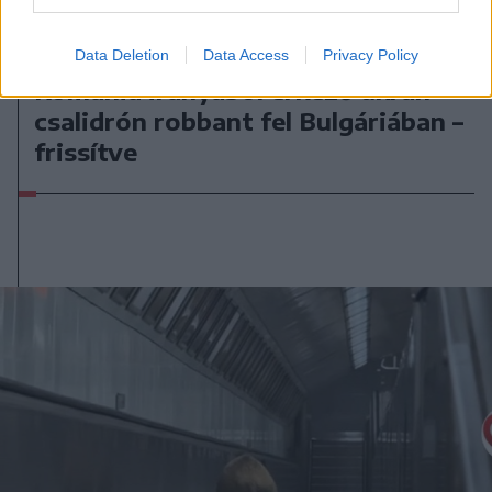
2026. augusztus 08., szombat
Data Deletion
Data Access
Privacy Policy
Románia irányából érkező ukrán
csalidrón robbant fel Bulgáriában –
frissítve