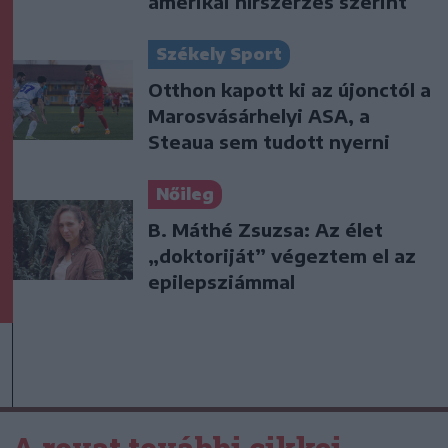
amerikai hírszerzés szerint
Székely Sport
Otthon kapott ki az újonctól a
Marosvásárhelyi ASA, a
Steaua sem tudott nyerni
Nőileg
B. Máthé Zsuzsa: Az élet
„doktoriját” végeztem el az
epilepsziámmal
A rovat további cikkei