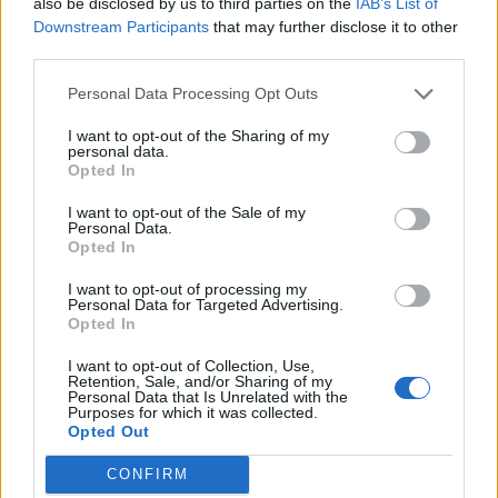
also be disclosed by us to third parties on the
IAB’s List of
Downstream Participants
that may further disclose it to other
2026. augusztus 08., szombat
third parties.
Baka András elfogadta a felkérést a
Personal Data Processing Opt Outs
köztársasági elnöki tisztségre
I want to opt-out of the Sharing of my
personal data.
Opted In
I want to opt-out of the Sale of my
Personal Data.
Opted In
I want to opt-out of processing my
Personal Data for Targeted Advertising.
Opted In
I want to opt-out of Collection, Use,
Retention, Sale, and/or Sharing of my
Personal Data that Is Unrelated with the
Purposes for which it was collected.
Opted Out
CONFIRM