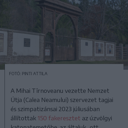
FOTÓ: PINTI ATTILA
A Mihai Tîrnoveanu vezette Nemzet
Útja (Calea Neamului) szervezet tagjai
és szimpatizánsai 2023 júliusában
állítottak
150 fakeresztet
az úzvölgyi
katonatemetőbe, az általuk „ott