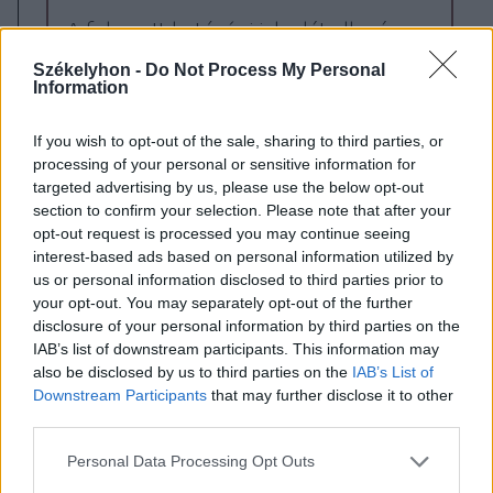
A fokozott hatósági jelenlét ellenére a
feldühödött románok kitörték az
Székelyhon -
Do Not Process My Personal
úzvölgyi temető kapuját és
Information
beözönlöttek a sírkertbe, kitépték a
mogyorófa kereszteket és elfoglalták
If you wish to opt-out of the sale, sharing to third parties, or
processing of your personal or sensitive information for
a temetőt.
targeted advertising by us, please use the below opt-out
section to confirm your selection. Please note that after your
opt-out request is processed you may continue seeing
interest-based ads based on personal information utilized by
korábban írtuk
us or personal information disclosed to third parties prior to
your opt-out. You may separately opt-out of the further
disclosure of your personal information by third parties on the
IAB’s list of downstream participants. This information may
also be disclosed by us to third parties on the
IAB’s List of
Downstream Participants
that may further disclose it to other
third parties.
Personal Data Processing Opt Outs