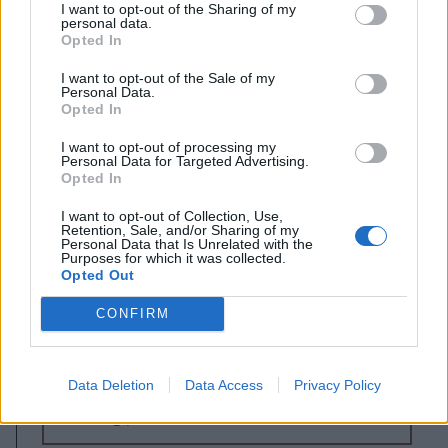
I want to opt-out of the Sharing of my
personal data.
Opted In
I want to opt-out of the Sale of my
Personal Data.
Az úzvölgyi
Opted In
temetőfoglalás
I want to opt-out of processing my
Personal Data for Targeted Advertising.
mozgóképes krónikája
Opted In
A történelem a szemünk előtt zajlik –
I want to opt-out of Collection, Use,
hangoztatják gyakran. Most mi is ott
Retention, Sale, and/or Sharing of my
Personal Data that Is Unrelated with the
voltunk a cselekmények sűrűjében,
Purposes for which it was collected.
Opted Out
ami biztosan bekerül a
történelemkönyvekbe. Egy
CONFIRM
temetőfoglalást és ami a
legfontosabb: két tábor közti
Data Deletion
Data Access
Privacy Policy
kontrasztot örökített meg csapatunk
Úzvölgyében.