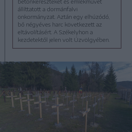
betonkereszteket és emlékművet
állíttatott a dormánfalvi
önkormányzat. Aztán egy elhúzódó,
bő négyéves harc következett az
eltávolításért. A Székelyhon a
kezdetektől jelen volt Úzvölgyében.