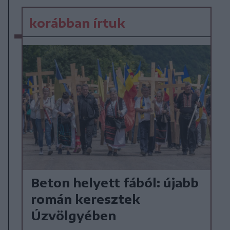
korábban írtuk
Beton helyett fából: újabb
román keresztek
Úzvölgyében