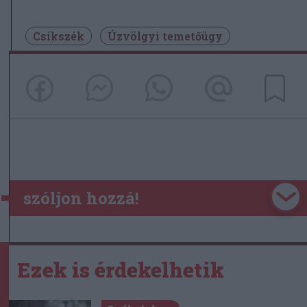
Csíkszék
Úzvölgyi temetőügy
szóljon hozzá!
Ezek is érdekelhetik