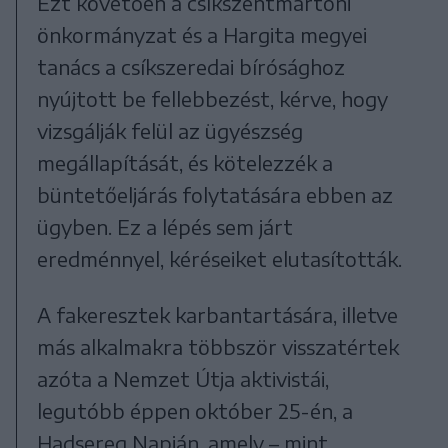
Ezt követően a csíkszentmártoni
önkormányzat és a Hargita megyei
tanács a csíkszeredai bírósághoz
nyújtott be fellebbezést, kérve, hogy
vizsgálják felül az ügyészség
megállapítását, és kötelezzék a
büntetőeljárás folytatására ebben az
ügyben. Ez a lépés sem járt
eredménnyel, kéréseiket elutasították.
A fakeresztek karbantartására, illetve
más alkalmakra többször visszatértek
azóta a Nemzet Útja aktivistái,
legutóbb éppen október 25-én, a
Hadsereg Napján, amely – mint