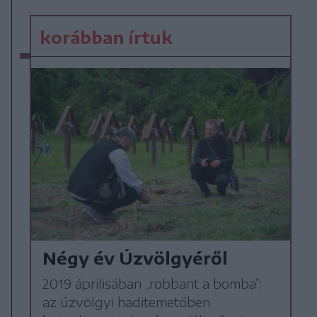
korábban írtuk
Négy év Úzvölgyéről
2019 áprilisában „robbant a bomba”:
az úzvölgyi haditemetőben