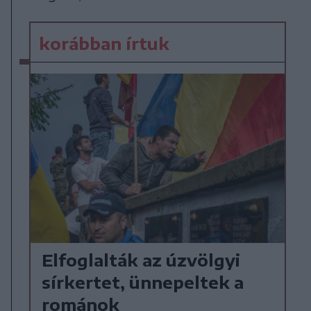
korábban írtuk
Elfoglalták az úzvölgyi
sírkertet, ünnepeltek a
románok