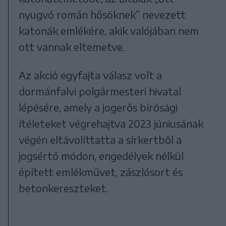
nyugvó román hősöknek” nevezett
katonák emlékére, akik valójában nem
ott vannak eltemetve.
Az akció egyfajta válasz volt a
dormánfalvi polgármesteri hivatal
lépésére, amely a jogerős bírósági
ítéleteket végrehajtva 2023 júniusának
végén eltávolíttatta a sírkertből a
jogsértő módon, engedélyek nélkül
épített emlékművet, zászlósort és
betonkereszteket.