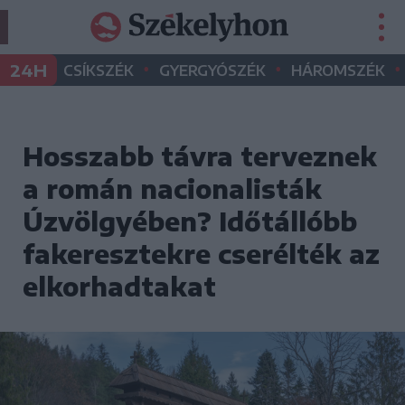
•
•
•
24H
CSÍKSZÉK
GYERGYÓSZÉK
HÁROMSZÉK
Hosszabb távra terveznek
a román nacionalisták
Úzvölgyében? Időtállóbb
fakeresztekre cserélték az
elkorhadtakat