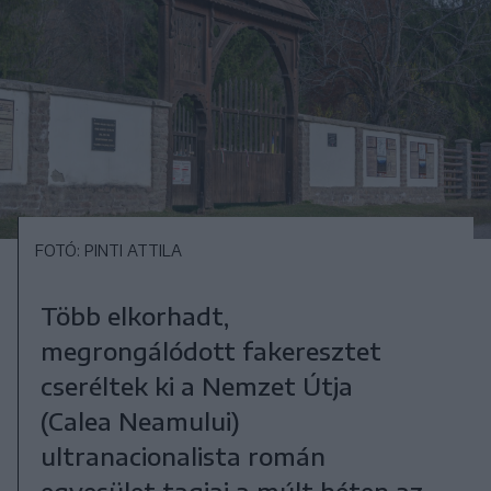
FOTÓ: PINTI ATTILA
Több elkorhadt,
megrongálódott fakeresztet
cseréltek ki a Nemzet Útja
(Calea Neamului)
ultranacionalista román
egyesület tagjai a múlt héten az