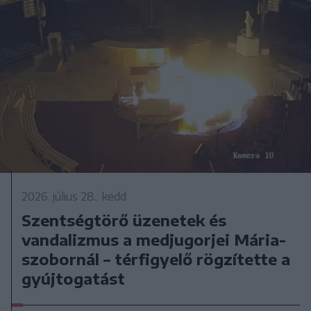
2026. július 28., kedd
Szentségtörő üzenetek és
vandalizmus a medjugorjei Mária-
szobornál – térfigyelő rögzítette a
gyújtogatást