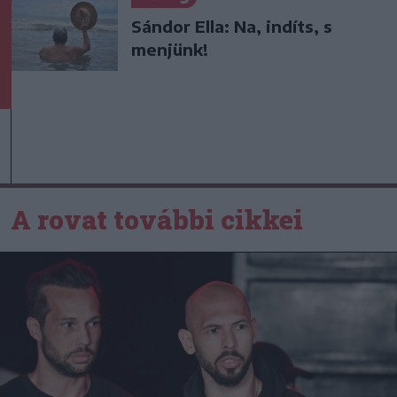
Sándor Ella: Na, indíts, s
menjünk!
A rovat további cikkei