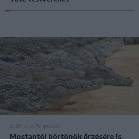
2026. július 17., péntek
Mostantól börtönök őrzésére is