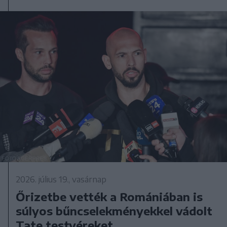
2026. július 19., vasárnap
Őrizetbe vették a Romániában is
súlyos bűncselekményekkel vádolt
Tate testvéreket