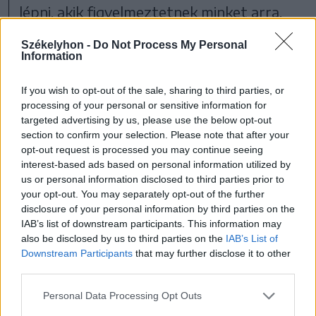
lépni, akik figyelmeztetnek minket arra,
hogy
Székelyhon -
Do Not Process My Personal
Information
If you wish to opt-out of the sale, sharing to third parties, or
a szabadság nem magától
processing of your personal or sensitive information for
targeted advertising by us, please use the below opt-out
értetődő, hanem
section to confirm your selection. Please note that after your
szavakkal, bátorsággal és
opt-out request is processed you may continue seeing
interest-based ads based on personal information utilized by
elszántsággal
us or personal information disclosed to third parties prior to
your opt-out. You may separately opt-out of the further
folyamatosan védelmezni
disclosure of your personal information by third parties on the
IAB’s list of downstream participants. This information may
kell
also be disclosed by us to third parties on the
IAB’s List of
Downstream Participants
that may further disclose it to other
third parties.
Personal Data Processing Opt Outs
– áll az indoklásban.