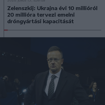
2026. július 15., szerda
Zelenszkij: Ukrajna évi 10 millióról
20 millióra tervezi emelni
dróngyártási kapacitását