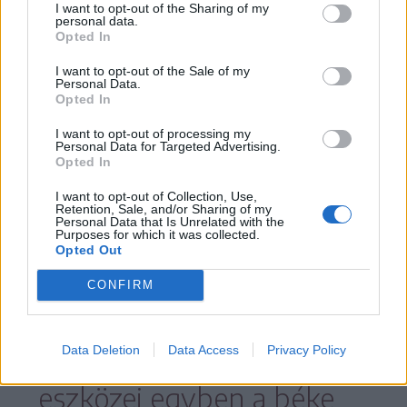
I want to opt-out of the Sharing of my
personal data.
A békedíj elnyeréséhez María Corina
Opted In
Machado megfelelt az Alfred Nobel által
I want to opt-out of the Sale of my
Personal Data.
meghatározott mindhárom feltételnek.
Opted In
Egyesítette országa ellenzékét,
I want to opt-out of processing my
Personal Data for Targeted Advertising.
rendíthetetlenül ellenállt a venezuelai
Opted In
társadalom militarizálásának, és mindig
I want to opt-out of Collection, Use,
Retention, Sale, and/or Sharing of my
elkötelezett volt a demokrácia felé
Personal Data that Is Unrelated with the
Purposes for which it was collected.
vezető békés átmenet mellett.
Opted Out
CONFIRM
Munkájával megmutatta,
Data Deletion
Data Access
Privacy Policy
hogy a demokrácia
eszközei egyben a béke