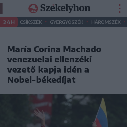
•
•
•
24H
CSÍKSZÉK
GYERGYÓSZÉK
HÁROMSZÉK
María Corina Machado
venezuelai ellenzéki
vezető kapja idén a
Nobel-békedíjat