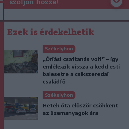
szóljon hozzá!
Ezek is érdekelhetik
Székelyhon
„Óriási csattanás volt” – így
emlékszik vissza a kedd esti
balesetre a csíkszeredai
családfő
Székelyhon
Hetek óta először csökkent
az üzemanyagok ára