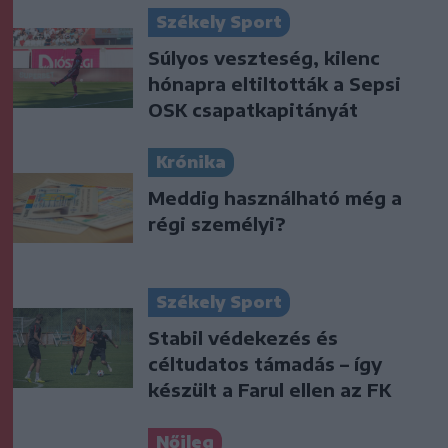
Székely Sport
Súlyos veszteség, kilenc
hónapra eltiltották a Sepsi
OSK csapatkapitányát
Krónika
Meddig használható még a
régi személyi?
Székely Sport
Stabil védekezés és
céltudatos támadás – így
készült a Farul ellen az FK
Nőileg