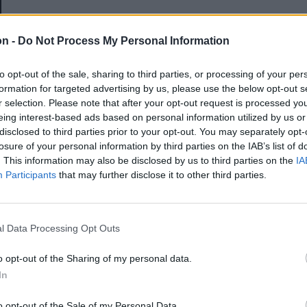
E-mail-cím
on -
Do Not Process My Personal Information
to opt-out of the sale, sharing to third parties, or processing of your per
Jelszó
formation for targeted advertising by us, please use the below opt-out s
r selection. Please note that after your opt-out request is processed y
eing interest-based ads based on personal information utilized by us or
disclosed to third parties prior to your opt-out. You may separately opt-
Elfelejtette a jelszavát?
losure of your personal information by third parties on the IAB’s list of
. This information may also be disclosed by us to third parties on the
IA
Participants
that may further disclose it to other third parties.
BEJELENTKEZÉS
Regisztráció
l Data Processing Opt Outs
o opt-out of the Sharing of my personal data.
In
o opt-out of the Sale of my Personal Data.