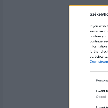
Székelyh
If you wish 
sensitive in
confirm you
continue se
information 
further disc
participants
Downstream 
Persona
I want t
Opted 
I want t