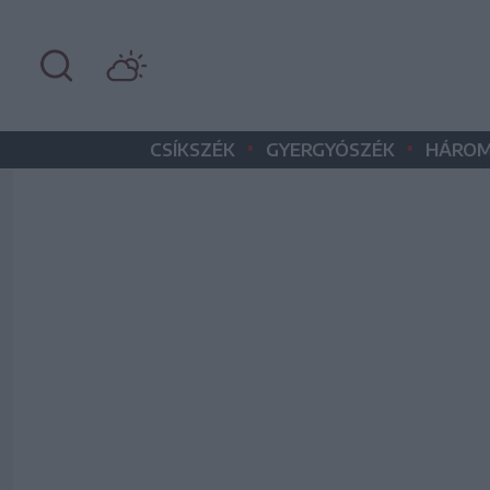
•
•
CSÍKSZÉK
GYERGYÓSZÉK
HÁROM