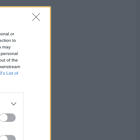
sonal or
ection to
ou may
 personal
out of the
 downstream
B’s List of