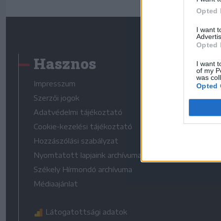
Opted 
I want 
Advertis
Opted 
Hasznos
I want t
of my P
was col
Impresszum
Opted 
Szerzői jogok
Adatvédelmi tájékoztató
Cookie-kezelési tájékoztató
Hozzászólási szabályzat
Nyomtatott lapjaink archívuma
Székely Hírmondó archívuma
Médiaajánlat
Látogatottsági adatok