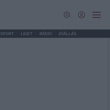
•
•
•
SPORT
LIGET
RÁDIÓ
JÓÁLLÁS