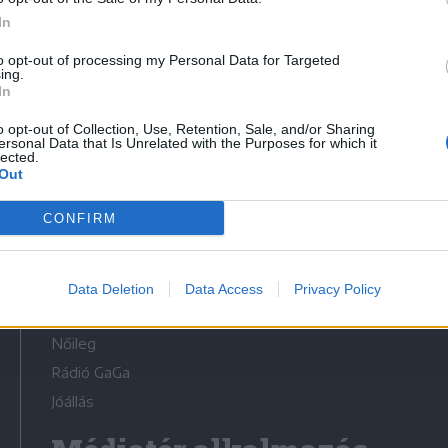
In
to opt-out of processing my Personal Data for Targeted
ing.
In
Médiatér
o opt-out of Collection, Use, Retention, Sale, and/or Sharing
ersonal Data that Is Unrelated with the Purposes for which it
lected.
Székely Sport
Out
Liget
CONFIRM
Krónika
Bihari Napló
Erdélyi Napló
Data Deletion
Data Access
Privacy Policy
Főtér
Nőileg
Rádió GaGa
Jóállás