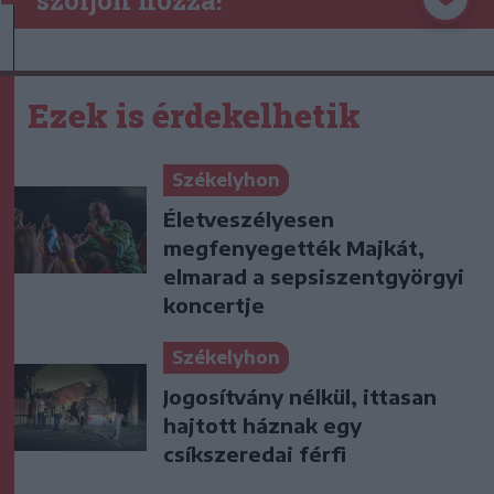
Ezek is érdekelhetik
Székelyhon
Életveszélyesen
megfenyegették Majkát,
elmarad a sepsiszentgyörgyi
koncertje
Székelyhon
Jogosítvány nélkül, ittasan
hajtott háznak egy
csíkszeredai férfi