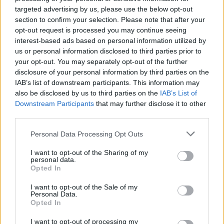
targeted advertising by us, please use the below opt-out
section to confirm your selection. Please note that after your
opt-out request is processed you may continue seeing
interest-based ads based on personal information utilized by
us or personal information disclosed to third parties prior to
your opt-out. You may separately opt-out of the further
disclosure of your personal information by third parties on the
IAB’s list of downstream participants. This information may
also be disclosed by us to third parties on the
IAB’s List of
Downstream Participants
that may further disclose it to other
third parties.
Personal Data Processing Opt Outs
2026. július 28., kedd
I want to opt-out of the Sharing of my
Szentségtörő üzenetek és
personal data.
Opted In
vandalizmus a medjugorjei Mária-
szobornál – térfigyelő rögzítette a
I want to opt-out of the Sale of my
Personal Data.
gyújtogatást
Opted In
I want to opt-out of processing my