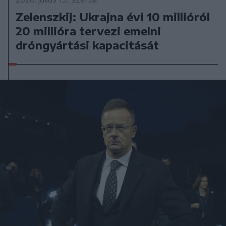
Zelenszkij: Ukrajna évi 10 millióról
20 millióra tervezi emelni
dróngyártási kapacitását