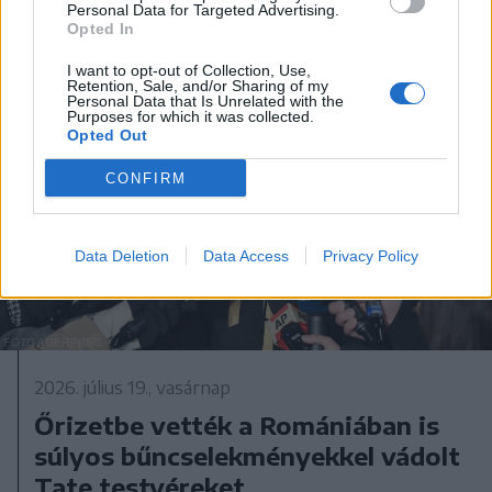
Personal Data for Targeted Advertising.
Opted In
I want to opt-out of Collection, Use,
Retention, Sale, and/or Sharing of my
Personal Data that Is Unrelated with the
Purposes for which it was collected.
Opted Out
CONFIRM
Data Deletion
Data Access
Privacy Policy
2026. július 19., vasárnap
Őrizetbe vették a Romániában is
súlyos bűncselekményekkel vádolt
Tate testvéreket