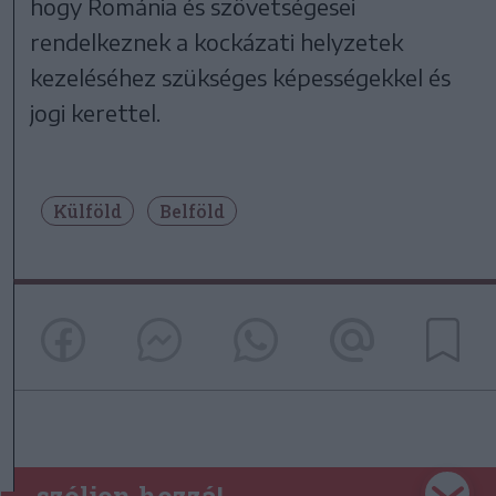
hogy Románia és szövetségesei
rendelkeznek a kockázati helyzetek
kezeléséhez szükséges képességekkel és
jogi kerettel.
Külföld
Belföld
szóljon hozzá!