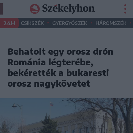
•
•
•
24H
CSÍKSZÉK
GYERGYÓSZÉK
HÁROMSZÉK
Behatolt egy orosz drón
Románia légterébe,
bekérették a bukaresti
orosz nagykövetet