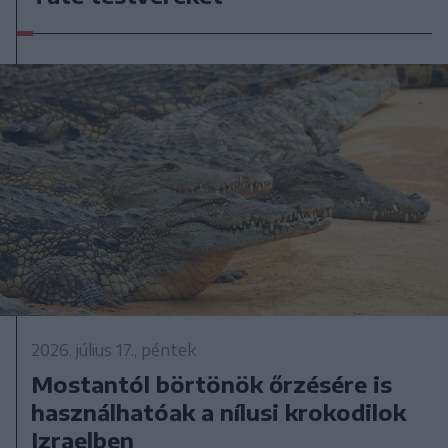
2026. július 17., péntek
Mostantól börtönök őrzésére is
használhatóak a nílusi krokodilok
Izraelben