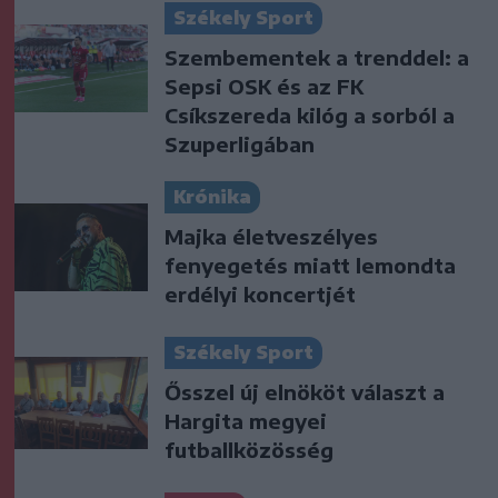
Székely Sport
Szembementek a trenddel: a
Sepsi OSK és az FK
Csíkszereda kilóg a sorból a
Szuperligában
Krónika
Majka életveszélyes
fenyegetés miatt lemondta
erdélyi koncertjét
Székely Sport
Ősszel új elnököt választ a
Hargita megyei
futballközösség