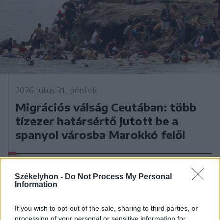
2026. július 31., péntek
Migrációs válság Ceutában: több
tízezer határsértő jutott be a
spanyol városba Marokkó felől
Székelyhon -
Do Not Process My Personal
Information
If you wish to opt-out of the sale, sharing to third parties, or
processing of your personal or sensitive information for