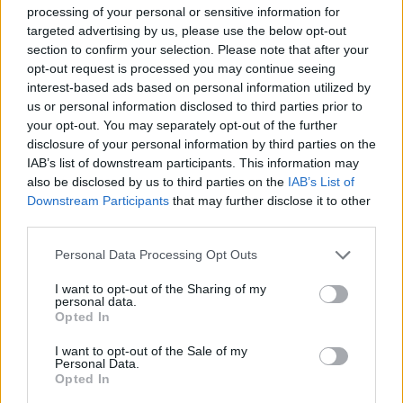
processing of your personal or sensitive information for
targeted advertising by us, please use the below opt-out
section to confirm your selection. Please note that after your
opt-out request is processed you may continue seeing
interest-based ads based on personal information utilized by
us or personal information disclosed to third parties prior to
your opt-out. You may separately opt-out of the further
disclosure of your personal information by third parties on the
IAB’s list of downstream participants. This information may
also be disclosed by us to third parties on the
IAB’s List of
Downstream Participants
that may further disclose it to other
third parties.
Personal Data Processing Opt Outs
I want to opt-out of the Sharing of my
personal data.
2026. július 28., kedd
Opted In
Szentségtörő üzenetek és
I want to opt-out of the Sale of my
vandalizmus a medjugorjei Mária-
Personal Data.
Opted In
szobornál – térfigyelő rögzítette a