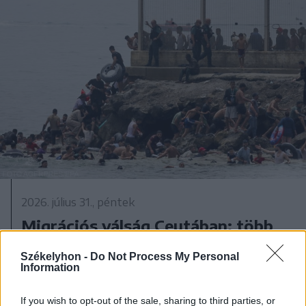
2026. július 31., péntek
Migrációs válság Ceutában: több
tízezer határsértő jutott be a
Székelyhon -
Do Not Process My Personal
spanyol városba Marokkó felől
Information
If you wish to opt-out of the sale, sharing to third parties, or