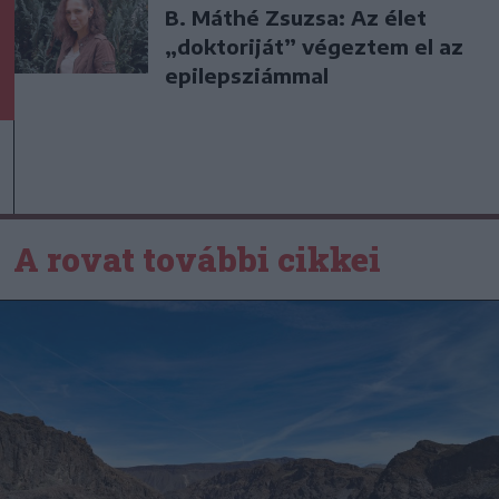
B. Máthé Zsuzsa: Az élet
„doktoriját” végeztem el az
epilepsziámmal
A rovat további cikkei