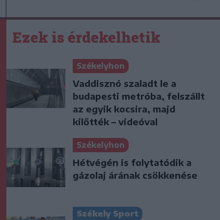
Ezek is érdekelhetik
Székelyhon
Vaddisznó szaladt le a
budapesti metróba, felszállt
az egyik kocsira, majd
kilőtték – videóval
Székelyhon
Hétvégén is folytatódik a
gázolaj árának csökkenése
Székely Sport