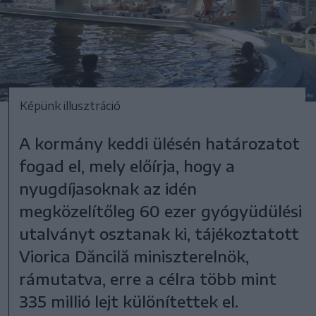
Képünk illusztráció
A kormány keddi ülésén határozatot
fogad el, mely előírja, hogy a
nyugdíjasoknak az idén
megközelítőleg 60 ezer gyógyüdülési
utalványt osztanak ki, tájékoztatott
Viorica Dăncilă miniszterelnök,
rámutatva, erre a célra több mint
335 millió lejt különítettek el.