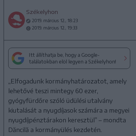
Székelyhon
2019. március 12., 18:23
2019. március 12., 19:33
Itt állíthatja be, hogy a Google-
találatokban elöl legyen a Székelyhon!
„Elfogadunk kormányhatározatot, amely
lehetővé teszi mintegy 60 ezer,
gyógyfürdőre szóló üdülési utalvány
kiutalását a nyugdíjasok számára a megyei
nyugdíjpénztárakon keresztül” – mondta
Dăncilă a kormányülés kezdetén.