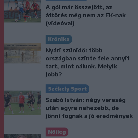
A gól már összejött, az
áttörés még nem az FK-nak
(videóval)
Krónika
Nyári szünidő: több
országban szinte fele annyit
tart, mint nálunk. Melyik
jobb?
Székely Sport
Szabó István: négy vereség
után egyre nehezebb, de
jönni fognak a jó eredmények
Nőileg