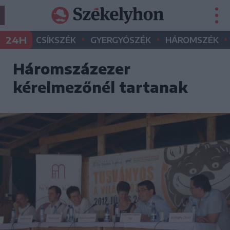
•
•
•
24H
CSÍKSZÉK
GYERGYÓSZÉK
HÁROMSZÉK
Háromszázezer
kérelmezőnél tartanak