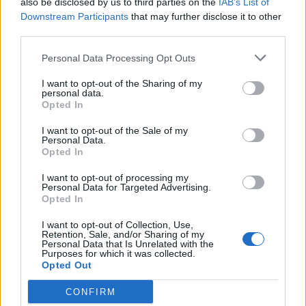
also be disclosed by us to third parties on the
IAB’s List of
Jogosítvány nélkül, ittasan hajtott
Downstream Participants
that may further disclose it to other
third parties.
háznak egy csíkszeredai férfi
Personal Data Processing Opt Outs
I want to opt-out of the Sharing of my
personal data.
Opted In
I want to opt-out of the Sale of my
Personal Data.
Opted In
I want to opt-out of processing my
Personal Data for Targeted Advertising.
Opted In
I want to opt-out of Collection, Use,
Retention, Sale, and/or Sharing of my
Personal Data that Is Unrelated with the
Purposes for which it was collected.
Opted Out
CONFIRM