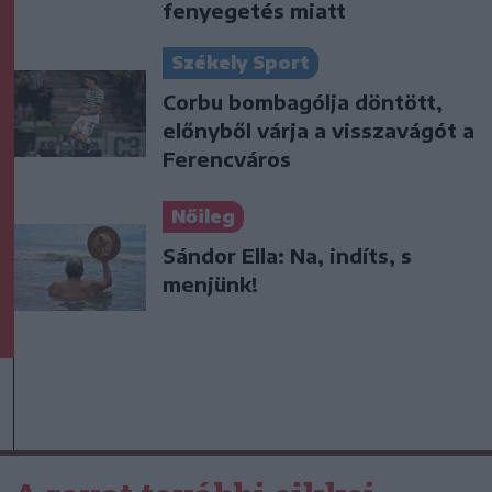
fenyegetés miatt
Székely Sport
Corbu bombagólja döntött,
előnyből várja a visszavágót a
Ferencváros
Nőileg
Sándor Ella: Na, indíts, s
menjünk!