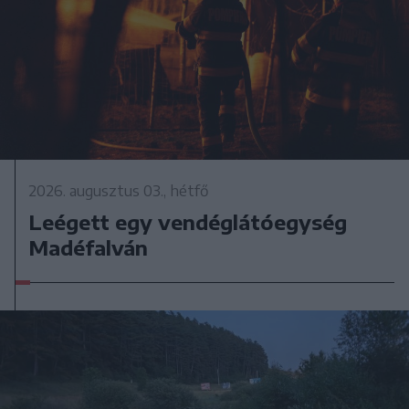
2026. augusztus 03., hétfő
Leégett egy vendéglátóegység
Madéfalván