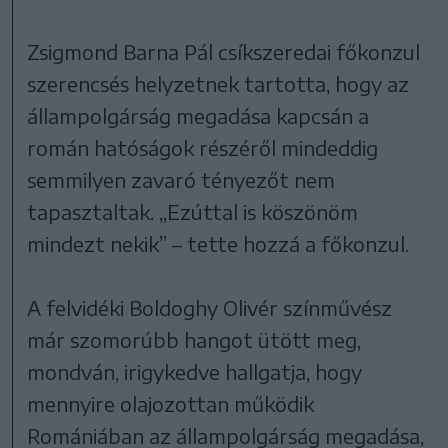
Zsigmond Barna Pál csíkszeredai főkonzul
szerencsés helyzetnek tartotta, hogy az
állampolgárság megadása kapcsán a
román hatóságok részéről mindeddig
semmilyen zavaró tényezőt nem
tapasztaltak. „Ezúttal is köszönöm
mindezt nekik” – tette hozzá a főkonzul.
A felvidéki Boldoghy Olivér színművész
már szomorúbb hangot ütött meg,
mondván, irigykedve hallgatja, hogy
mennyire olajozottan működik
Romániában az állampolgárság megadása,