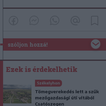
szóljon hozzá!
Ezek is érdekelhetik
Székelyhon
Tömegverekedés lett a szűk
mezőgazdasági úti vitából
Csatószegen