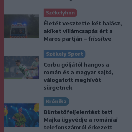
Székelyhon
Életét vesztette két halász,
akiket villámcsapás ért a
Maros partján – frissítve
Székely Sport
Corbu góljától hangos a
román és a magyar sajtó,
válogatott meghívót
sürgetnek
Krónika
Büntetőfeljelentést tett
Majka ügyvédje a romániai
telefonszámról érkezett