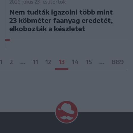
2026. július 23., csütörtök
Nem tudták igazolni több mint
23 köbméter faanyag eredetét,
elkobozták a készletet
1
2
...
11
12
13
14
15
...
889