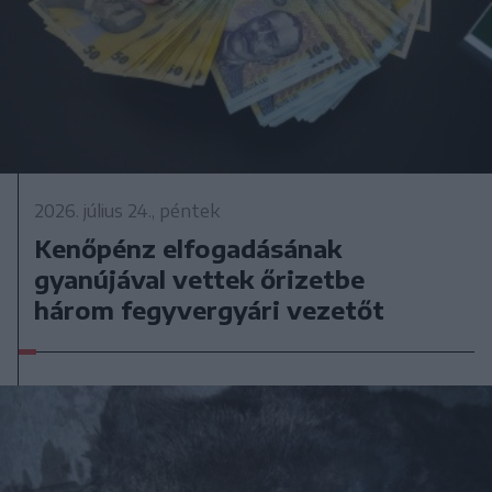
2026. július 24., péntek
Kenőpénz elfogadásának
gyanújával vettek őrizetbe
három fegyvergyári vezetőt