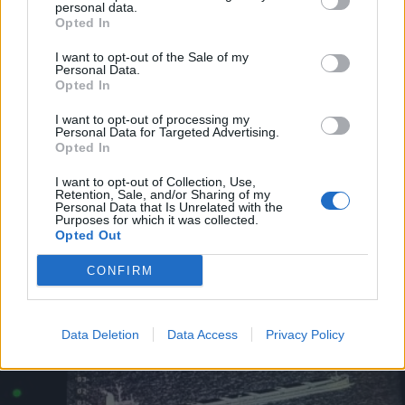
personal data.
Opted In
2026. július 24., péntek
770 millió euró helyreállítási
I want to opt-out of the Sale of my
Personal Data.
forrás elvesztésével járna a
Opted In
közalkalmazotti bértörvény
I want to opt-out of processing my
elfogadásának elmulasztása
Personal Data for Targeted Advertising.
Opted In
Romániának
I want to opt-out of Collection, Use,
Retention, Sale, and/or Sharing of my
Personal Data that Is Unrelated with the
Purposes for which it was collected.
Opted Out
CONFIRM
Data Deletion
Data Access
Privacy Policy