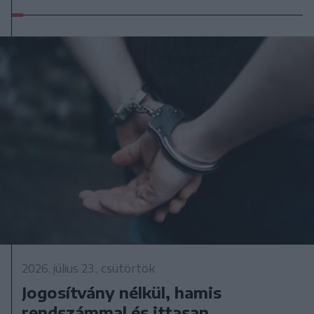
2026. július 23., csütörtök
Jogosítvány nélkül, hamis
rendszámmal és ittasan