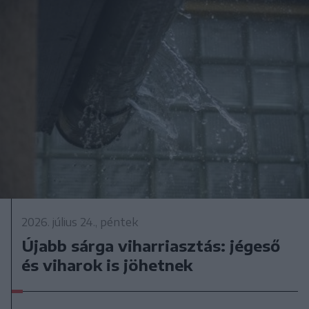
2026. július 24., péntek
Újabb sárga viharriasztás: jégeső
és viharok is jöhetnek