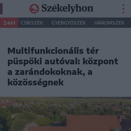
•
•
•
24H
CSÍKSZÉK
GYERGYÓSZÉK
HÁROMSZÉK
Multifunkcionális tér
püspöki autóval: központ
a zarándokoknak, a
közösségnek