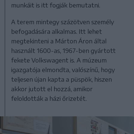
munkáit is itt fogják bemutatni.
A terem mintegy százötven személy
befogadására alkalmas. Itt lehet
megtekinteni a Márton Áron által
használt 1600-as, 1967-ben gyártott
fekete Volkswagent is. A múzeum
igazgatója elmondta, valószínű, hogy
teljesen újan kapta a püspök, hiszen
akkor jutott el hozzá, amikor
feloldották a házi őrizetét.