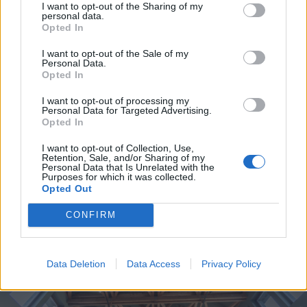
I want to opt-out of the Sharing of my
hogy legyen egy olyan hely, ahová ha
personal data.
Opted In
bejön a gyermek, akkor megbecsülve
I want to opt-out of the Sale of my
érezze magát, hogy egy ilyen szép
Personal Data.
Opted In
térben zenél, fest, szakkörre jön stb. És
nyilván a konferenciaterem sem évente
I want to opt-out of processing my
Personal Data for Targeted Advertising.
Opted In
egyszer, hanem bárhányszor
használható” – nyomatékosította.
I want to opt-out of Collection, Use,
Retention, Sale, and/or Sharing of my
Personal Data that Is Unrelated with the
Purposes for which it was collected.
Opted Out
CONFIRM
Data Deletion
Data Access
Privacy Policy