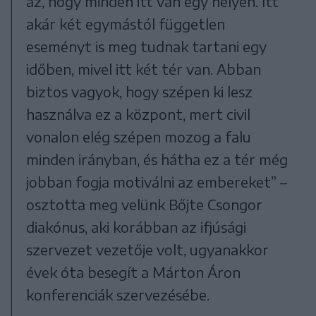
az, hogy minden itt van egy helyen. Itt
akár két egymástól független
eseményt is meg tudnak tartani egy
időben, mivel itt két tér van. Abban
biztos vagyok, hogy szépen ki lesz
használva ez a központ, mert civil
vonalon elég szépen mozog a falu
minden irányban, és hátha ez a tér még
jobban fogja motiválni az embereket” –
osztotta meg velünk Bőjte Csongor
diakónus, aki korábban az ifjúsági
szervezet vezetője volt, ugyanakkor
évek óta besegít a Márton Áron
konferenciák szervezésébe.