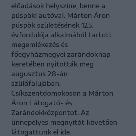
előadások helyszíne, benne a
püspöki autóval. Márton Áron
püspök születésének 125.
évfordulója alkalmából tartott
megemlékezés és
főegyházmegyei zarándoknap
keretében nyitották meg
augusztus 28-án
szülőfalujában,
Csíkszentdomokoson a Márton
Áron Látogató- és
Zarándokközpontot. Az
ünnepélyes megnyitót követően
látogattunk el ide.