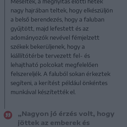
Mesélték, a megnyitás előtti hetek
nagy hajrában teltek, hogy elkészüljön
a belső berendezés, hogy a faluban
gyűjtött, majd lefestett és az
adományozók nevével fémjelzett
székek bekerüljenek, hogy a
kiállítótérbe tervezett fel- és
lehajtható polcokat megfelelően
felszereljék. A faluból sokan érkeztek
segíteni, a kerítést például önkéntes
munkával készítették el.
„Nagyon jó érzés volt, hogy
jöttek az emberek és