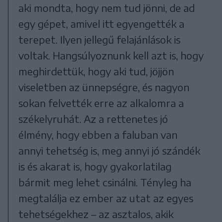
aki mondta, hogy nem tud jönni, de ad
egy gépet, amivel itt egyengették a
terepet. Ilyen jellegű felajánlások is
voltak. Hangsúlyoznunk kell azt is, hogy
meghirdettük, hogy aki tud, jöjjön
viseletben az ünnepségre, és nagyon
sokan felvették erre az alkalomra a
székelyruhát. Az a rettenetes jó
élmény, hogy ebben a faluban van
annyi tehetség is, meg annyi jó szándék
is és akarat is, hogy gyakorlatilag
bármit meg lehet csinálni. Tényleg ha
megtalálja ez ember az utat az egyes
tehetségekhez – az asztalos, akik