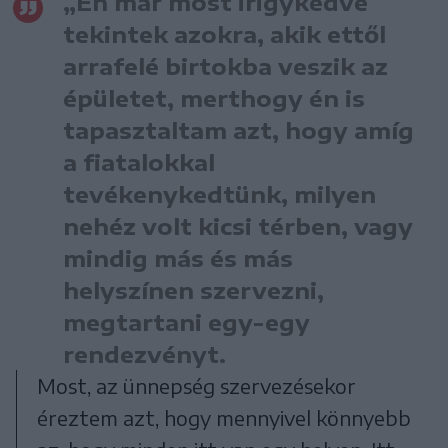
„Én már most irigykedve
tekintek azokra, akik ettől
arrafelé birtokba veszik az
épületet, merthogy én is
tapasztaltam azt, hogy amíg
a fiatalokkal
tevékenykedtünk, milyen
nehéz volt kicsi térben, vagy
mindig más és más
helyszínen szervezni,
megtartani egy-egy
rendezvényt.
Most, az ünnepség szervezésekor
éreztem azt, hogy mennyivel könnyebb