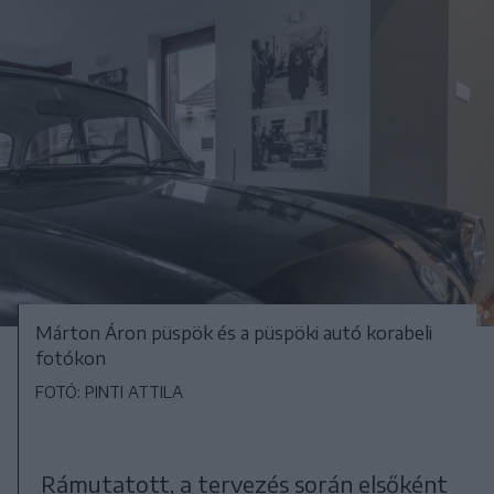
Márton Áron püspök és a püspöki autó korabeli
fotókon
FOTÓ: PINTI ATTILA
Rámutatott, a tervezés során elsőként