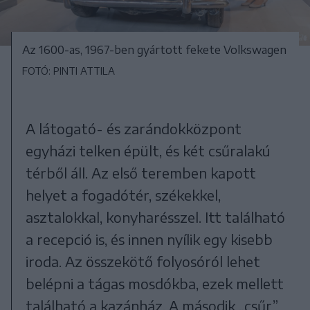
Az 1600-as, 1967-ben gyártott fekete Volkswagen
FOTÓ: PINTI ATTILA
A látogató- és zarándokközpont
egyházi telken épült, és két csűralakú
térből áll. Az első teremben kapott
helyet a fogadótér, székekkel,
asztalokkal, konyharésszel. Itt található
a recepció is, és innen nyílik egy kisebb
iroda. Az összekötő folyosóról lehet
belépni a tágas mosdókba, ezek mellett
található a kazánház. A második „csűr”