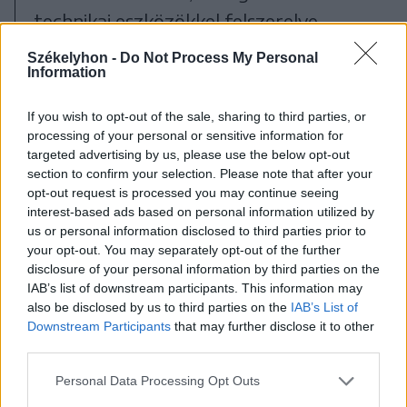
technikai eszközökkel felszerelve.
Igyekeztek úgy megtervezni a
Székelyhon -
Do Not Process My Personal
Information
látogatóközpontot, hogy ne csak a
múzeum rendezvényeinek, hanem más
If you wish to opt-out of the sale, sharing to third parties, or
helyi eseményeknek is méltó helyszíne
processing of your personal or sensitive information for
targeted advertising by us, please use the below opt-out
legyen. „Mivel az épület itt van az
section to confirm your selection. Please note that after your
általános iskolával szemben, ahol nincs
opt-out request is processed you may continue seeing
interest-based ads based on personal information utilized by
egy olyan terem, ahol például
us or personal information disclosed to third parties prior to
karácsonyi ünnepségre össze tudják
your opt-out. You may separately opt-out of the further
disclosure of your personal information by third parties on the
gyűjteni a gyerekeket, szeretnénk,
IAB’s list of downstream participants. This information may
also be disclosed by us to third parties on the
IAB’s List of
hogy a pedagógusok ezt tudják
Downstream Participants
that may further disclose it to other
használni. Vagy vannak délutáni
third parties.
tevékenységek, és bízunk benne, hogy
Personal Data Processing Opt Outs
még lesz több is. Fontosnak tartottuk,