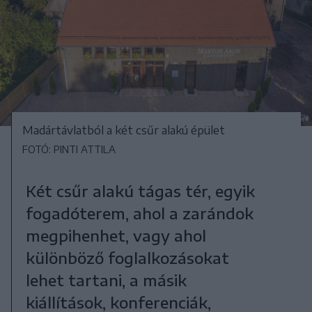
Madártávlatból a két csűr alakú épület
FOTÓ: PINTI ATTILA
Két csűr alakú tágas tér, egyik
fogadóterem, ahol a zarándok
megpihenhet, vagy ahol
különböző foglalkozásokat
lehet tartani, a másik
kiállítások, konferenciák,