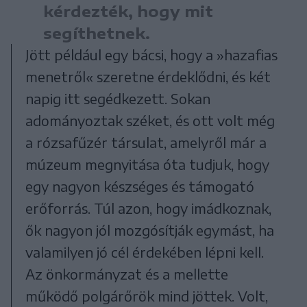
kérdezték, hogy mit
segíthetnek.
Jött például egy bácsi, hogy a »hazafias
menetről« szeretne érdeklődni, és két
napig itt segédkezett. Sokan
adományoztak széket, és ott volt még
a rózsafűzér társulat, amelyről már a
múzeum megnyitása óta tudjuk, hogy
egy nagyon készséges és támogató
erőforrás. Túl azon, hogy imádkoznak,
ők nagyon jól mozgósítják egymást, ha
valamilyen jó cél érdekében lépni kell.
Az önkormányzat és a mellette
működő polgárőrök mind jöttek. Volt,