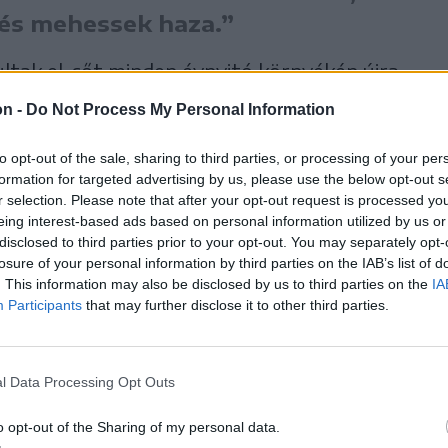
és mehessek haza.”
tak el, sőt minden évnyitó környékén újra
obb kihívás, mondja, hogy ne adja tovább a
on -
Do Not Process My Personal Information
an: amikor a kislánya lett iskolás, minden
to opt-out of the sale, sharing to third parties, or processing of your per
kezében, büszkén lépte át az iskola
formation for targeted advertising by us, please use the below opt-out s
z első napon a szívébe zárta, és hamar
r selection. Please note that after your opt-out request is processed y
eing interest-based ads based on personal information utilized by us or
 lánya kíváncsi, nyitott, barátkozó típus, így
disclosed to third parties prior to your opt-out. You may separately opt-
e, ha a legjobb barátnőjével nem kerül egy
losure of your personal information by third parties on the IAB’s list of
. This information may also be disclosed by us to third parties on the
IA
Participants
that may further disclose it to other third parties.
rajta azt a jó értelemben
l Data Processing Opt Outs
ben a csillogást – és ez
, hogy nem minden történet
o opt-out of the Sharing of my personal data.