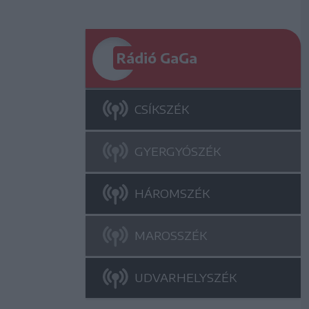
Rádió GaGa
CSÍKSZÉK
GYERGYÓSZÉK
HÁROMSZÉK
MAROSSZÉK
UDVARHELYSZÉK