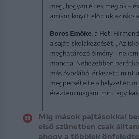
meg, hogyan éltek meg ők – é
amikor kinyílt előttük az iskola
Boros Emőke
, a Heti Hírmon
a saját iskolakezdését. „Az isk
meghatározó élmény – nekem i
mondta. Nehezebben barátkozo
más óvodából érkezett, mint a
megpecsételte a helyzetét: mi
éreztem magam, mint egy kakuk
Míg mások pajtásokkal bes
első szünetben csak állta
ahogy a többiek önfeledte