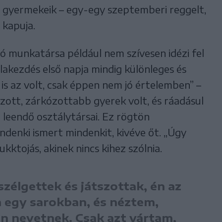
s gyermekeik – egy-egy szeptemberi reggelt,
 kapuja.
dó munkatársa például nem szívesen idézi fel
olakezdés első napja mindig különleges és
s az volt, csak éppen nem jó értelemben” –
tt, zárkózottabb gyerek volt, és ráadásul
 leendő osztálytársai. Ez rögtön
ndenki ismert mindenkit, kivéve őt. „Úgy
ktojás, akinek nincs kihez szólnia.
zélgettek és játszottak, én az
m egy sarokban, és néztem,
n nevetnek. Csak azt vártam,