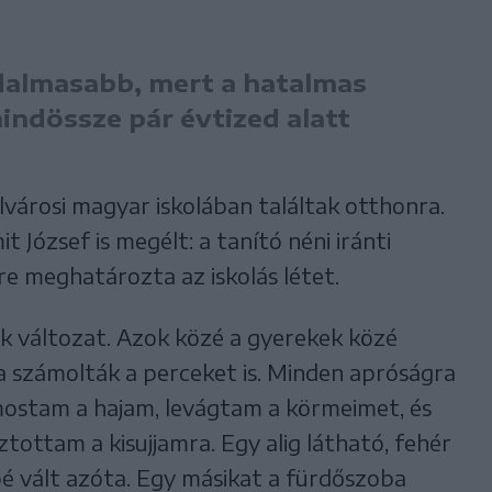
dalmasabb, mert a hatalmas
ndössze pár évtized alatt
lvárosi magyar iskolában találtak otthonra.
it József is megélt: a tanító néni iránti
kre meghatározta az iskolás létet.
k változat. Azok közé a gyerekek közé
 számolták a perceket is. Minden apróságra
ostam a hajam, levágtam a körmeimet, és
tottam a kisujjamra. Egy alig látható, fehér
pé vált azóta. Egy másikat a fürdőszoba