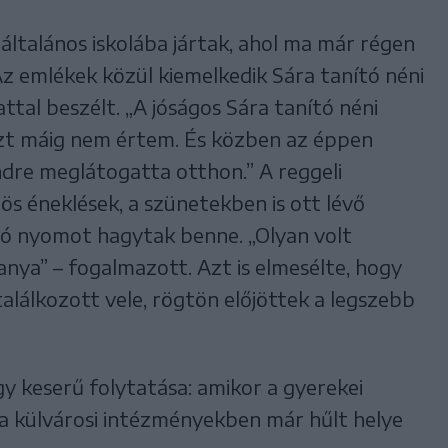
pi általános iskolába jártak, ahol ma már régen
 emlékek közül kiemelkedik Sára tanító néni
tattal beszélt. „A jóságos Sára tanító néni
 azt máig nem értem. És közben az éppen
dre meglátogatta otthon.” A reggeli
ös éneklések, a szünetekben is ott lévő
ó nyomot hagytak benne. „Olyan volt
nya” – fogalmazott. Azt is elmesélte, hogy
alálkozott vele, rögtön előjöttek a legszebb
 keserű folytatása: amikor a gyerekei
a külvárosi intézményekben már hűlt helye