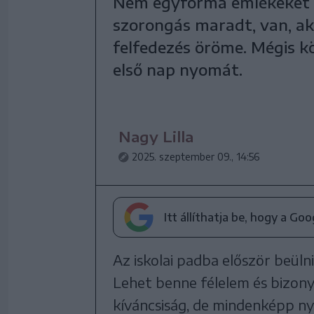
Nem egyforma emlékeket őr
szorongás maradt, van, aki
felfedezés öröme. Mégis 
első nap nyomát.
Nagy Lilla
2025. szeptember 09., 14:56
Itt állíthatja be, hogy a Go
Az iskolai padba először beüln
Lehet benne félelem és bizony
kíváncsiság, de mindenképp ny