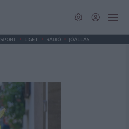
•
•
•
SPORT
LIGET
RÁDIÓ
JÓÁLLÁS