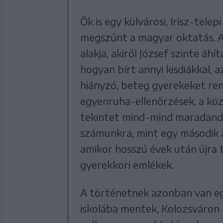
Ők is egy külvárosi, Irisz-tele
megszűnt a magyar oktatás. Az
alakja, akiről József szinte áhí
hogyan bírt annyi kisdiákkal,
hiányzó, beteg gyerekeket ren
egyenruha-ellenőrzések, a köz
tekintet mind-mind maradand
számunkra, mint egy második a
amikor hosszú évek után újra t
gyerekkori emlékek.
A történetnek azonban van egy
iskolába mentek, Kolozsváron 