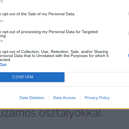
In
o opt-out of the Sale of my Personal Data.
apló munkatársa szinte fél évszázaddal
In
ozsvárára vezetett vissza. „A maihoz képest
to opt-out of processing my Personal Data for Targeted
kkori iskolakezdés” – jegyezte meg. A
ing.
In
 gyereklétszám volt:
o opt-out of Collection, Use, Retention, Sale, and/or Sharing
ersonal Data that Is Unrelated with the Purposes for which it
lected.
Out
 sok magyar gyerek
CONFIRM
z első osztályt,
 közel negyven fővel,
Data Deletion
Data Access
Privacy Policy
uzamos osztályokkal.