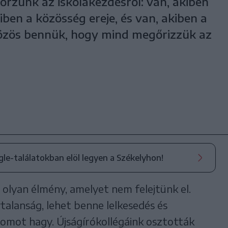
zünk az iskolakezdésről: van, akiben
ben a közösség ereje, és van, akiben a
közös bennük, hogy mind megőrizzük az
ogle-találatokban elöl legyen a Székelyhon!
i olyan élmény, amelyet nem felejtünk el.
talanság, lehet benne lelkesedés és
omot hagy. Újságírókollégáink osztották