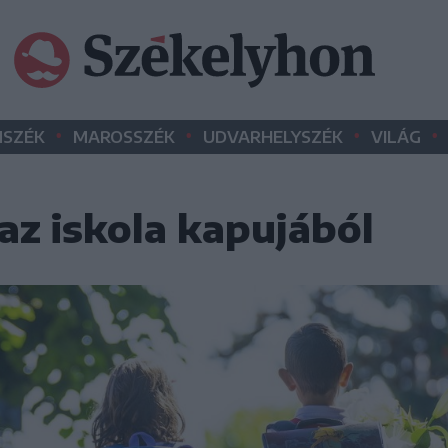
•
•
•
•
SZÉK
MAROSSZÉK
UDVARHELYSZÉK
VILÁG
az iskola kapujából