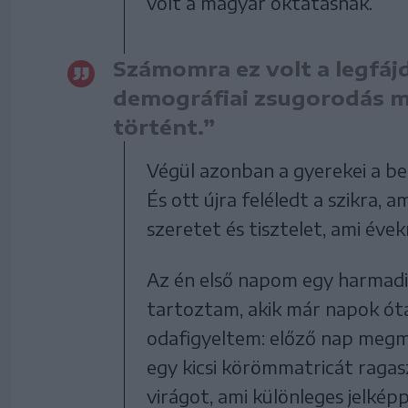
volt a magyar oktatásnak.
Számomra ez volt a legfáj
demográfiai zsugorodás mi
történt.”
Végül azonban a gyerekei a be
És ott újra feléledt a szikra, am
szeretet és tisztelet, ami éve
Az én első napom egy harmadi
tartoztam, akik már napok óta
odafigyeltem: előző nap megm
egy kicsi körömmatricát ragasz
virágot, ami különleges jelkép