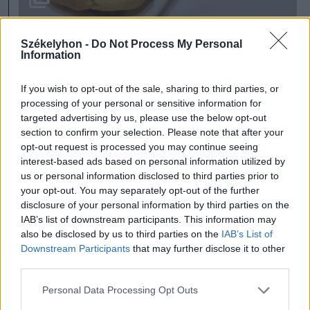
Tojáshabos sós kosárkák
Székelyhon -
Do Not Process My Personal
Information
FOTÓ: SÜTŐ EDITH
If you wish to opt-out of the sale, sharing to third parties, or
processing of your personal or sensitive information for
Maradék sonka, bárány
targeted advertising by us, please use the below opt-out
section to confirm your selection. Please note that after your
Húsvétkor talán sonkából is tudunk annyit
opt-out request is processed you may continue seeing
venni, hogy unja már a reggelihez a család.
interest-based ads based on personal information utilized by
us or personal information disclosed to third parties prior to
A gasztroblogger szerint nem kell
your opt-out. You may separately opt-out of the further
elkeseredni emiatt, ugyanis a sonkának is
disclosure of your personal information by third parties on the
IAB’s list of downstream participants. This information may
számos egyéb felhasználási módja van.
also be disclosed by us to third parties on the
IAB’s List of
Downstream Participants
that may further disclose it to other
third parties.
Ledarálva
Personal Data Processing Opt Outs