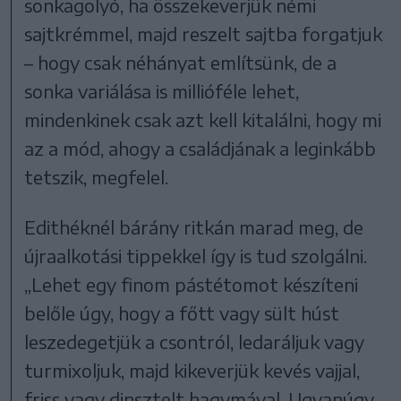
sonkagolyó, ha összekeverjük némi
sajtkrémmel, majd reszelt sajtba forgatjuk
– hogy csak néhányat említsünk, de a
sonka variálása is millióféle lehet,
mindenkinek csak azt kell kitalálni, hogy mi
az a mód, ahogy a családjának a leginkább
tetszik, megfelel.
Edithéknél bárány ritkán marad meg, de
újraalkotási tippekkel így is tud szolgálni.
„Lehet egy finom pástétomot készíteni
belőle úgy, hogy a főtt vagy sült húst
leszedegetjük a csontról, ledaráljuk vagy
turmixoljuk, majd kikeverjük kevés vajjal,
friss vagy dinsztelt hagymával. Ugyanúgy