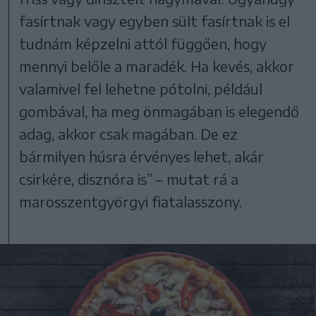
fasírtnak vagy egyben sült fasírtnak is el
tudnám képzelni attól függően, hogy
mennyi belőle a maradék. Ha kevés, akkor
valamivel fel lehetne pótolni, például
gombával, ha meg önmagában is elegendő
adag, akkor csak magában. De ez
bármilyen húsra érvényes lehet, akár
csirkére, disznóra is” – mutat rá a
marosszentgyörgyi fiatalasszony.