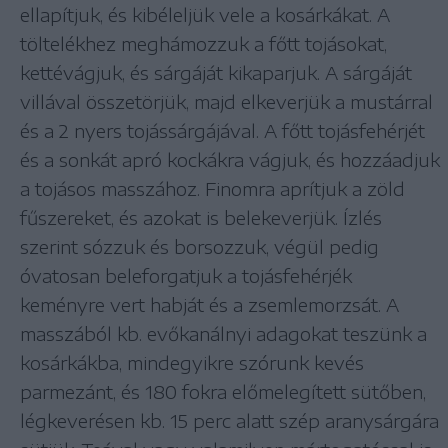
ellapítjuk, és kibéleljük vele a kosárkákat. A
töltelékhez meghámozzuk a főtt tojásokat,
kettévágjuk, és sárgáját kikaparjuk. A sárgáját
villával összetörjük, majd elkeverjük a mustárral
és a 2 nyers tojássárgájával. A főtt tojásfehérjét
és a sonkát apró kockákra vágjuk, és hozzáadjuk
a tojásos masszához. Finomra aprítjuk a zöld
fűszereket, és azokat is belekeverjük. Ízlés
szerint sózzuk és borsozzuk, végül pedig
óvatosan beleforgatjuk a tojásfehérjék
keményre vert habját és a zsemlemorzsát. A
masszából kb. evőkanálnyi adagokat teszünk a
kosárkákba, mindegyikre szórunk kevés
parmezánt, és 180 fokra előmelegített sütőben,
légkeverésen kb. 15 perc alatt szép aranysárgára