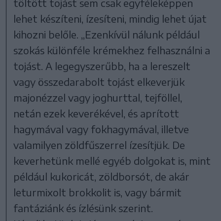
töltött tojást sem csak egyféleképpen
lehet készíteni, ízesíteni, mindig lehet újat
kihozni belőle. „Ezenkívül nálunk például
szokás különféle krémekhez felhasználni a
tojást. A legegyszerűbb, ha a lereszelt
vagy összedarabolt tojást elkeverjük
majonézzel vagy joghurttal, tejföllel,
netán ezek keverékével, és aprított
hagymával vagy fokhagymával, illetve
valamilyen zöldfűszerrel ízesítjük. De
keverhetünk mellé egyéb dolgokat is, mint
például kukoricát, zöldborsót, de akár
leturmixolt brokkolit is, vagy bármit
fantáziánk és ízlésünk szerint.