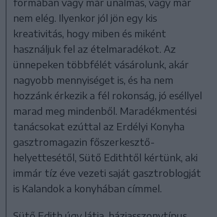
formában vagy már unalmas, vagy már
nem elég. Ilyenkor jól jön egy kis
kreativitás, hogy miben és miként
használjuk fel az ételmaradékot. Az
ünnepeken többfélét vásárolunk, akár
nagyobb mennyiséget is, és ha nem
hozzánk érkezik a fél rokonság, jó eséllyel
marad meg mindenből. Maradékmentési
tanácsokat ezúttal az Erdélyi Konyha
gasztromagazin főszerkesztő-
helyettesétől, Sütő Edithtől kértünk, aki
immár tíz éve vezeti saját gasztroblogját
is Kalandok a konyhában címmel.
Sütő Edith úgy látja, háziasszonytípus