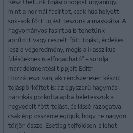
Készíthetünk tojásropogóst ugyanúgy,
mint a normál fasírtot, csak hús helyett
sok-sok főtt tojást teszünk a masszába. A
hagyományos fasírtba is tehetünk
aprított vagy reszelt főtt tojást, érdekes
lesz a végeredmény, mégis a klasszikus
ízlésűeknek is elfogadható” – sorolja
maradékmentési tippjeit Edith.
Hozzáteszi: van, aki rendszeresen készít
tojáspörköltet is: az egyszerű hagymás-
paprikás pörköltalapba beletesszük a
negyedelt főtt tojást, és kissé rázogatva
csak épp összemelegítjük, hogy ne nagyon
törjön össze. Esetleg tejfölösen is lehet