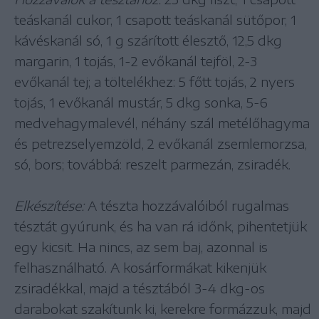
teáskanál cukor, 1 csapott teáskanál sütőpor, 1
kávéskanál só, 1 g szárított élesztő, 12,5 dkg
margarin, 1 tojás, 1-2 evőkanál tejföl, 2-3
evőkanál tej; a töltelékhez: 5 főtt tojás, 2 nyers
tojás, 1 evőkanál mustár, 5 dkg sonka, 5-6
medvehagymalevél, néhány szál metélőhagyma
és petrezselyemzöld, 2 evőkanál zsemlemorzsa,
só, bors; továbbá: reszelt parmezán, zsiradék.
Elkészítése:
A tészta hozzávalóiból rugalmas
tésztát gyúrunk, és ha van rá időnk, pihentetjük
egy kicsit. Ha nincs, az sem baj, azonnal is
felhasználható. A kosárformákat kikenjük
zsiradékkal, majd a tésztából 3-4 dkg-os
darabokat szakítunk ki, kerekre formázzuk, majd