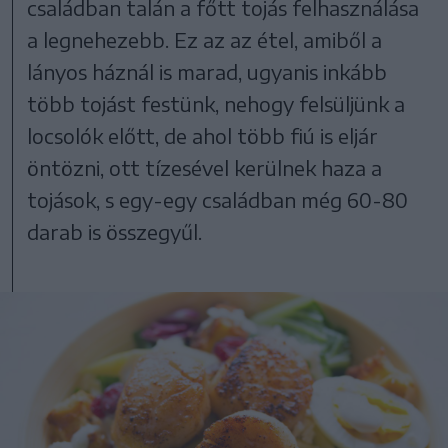
családban talán a főtt tojás felhasználása
a legnehezebb. Ez az az étel, amiből a
lányos háznál is marad, ugyanis inkább
több tojást festünk, nehogy felsüljünk a
locsolók előtt, de ahol több fiú is eljár
öntözni, ott tízesével kerülnek haza a
tojások, s egy-egy családban még 60-80
darab is összegyűl.