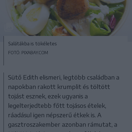
Salátákba is tökéletes
FOTÓ: PIXABAY.COM
Sütő Edith elismeri, legtöbb családban a
napokban rakott krumplit és töltött
tojást esznek, ezek ugyanis a
legelterjedtebb főtt tojásos ételek,
ráadásul igen népszerű étkek is. A
gasztroszakember azonban rámutat, a