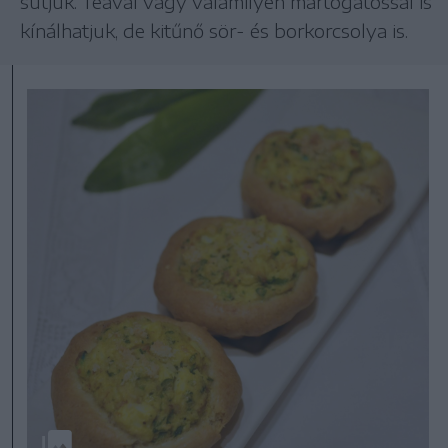
sütjük. Teával vagy valamilyen mártogatóssal is
kínálhatjuk, de kitűnő sör- és borkorcsolya is.