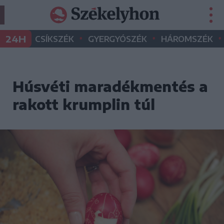
•
•
•
24H
CSÍKSZÉK
GYERGYÓSZÉK
HÁROMSZÉK
Húsvéti maradékmentés a
rakott krumplin túl