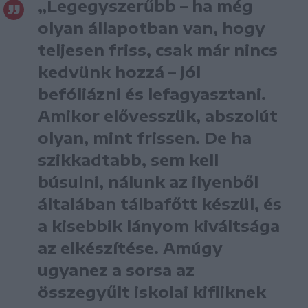
„Legegyszerűbb – ha még
olyan állapotban van, hogy
teljesen friss, csak már nincs
kedvünk hozzá – jól
befóliázni és lefagyasztani.
Amikor elővesszük, abszolút
olyan, mint frissen. De ha
szikkadtabb, sem kell
búsulni, nálunk az ilyenből
általában tálbafőtt készül, és
a kisebbik lányom kiváltsága
az elkészítése. Amúgy
ugyanez a sorsa az
összegyűlt iskolai kifliknek