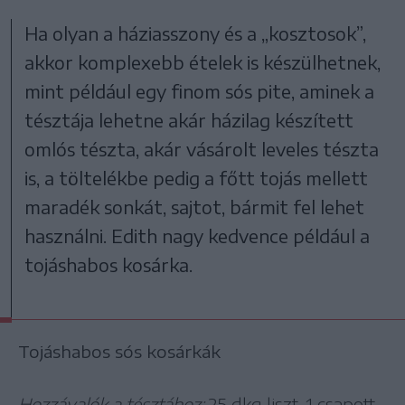
Ha olyan a háziasszony és a „kosztosok”,
akkor komplexebb ételek is készülhetnek,
mint például egy finom sós pite, aminek a
tésztája lehetne akár házilag készített
omlós tészta, akár vásárolt leveles tészta
is, a töltelékbe pedig a főtt tojás mellett
maradék sonkát, sajtot, bármit fel lehet
használni. Edith nagy kedvence például a
tojáshabos kosárka.
Tojáshabos sós kosárkák
Hozzávalók a tésztához:
25 dkg liszt, 1 csapott