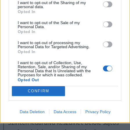
szendvicskrémekhez
I want to opt-out of the Sharing of my
personal data.
Opted In
használhatjuk, rátehetjük
I want to opt-out of the Sale of my
feltétként pizzára, de
Personal Data.
Opted In
belesüthetjük töltelékként
I want to opt-out of processing my
egy finom kiflibe vagy az
Personal Data for Targeted Advertising.
Opted In
egyszerű rántottába,
I want to opt-out of Collection, Use,
Retention, Sale, and/or Sharing of my
esetleg készíthetünk
Personal Data that Is Unrelated with the
Purposes for which it was collected.
sajttal-sonkával töltött
Opted Out
bundás kenyeret.
CONFIRM
Data Deletion
Data Access
Privacy Policy
Szintén ledarálva készülhet belőle sajtos