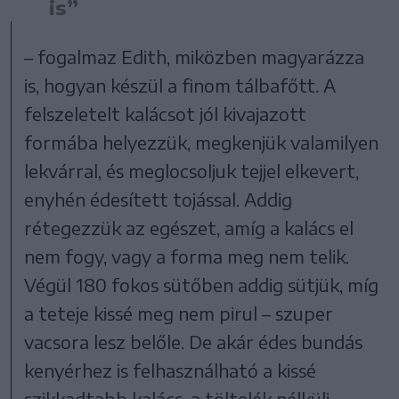
is”
– fogalmaz Edith, miközben magyarázza
is, hogyan készül a finom tálbafőtt. A
felszeletelt kalácsot jól kivajazott
formába helyezzük, megkenjük valamilyen
lekvárral, és meglocsoljuk tejjel elkevert,
enyhén édesített tojással. Addig
rétegezzük az egészet, amíg a kalács el
nem fogy, vagy a forma meg nem telik.
Végül 180 fokos sütőben addig sütjük, míg
a teteje kissé meg nem pirul – szuper
vacsora lesz belőle. De akár édes bundás
kenyérhez is felhasználható a kissé
szikkadtabb kalács, a töltelék nélküli