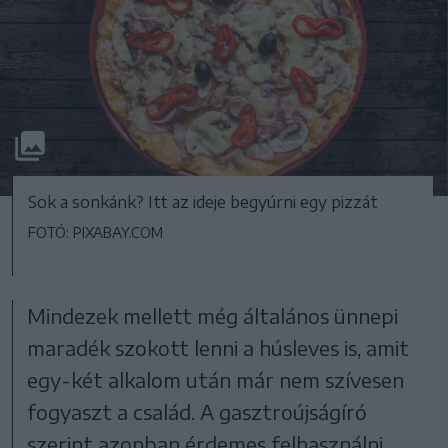
Sok a sonkánk? Itt az ideje begyúrni egy pizzát
FOTÓ: PIXABAY.COM
Mindezek mellett még általános ünnepi
maradék szokott lenni a húsleves is, amit
egy-két alkalom után már nem szívesen
fogyaszt a család. A gasztroújságíró
szerint azonban érdemes felhasználni