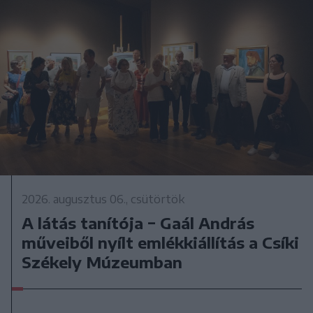
2026. augusztus 06., csütörtök
A látás tanítója − Gaál András
műveiből nyílt emlékkiállítás a Csíki
Székely Múzeumban