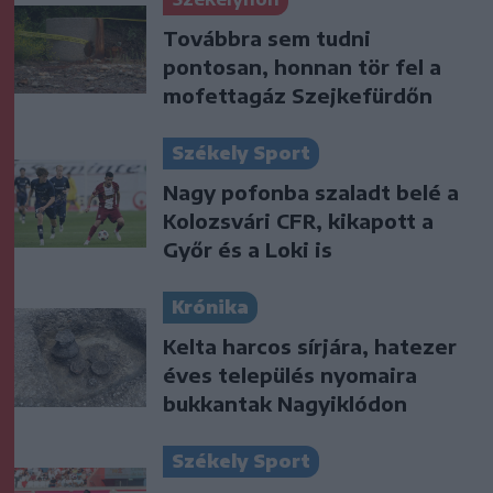
Továbbra sem tudni
pontosan, honnan tör fel a
mofettagáz Szejkefürdőn
Székely Sport
Nagy pofonba szaladt belé a
Kolozsvári CFR, kikapott a
Győr és a Loki is
Krónika
Kelta harcos sírjára, hatezer
éves település nyomaira
bukkantak Nagyiklódon
Székely Sport