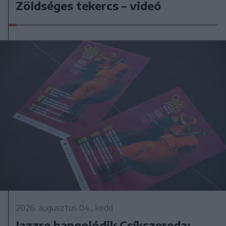
Zöldséges tekercs – videó
2026. augusztus 04., kedd
Jazzre hangolódik Csíkszereda: