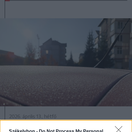
2026. április 13., hétfő
Fagyos reggelre ébredt Székelyföld
Székelyhon -
Do Not Process My Personal