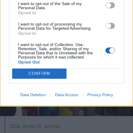
I want to opt-out of the Sale of my
aprópénzre váltani
Personal Data.
Opted In
I want to opt-out of processing my
Personal Data for Targeted Advertising.
Opted In
I want to opt-out of Collection, Use,
Retention, Sale, and/or Sharing of my
Personal Data that Is Unrelated with the
Purposes for which it was collected.
Opted Out
CONFIRM
Data Deletion
Data Access
Privacy Policy
2026. április 10., péntek