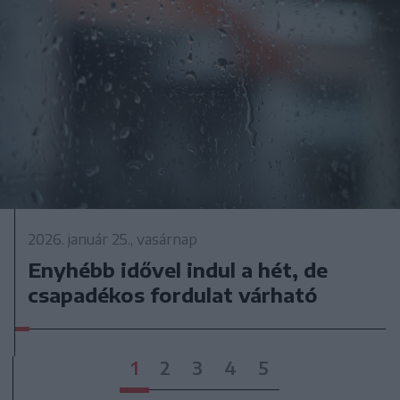
2026. január 25., vasárnap
Enyhébb idővel indul a hét, de
csapadékos fordulat várható
1
2
3
4
5