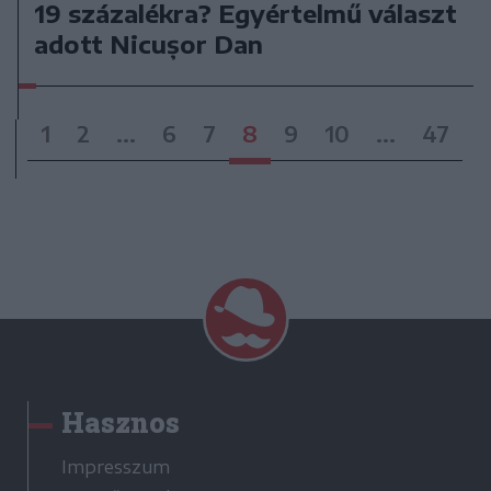
19 százalékra? Egyértelmű választ
adott Nicușor Dan
1
2
...
6
7
8
9
10
...
47
Hasznos
Impresszum