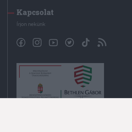
Kapcsolat
Írjon nekünk
© Székelyhon.ro 2009-2026
Minden jog fenntartva!