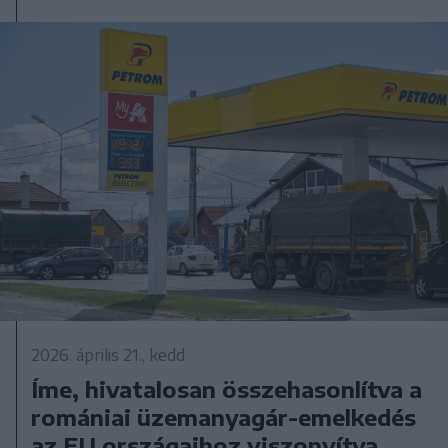
2026. április 21., kedd
Íme, hivatalosan összehasonlítva a
romániai üzemanyagár-emelkedés
az EU országaihoz viszonyítva