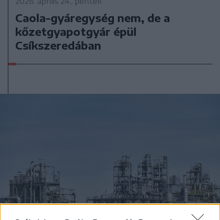
2026. április 24., péntek
Caola-gyáregység nem, de a
kőzetgyapotgyár épül
Csíkszeredában