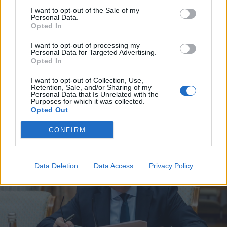
I want to opt-out of the Sale of my
Personal Data.
Opted In
2026. április 23., csütörtök
I want to opt-out of processing my
Personal Data for Targeted Advertising.
2026 nehéz év a fuvarozóknak, és
Opted In
ezt mindenki megérzi
I want to opt-out of Collection, Use,
Retention, Sale, and/or Sharing of my
Personal Data that Is Unrelated with the
Purposes for which it was collected.
Opted Out
CONFIRM
Data Deletion
Data Access
Privacy Policy