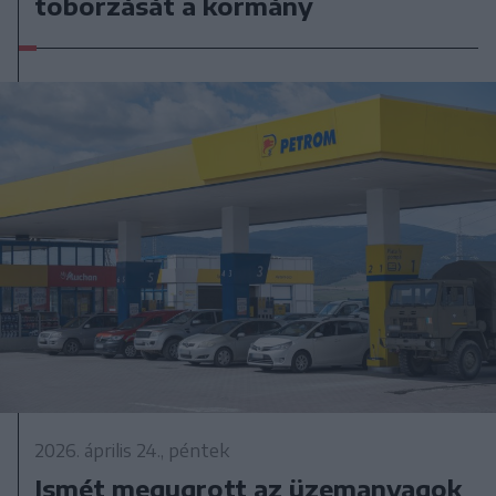
toborzását a kormány
2026. április 24., péntek
Ismét megugrott az üzemanyagok