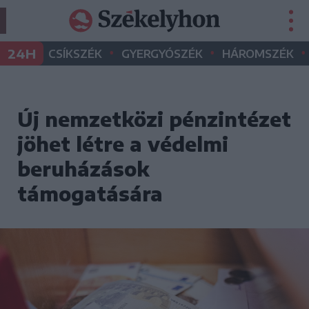
•
•
•
24H
CSÍKSZÉK
GYERGYÓSZÉK
HÁROMSZÉK
Új nemzetközi pénzintézet
jöhet létre a védelmi
beruházások
támogatására