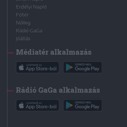
Erdélyi Napló
Főtér
Nőileg
Rádió GaGa
Jóállás
Médiatér alkalmazás
Rádió GaGa alkalmazás