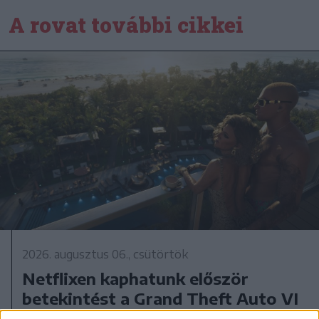
A rovat további cikkei
2026. augusztus 06., csütörtök
Netflixen kaphatunk először
betekintést a Grand Theft Auto VI
játékmenetébe