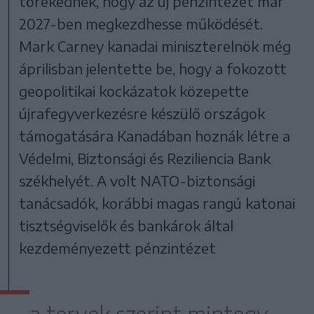
törekednek, hogy az új pénzintézet már
2027-ben megkezdhesse működését.
Mark Carney kanadai miniszterelnök még
áprilisban jelentette be, hogy a fokozott
geopolitikai kockázatok közepette
újrafegyverkezésre készülő országok
támogatására Kanadában hoznák létre a
Védelmi, Biztonsági és Reziliencia Bank
székhelyét. A volt NATO-biztonsági
tanácsadók, korábbi magas rangú katonai
tisztségviselők és bankárok által
kezdeményezett pénzintézet
a tervek szerint mintegy