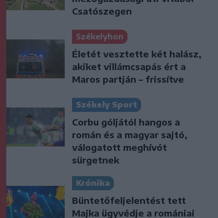
Csatószegen
Székelyhon
Életét vesztette két halász,
akiket villámcsapás ért a
Maros partján – frissítve
Székely Sport
Corbu góljától hangos a
román és a magyar sajtó,
válogatott meghívót
sürgetnek
Krónika
Büntetőfeljelentést tett
Majka ügyvédje a romániai