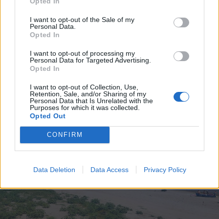
Opted In
2026. augusztus 06., csütörtök
Villamosenergia-válság
I want to opt-out of the Sale of my
Personal Data.
enyhítéséről szóló intézkedéseket
Opted In
fogadott el a kormány
I want to opt-out of processing my
Personal Data for Targeted Advertising.
Opted In
I want to opt-out of Collection, Use,
Retention, Sale, and/or Sharing of my
Personal Data that Is Unrelated with the
Purposes for which it was collected.
Opted Out
CONFIRM
Data Deletion
Data Access
Privacy Policy