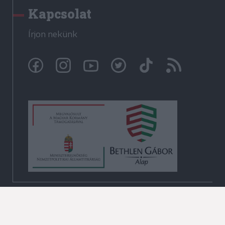
Kapcsolat
Írjon nekünk
© Székelyhon.ro 2009-2026
Minden jog fenntartva!