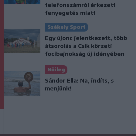
telefonszámról érkezett
fenyegetés miatt
Székely Sport
Egy újonc jelentkezett, több
átsorolás a Csík körzeti
focibajnokság új idényében
Nőileg
Sándor Ella: Na, indíts, s
menjünk!