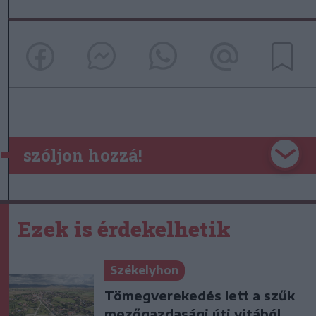
szóljon hozzá!
Ezek is érdekelhetik
Székelyhon
Tömegverekedés lett a szűk
mezőgazdasági úti vitából