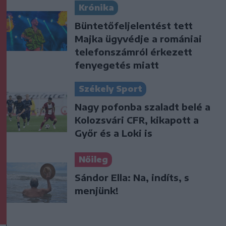
Krónika
Büntetőfeljelentést tett
Majka ügyvédje a romániai
telefonszámról érkezett
fenyegetés miatt
Székely Sport
Nagy pofonba szaladt belé a
Kolozsvári CFR, kikapott a
Győr és a Loki is
Nőileg
Sándor Ella: Na, indíts, s
menjünk!