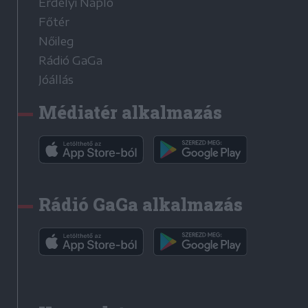
Erdélyi Napló
Főtér
Nőileg
Rádió GaGa
Jóállás
Médiatér alkalmazás
Rádió GaGa alkalmazás