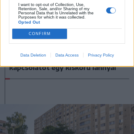
I want to opt-out of Collection, Use,
Retention, Sale, and/or Sharing of my
Personal Data that Is Unrelated with the
Purposes for which it was collected.
Opted Out
CONFIRM
2026. augusztus 06., csütörtök
Letartóztattak egy férfit, aki
Data Deletion
Data Access
Privacy Policy
hónapokon át létesített szexuális
kapcsolatot egy kiskorú lánnyal