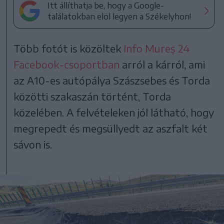
Itt állíthatja be, hogy a Google-
találatokban elöl legyen a Székelyhon!
Több fotót is közöltek
Info Mureș 24
Facebook-csoportban
arról a kárról, ami
az A10-es autópálya Szászsebes és Torda
közötti szakaszán történt, Torda
közelében. A felvételeken jól látható, hogy
megrepedt és megsüllyedt az aszfalt két
sávon is.