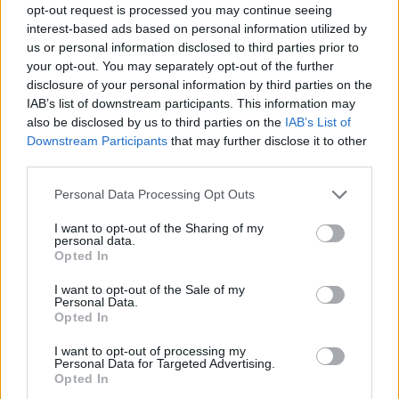
opt-out request is processed you may continue seeing
interest-based ads based on personal information utilized by
us or personal information disclosed to third parties prior to
your opt-out. You may separately opt-out of the further
2026. augusztus 06., csütörtök
disclosure of your personal information by third parties on the
IAB’s list of downstream participants. This information may
Életét vesztette két halász, akiket
also be disclosed by us to third parties on the
IAB’s List of
villámcsapás ért a Maros partján –
Downstream Participants
that may further disclose it to other
frissítve
third parties.
Personal Data Processing Opt Outs
I want to opt-out of the Sharing of my
personal data.
Opted In
I want to opt-out of the Sale of my
Personal Data.
Opted In
I want to opt-out of processing my
Personal Data for Targeted Advertising.
Opted In