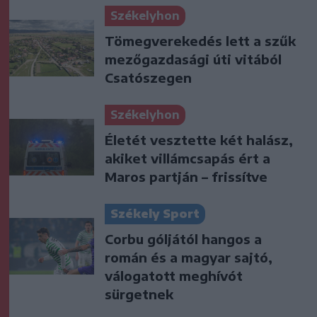
Székelyhon
Tömegverekedés lett a szűk
mezőgazdasági úti vitából
Csatószegen
Székelyhon
Életét vesztette két halász,
akiket villámcsapás ért a
Maros partján – frissítve
Székely Sport
Corbu góljától hangos a
román és a magyar sajtó,
válogatott meghívót
sürgetnek