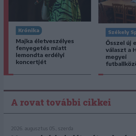
Krónika
Székely S
Majka életveszélyes
Ősszel új 
fenyegetés miatt
választ a 
lemondta erdélyi
megyei
koncertjét
futballkö
A rovat további cikkei
2026. augusztus 05., szerda