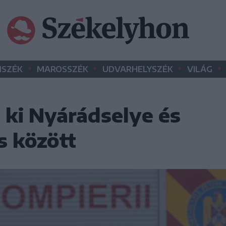
•
•
•
•
SZÉK
MAROSSZÉK
UDVARHELYSZÉK
VILÁG
 ki Nyárádselye és
 között