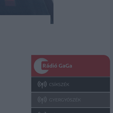
Rádió GaGa
CSÍKSZÉK
GYERGYÓSZÉK