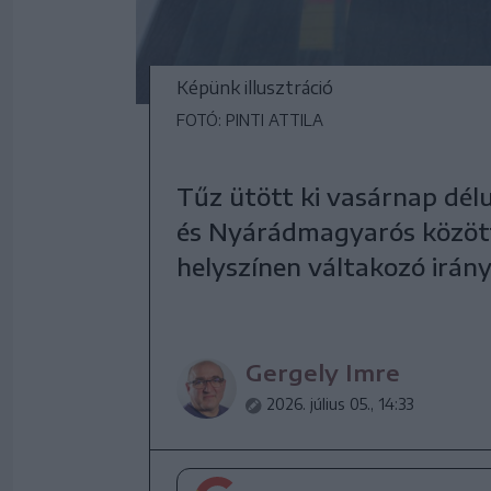
Képünk illusztráció
FOTÓ: PINTI ATTILA
Tűz ütött ki vasárnap dé
és Nyárádmagyarós között
helyszínen váltakozó irán
Gergely Imre
2026. július 05., 14:33