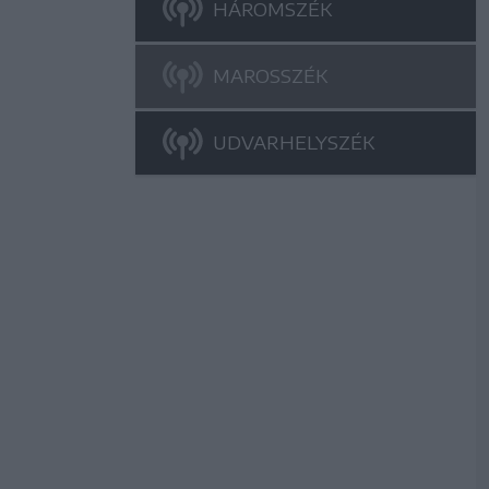
HÁROMSZÉK
MAROSSZÉK
UDVARHELYSZÉK