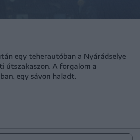
lután egy teherautóban a Nyárádselye
i útszakaszon. A forgalom a
yban, egy sávon haladt.