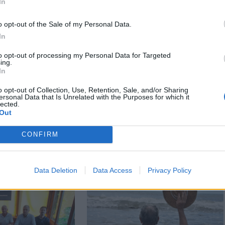
In
o opt-out of the Sale of my Personal Data.
In
to opt-out of processing my Personal Data for Targeted
ing.
In
n
Székely Sport
o opt-out of Collection, Use, Retention, Sale, and/or Sharing
y nélkül,
Szembementek a
ersonal Data that Is Unrelated with the Purposes for which it
jtott háznak
trenddel: a Sepsi OSK
lected.
Out
eredai férfi
és az FK Csíkszereda
kilóg a sorból a
CONFIRM
Szuperligában
Data Deletion
Data Access
Privacy Policy