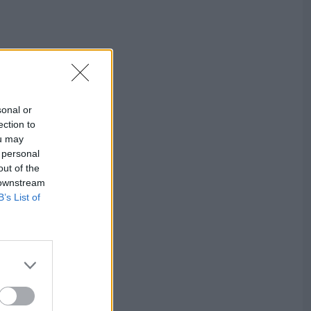
sonal or
ection to
ou may
 personal
out of the
 downstream
B’s List of