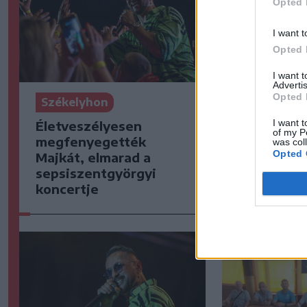
Opted 
I want t
Opted 
I want 
Advertis
Opted 
Székelyhon
Székelyho
I want t
Életveszélyesen
Jogosítván
of my P
megfenyegették
ittasan ha
was col
Opted 
Majkát, elmarad a
egy csíksz
sepsiszentgyörgyi
koncertje