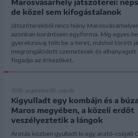
Marosvásárhely játszóterei: nép
de közel sem kifogástalanok
Játszóterekből nincs hiány Marosvásárhelyen
azonban korántsem egyforma. Míg egyes he
gyerekzsivaj tölti be a teret, máshol törött j
megrongálódott szemetesek és elhanyagolt
fogadja az érkezőket.
2026. augusztus 05., szerda
Kigyulladt egy kombájn és a búza
Maros megyében, a közeli erdőt
veszélyeztetik a lángok
Aratás közben gyulladt ki egy arató-cséplő