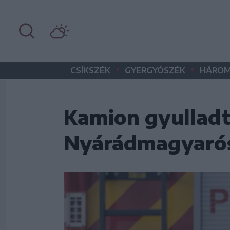
•
•
CSÍKSZÉK
GYERGYÓSZÉK
HÁROM
Kamion gyulladt
Nyárádmagyarós