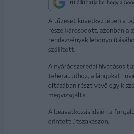
Itt állíthatja be, hogy a Go
A tűzeset következtében a pót
része károsodott, azonban a s
rendezvények lebonyolításáho
szállított.
A nyárádszeredai hivatásos tű
teherautóhoz, a lángokat rövid
oltásában részt vevő egyik s
megvizsgálta.
A beavatkozás idején a forgal
érintett útszakaszon.