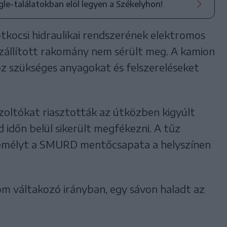
ogle-találatokban elöl legyen a Székelyhon!
kocsi hidraulikai rendszerének elektromos
zállított rakomány nem sérült meg. A kamion
z szükséges anyagokat és felszereléseket
zoltókat riasztották az útközben kigyúlt
 időn belül sikerült megfékezni. A tűz
zemélyt a SMURD mentőcsapata a helyszínen
om váltakozó irányban, egy sávon haladt az