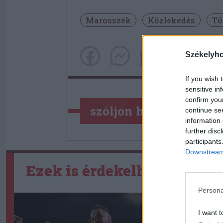
Marosszék
Közlekedés
Tű
Székelyh
If you wish 
sensitive in
confirm you
szóljon hozzá!
continue se
information 
further disc
participants
Downstream 
Ezek is érdekelhetik
Persona
I want t