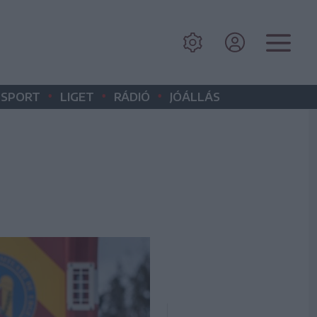
•
•
•
SPORT
LIGET
RÁDIÓ
JÓÁLLÁS