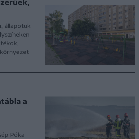
szerűek,
, állapotuk
lyszíneken
átékok,
 környezet
tábla a
 Gép Póka