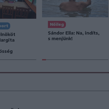
Nőileg
port
Sándor Ella: Na, indíts,
elnököt
s menjünk!
Hargita
zösség