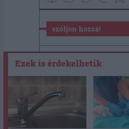
szóljon hozzá!
Ezek is érdekelhetik