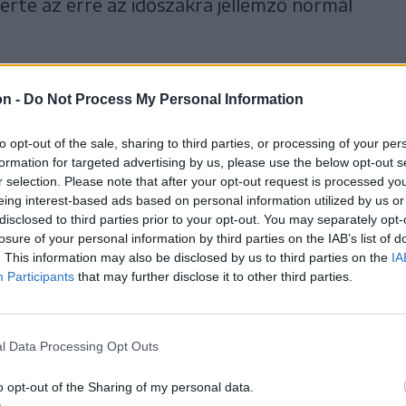
rte az erre az időszakra jellemző normál
g nagy részén elmarad az átlagtól,
on -
Do Not Process My Personal Information
li térségekben.
to opt-out of the sale, sharing to third parties, or processing of your per
tti hét
formation for targeted advertising by us, please use the below opt-out s
r selection. Please note that after your opt-out request is processed y
n minden régióban magasabb lesz a
eing interest-based ads based on personal information utilized by us or
disclosed to third parties prior to your opt-out. You may separately opt-
b pozitív eltérés a nyugati, északnyugati és
losure of your personal information by third parties on the IAB’s list of
tó. A csapadék országszerte az átlagosnál
. This information may also be disclosed by us to third parties on the
IA
Participants
that may further disclose it to other third parties.
7. közötti hét
l Data Processing Opt Outs
mániában meghaladja az erre a hétre
o opt-out of the Sharing of my personal data.
 a nyugati és középső régiókban. A