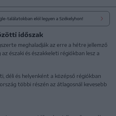
ogle-találatokban elöl legyen a Székelyhon!
közötti időszak
szerte meghaladják az erre a hétre jellemző
g az északi és északkeleti régiókban lesz a
, déli és helyenként a középső régiókban
 ország többi részén az átlagosnál kevesebb