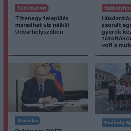
Székelyhon
Székelyho
Tizenegy település
Húsdaráló
maradhat víz nélkül
szorult eg
Udvarhelyszéken
gyerek kez
tűzoltókra
volt a mű
Krónika
Székely S
Putyin egy NATO-