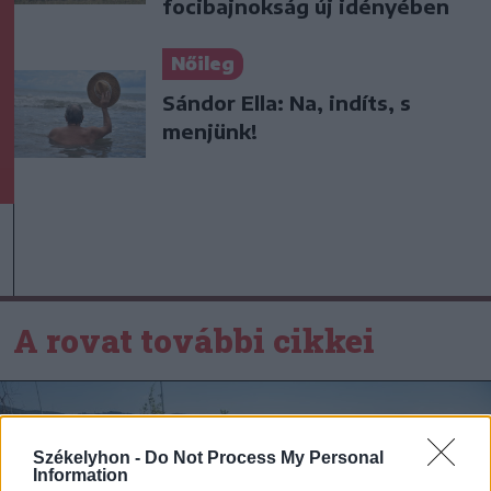
focibajnokság új idényében
Nőileg
Sándor Ella: Na, indíts, s
menjünk!
A rovat további cikkei
Székelyhon -
Do Not Process My Personal
Information