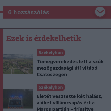
6 hozzászólás
Ezek is érdekelhetik
Székelyhon
Tömegverekedés lett a szűk
mezőgazdasági úti vitából
Csatószegen
Székelyhon
Életét vesztette két halász,
akiket villámcsapás ért a
Maros partján – frissítve