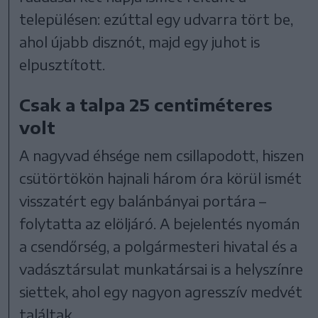
településen: ezúttal egy udvarra tört be,
ahol újabb disznót, majd egy juhot is
elpusztított.
Csak a talpa 25 centiméteres
volt
A nagyvad éhsége nem csillapodott, hiszen
csütörtökön hajnali három óra körül ismét
visszatért egy balánbányai portára –
folytatta az elöljáró. A bejelentés nyomán
a csendőrség, a polgármesteri hivatal és a
vadásztársulat munkatársai is a helyszínre
siettek, ahol egy nagyon agresszív medvét
találtak.