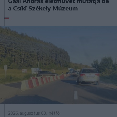
Gaál András életművét mutatja be
a Csíki Székely Múzeum
2026. augusztus 03., hétfő