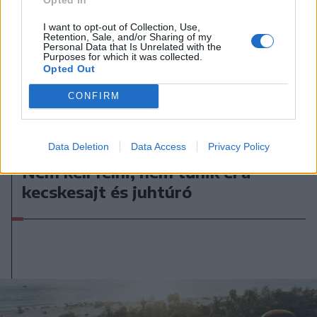
I want to opt-out of Collection, Use,
Retention, Sale, and/or Sharing of my
Personal Data that Is Unrelated with the
Purposes for which it was collected.
Opted Out
CONFIRM
Data Deletion
Data Access
Privacy Policy
2026. augusztus 07., péntek
Nem kell félni, nem tűnik el a
kecskesajt és juhtúró