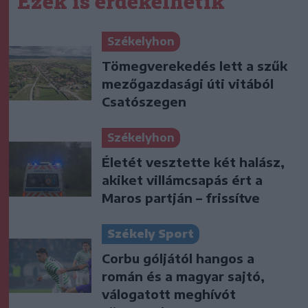
Ezek is érdekelhetik
Székelyhon
Tömegverekedés lett a szűk
mezőgazdasági úti vitából
Csatószegen
Székelyhon
Életét vesztette két halász,
akiket villámcsapás ért a
Maros partján – frissítve
Székely Sport
Corbu góljától hangos a
román és a magyar sajtó,
válogatott meghívót