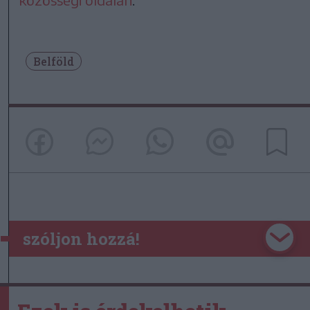
Belföld
szóljon hozzá!