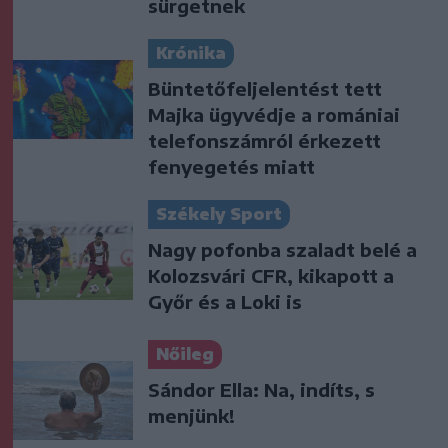
sürgetnek
Krónika
Büntetőfeljelentést tett
Majka ügyvédje a romániai
telefonszámról érkezett
fenyegetés miatt
Székely Sport
Nagy pofonba szaladt belé a
Kolozsvári CFR, kikapott a
Győr és a Loki is
Nőileg
Sándor Ella: Na, indíts, s
menjünk!