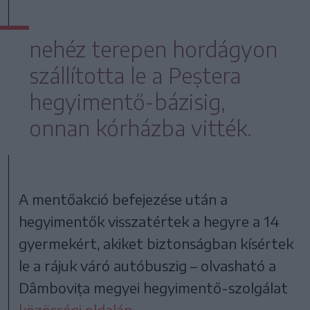
nehéz terepen hordágyon
szállította le a Peștera
hegyimentő-bázisig,
onnan kórházba vitték.
A mentőakció befejezése után a
hegyimentők visszatértek a hegyre a 14
gyermekért, akiket biztonságban kísértek
le a rájuk váró autóbuszig – olvasható a
Dâmbovița megyei hegyimentő-szolgálat
közösségi oldalán
.