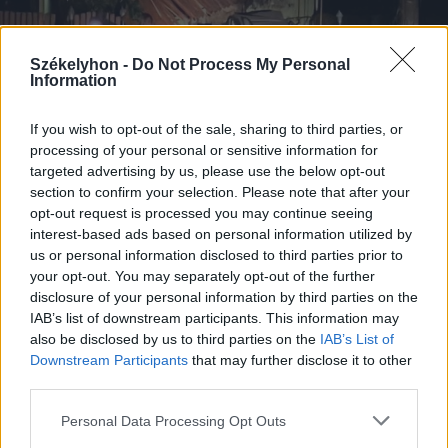
Székelyhon -
Do Not Process My Personal
Information
If you wish to opt-out of the sale, sharing to third parties, or
processing of your personal or sensitive information for
targeted advertising by us, please use the below opt-out
section to confirm your selection. Please note that after your
opt-out request is processed you may continue seeing
2026. augusztus 05., szerda
interest-based ads based on personal information utilized by
Jogosítvány nélkül, ittasan hajtott
us or personal information disclosed to third parties prior to
your opt-out. You may separately opt-out of the further
háznak egy csíkszeredai férfi
disclosure of your personal information by third parties on the
IAB’s list of downstream participants. This information may
also be disclosed by us to third parties on the
IAB’s List of
Downstream Participants
that may further disclose it to other
third parties.
Personal Data Processing Opt Outs