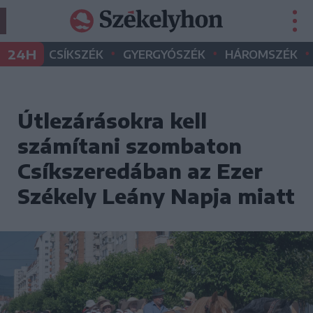
•
•
•
24H
CSÍKSZÉK
GYERGYÓSZÉK
HÁROMSZÉK
Útlezárásokra kell
számítani szombaton
Csíkszeredában az Ezer
Székely Leány Napja miatt