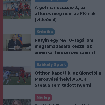
A gól már összejött, az
áttörés még nem az FK-nak
(videóval)
Krónika
Putyin egy NATO-tagállam
megtámadására készül az
amerikai hírszerzés szerint
Székely Sport
Otthon kapott ki az újonctól a
Marosvásárhelyi ASA, a
Steaua sem tudott nyerni
Nőileg