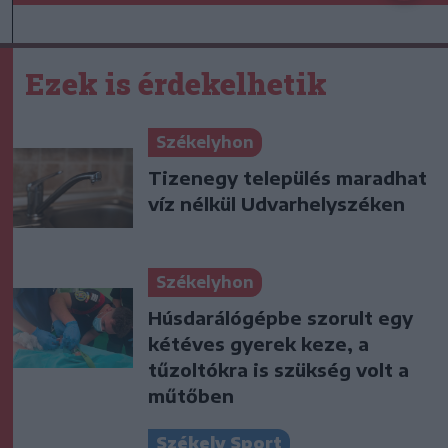
Ezek is érdekelhetik
Székelyhon
Tizenegy település maradhat
víz nélkül Udvarhelyszéken
Székelyhon
Húsdarálógépbe szorult egy
kétéves gyerek keze, a
tűzoltókra is szükség volt a
műtőben
Székely Sport