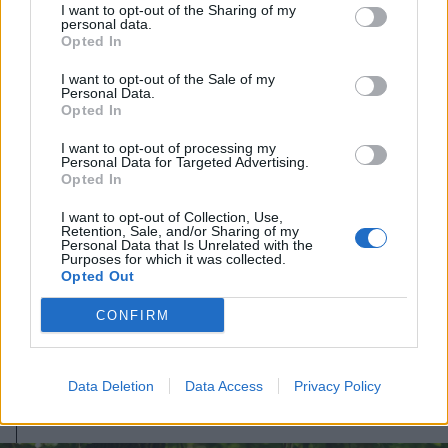
I want to opt-out of the Sharing of my
personal data.
Opted In
I want to opt-out of the Sale of my
Personal Data.
Opted In
I want to opt-out of processing my
Personal Data for Targeted Advertising.
Opted In
I want to opt-out of Collection, Use,
Retention, Sale, and/or Sharing of my
Personal Data that Is Unrelated with the
2026. augusztus 04., kedd
Purposes for which it was collected.
Opted Out
Jól halad a Tusnádfürdőt ellátó
vízvezeték építése
CONFIRM
Data Deletion
Data Access
Privacy Policy