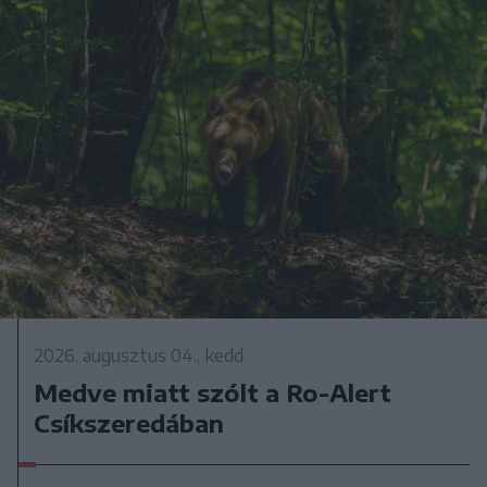
2026. augusztus 04., kedd
Medve miatt szólt a Ro-Alert
Csíkszeredában