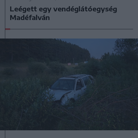
Leégett egy vendéglátóegység
Madéfalván