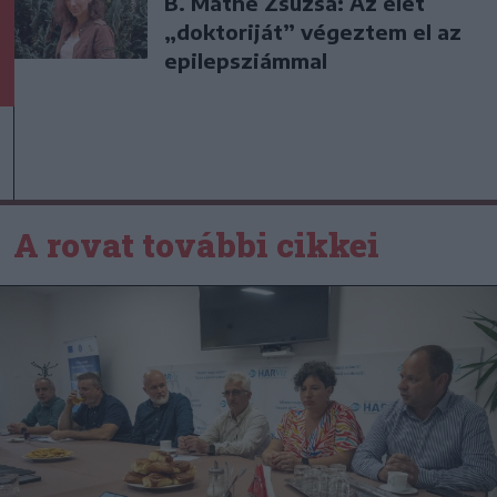
B. Máthé Zsuzsa: Az élet
„doktoriját” végeztem el az
epilepsziámmal
A rovat további cikkei