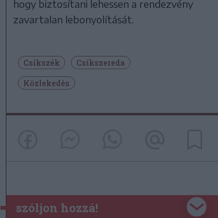
hogy biztosítani lehessen a rendezvény
zavartalan lebonyolítását.
Csíkszék
Csíkszereda
Közlekedés
szóljon hozzá!