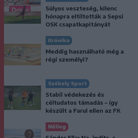
Súlyos veszteség, kilenc
hónapra eltiltották a Sepsi
OSK csapatkapitányát
Krónika
Meddig használható még a
régi személyi?
Székely Sport
Stabil védekezés és
céltudatos támadás – így
készült a Farul ellen az FK
Nőileg
Sándor Ella: Na, indíts, s