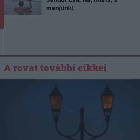
menjünk!
A rovat további cikkei