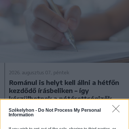
2026. augusztus 07., péntek
Románul is helyt kell állni a hétfőn
kezdődő írásbeliken – így
készülhetnek a pótérettségizők
Székelyhon -
Do Not Process My Personal
Information
If you wish to opt-out of the sale, sharing to third parties, or