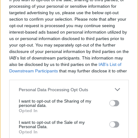
processing of your personal or sensitive information for
targeted advertising by us, please use the below opt-out
section to confirm your selection. Please note that after your
opt-out request is processed you may continue seeing
interest-based ads based on personal information utilized by
us or personal information disclosed to third parties prior to
your opt-out. You may separately opt-out of the further
disclosure of your personal information by third parties on the
IAB’s list of downstream participants. This information may
also be disclosed by us to third parties on the
IAB’s List of
Downstream Participants
that may further disclose it to other
third parties.
Personal Data Processing Opt Outs
2026. augusztus 07., péntek
Visszaküldte a parlamentnek
I want to opt-out of the Sharing of my
personal data.
Nicușor Dan a közel 900 medve
Opted In
kilövését lehetővé tevő törvényt
I want to opt-out of the Sale of my
Personal Data.
Opted In