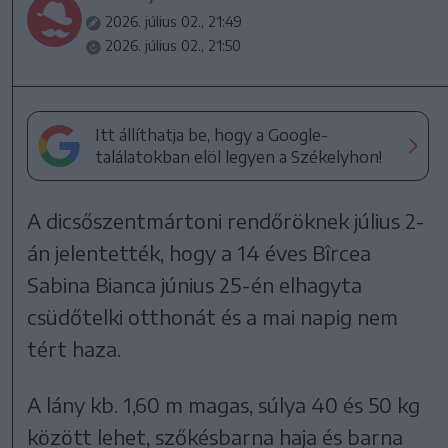
2026. július 02., 21:49
2026. július 02., 21:50
Itt állíthatja be, hogy a Google-
találatokban elöl legyen a Székelyhon!
A dicsőszentmártoni rendőröknek július 2-
án jelentették, hogy a 14 éves Bîrcea
Sabina Bianca június 25-én elhagyta
csüdőtelki otthonát és a mai napig nem
tért haza.
A lány kb. 1,60 m magas, súlya 40 és 50 kg
között lehet, szőkésbarna haja és barna