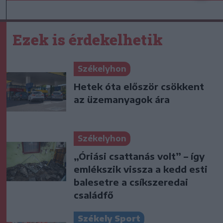
Ezek is érdekelhetik
Székelyhon
Hetek óta először csökkent
az üzemanyagok ára
Székelyhon
„Óriási csattanás volt” – így
emlékszik vissza a kedd esti
balesetre a csíkszeredai
családfő
Székely Sport