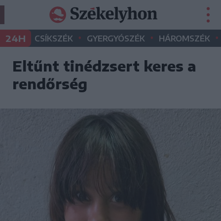
•
•
•
24H
CSÍKSZÉK
GYERGYÓSZÉK
HÁROMSZÉK
Eltűnt tinédzsert keres a
rendőrség