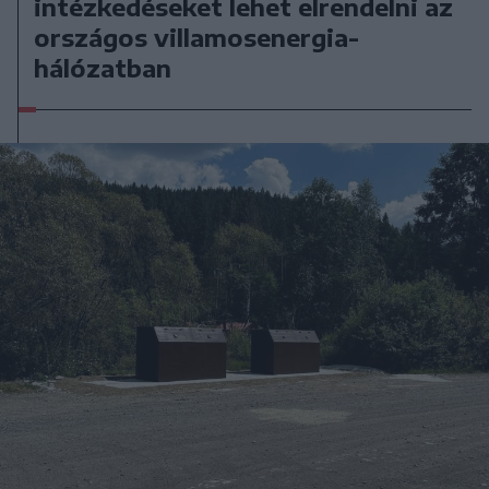
intézkedéseket lehet elrendelni az
országos villamosenergia-
hálózatban