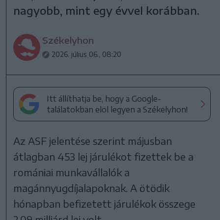
nagyobb, mint egy évvel korábban.
Székelyhon
2026. július 06., 08:20
Itt állíthatja be, hogy a Google-
találatokban elöl legyen a Székelyhon!
Az ASF jelentése szerint májusban
átlagban 453 lej járulékot fizettek be a
romániai munkavállalók a
magánnyugdíjalapoknak. A ötödik
hónapban befizetett járulékok összege
2,09 milliárd lej volt.