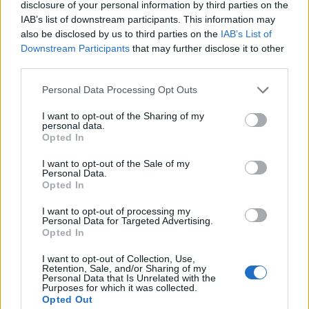
disclosure of your personal information by third parties on the
2026. augusztus 07., péntek
IAB’s list of downstream participants. This information may
Visszaküldte a parlamentnek
also be disclosed by us to third parties on the
IAB’s List of
Downstream Participants
that may further disclose it to other
Nicușor Dan a közel 900 medve
third parties.
kilövését lehetővé tevő törvényt
Personal Data Processing Opt Outs
I want to opt-out of the Sharing of my
personal data.
Opted In
I want to opt-out of the Sale of my
Personal Data.
Opted In
I want to opt-out of processing my
Personal Data for Targeted Advertising.
Opted In
I want to opt-out of Collection, Use,
Retention, Sale, and/or Sharing of my
Personal Data that Is Unrelated with the
Purposes for which it was collected.
Opted Out