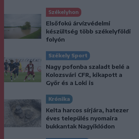
Székelyhon
Elsőfokú árvízvédelmi
készültség több székelyföldi
folyón
Székely Sport
Nagy pofonba szaladt belé a
Kolozsvári CFR, kikapott a
Győr és a Loki is
Krónika
Kelta harcos sírjára, hatezer
éves település nyomaira
bukkantak Nagyiklódon