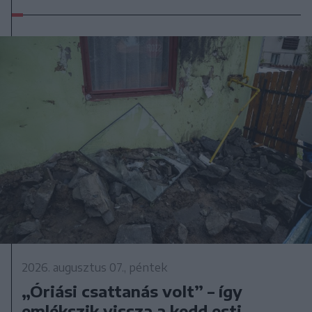
2026. augusztus 07., péntek
„Óriási csattanás volt” – így
emlékszik vissza a kedd esti