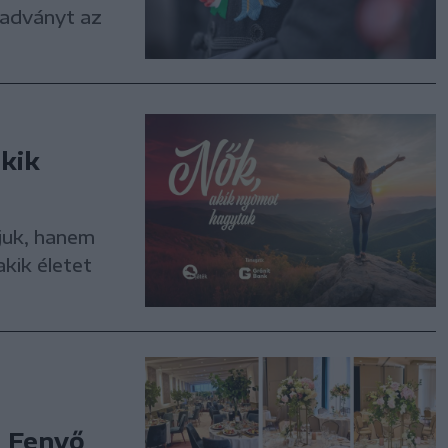
iadványt az
akik
juk, hanem
kik életet
l Fenyő