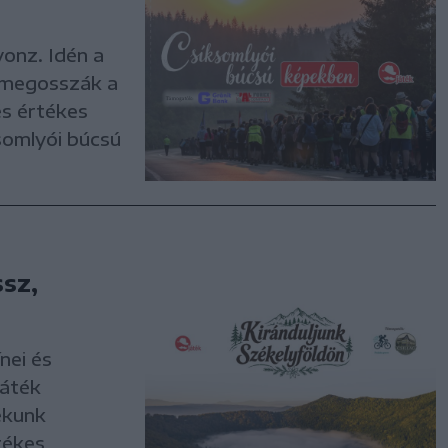
vonz. Idén a
y megosszák a
és értékes
somlyói búcsú
ssz,
nei és
játék
ékunk
tékes