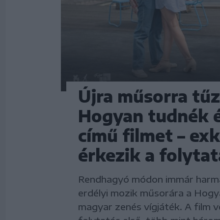
Újra műsorra tűz
Hogyan tudnék é
című filmet – exk
érkezik a folyta
Rendhagyó módon immár harmad
erdélyi mozik műsorára a Hogya
magyar zenés vígjáték. A film ve