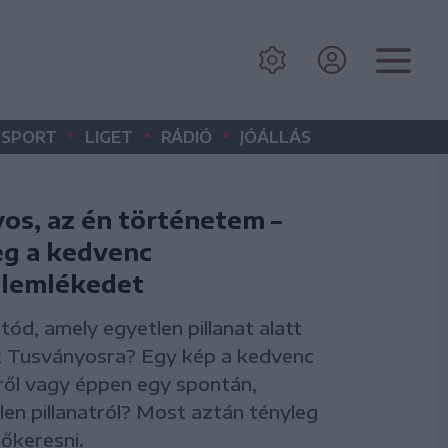
•
•
•
SPORT
LIGET
RÁDIÓ
JÓÁLLÁS
os, az én történetem –
g a kedvenc
álemlékedet
tód, amely egyetlen pillanat alatt
t Tusványosra? Egy kép a kedvenc
ől vagy éppen egy spontán,
tlen pillanatról? Most aztán tényleg
őkeresni.