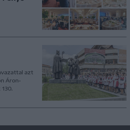
vazattal azt
on Áron-
 130.