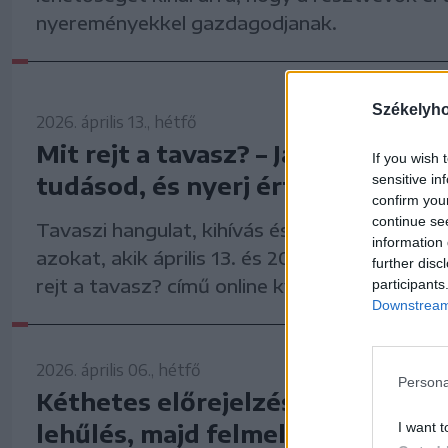
nyereményekkel gazdagodjanak.
Székelyh
2026. április 13., hétfő
Mit rejt a tavasz? – Játssz, teszte
If you wish 
tudásod, és nyerj értékes ajánd
sensitive in
confirm you
continue se
Tavaszi hangulat, kihívás és értékes nyerem
information 
azokat, akik április 13. és 20. között részt v
further disc
rejt a tavasz? című online kvízjátékunkban.
participants
Downstream 
2026. április 06., hétfő
Persona
Kéthetes előrejelzés Székelyföld
lehűlés, majd felmelegedés
I want t