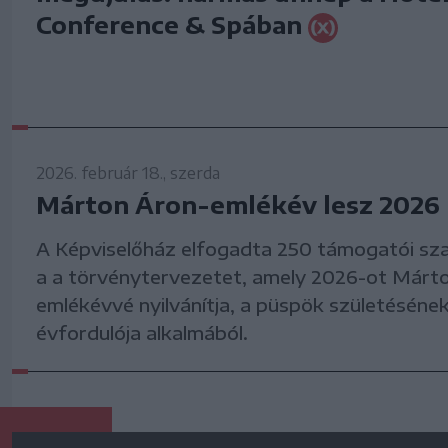
Conference & Spában
2026. február 18., szerda
Márton Áron-emlékév lesz 2026
A Képviselőház elfogadta 250 támogatói sza
a a törvénytervezetet, amely 2026-ot Márt
emlékévvé nyilvánítja, a püspök születésének
évfordulója alkalmából.