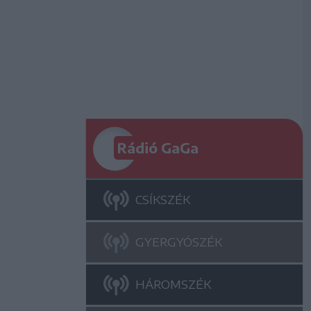
Rádió GaGa
CSÍKSZÉK
GYERGYÓSZÉK
HÁROMSZÉK