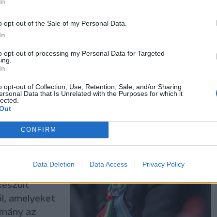
In
 számíthatunk
o opt-out of the Sale of my Personal Data.
 ki a
In
rejelzéséből.
to opt-out of processing my Personal Data for Targeted
rkezik a
ing.
In
o opt-out of Collection, Use, Retention, Sale, and/or Sharing
ersonal Data that Is Unrelated with the Purposes for which it
lected.
Out
délyi
CONFIRM
ek
Data Deletion
Data Access
Privacy Policy
készült
l, amelyeket
rmány az