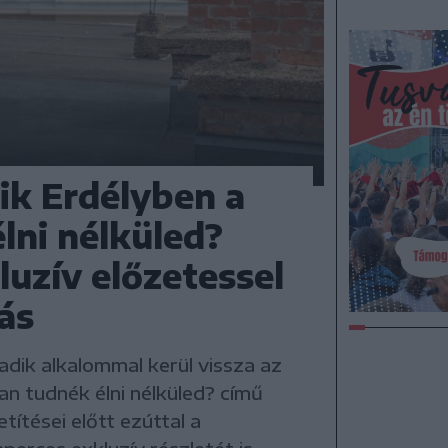
ik Erdélyben a
lni nélküled?
luzív előzetessel
tás
ik alkalommal kerül vissza az
n tudnék élni nélküled? című
títései előtt ezúttal a