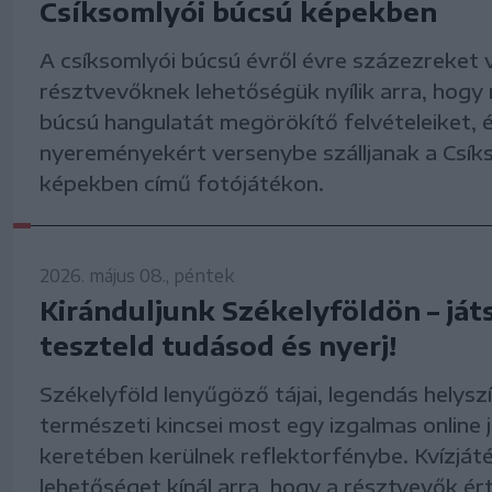
Csíksomlyói búcsú képekben
A csíksomlyói búcsú évről évre százezreket 
résztvevőknek lehetőségük nyílik arra, hog
búcsú hangulatát megörökítő felvételeiket, 
nyereményekért versenybe szálljanak a Csík
képekben című fotójátékon.
2026. május 08., péntek
Kiránduljunk Székelyföldön – ját
teszteld tudásod és nyerj!
Székelyföld lenyűgöző tájai, legendás helyszí
természeti kincsei most egy izgalmas online 
keretében kerülnek reflektorfénybe. Kvízját
lehetőséget kínál arra, hogy a résztvevők ér