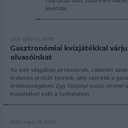
folytatás első, több mint három
levetítik.
2026. július 13., hétfő
Gasztronómiai kvízjátékkal várj
olvasóinkat
Az ízek világában jártasoknak, valamint azok
érdemes próbát tenniük, akik szeretik a gas
érdekességeket:
Egy falatnyi tudás
címmel új
kvízjátékot indít a Székelyhon.
2026. május 18., hétfő