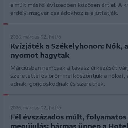
elmúlt másfél évtizedben közösen ért el. A k
erdélyi magyar családokhoz is eljuttatják.
2026. március 02., hétfő
Kvízjáték a Székelyhonon: Nők, 
nyomot hagytak
Márciusban nemcsak a tavasz érkezését vár
szeretettel és örömmel köszöntjük a nőket, a
adnak, gondoskodnak és szeretnek.
2026. március 02., hétfő
Fél évszázados múlt, folyamatos
megújulás: hármas ünnep a Hote