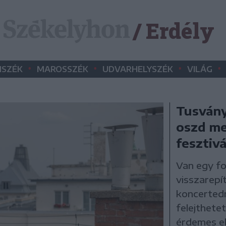
/ Erdély
•
•
•
•
SZÉK
MAROSSZÉK
UDVARHELYSZÉK
VILÁG
Tusvány
oszd me
fesztiv
Van egy fo
visszarepí
koncertedr
felejthete
érdemes el