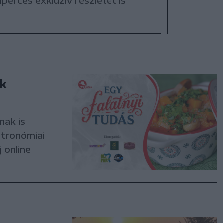
perces exkluzív részletét is
uk
nak is
ztronómiai
 online