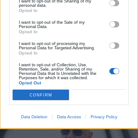
I want to opt-out of the Sharing of my
personal data.
Opted In
I want to opt-out of the Sale of my
Personal Data.
Opted In
I want to opt-out of processing my
Personal Data for Targeted Advertising.
Opted In
I want to opt-out of Collection, Use,
2026. augusztus 09., vasárnap
Retention, Sale, and/or Sharing of my
Personal Data that Is Unrelated with the
Három férfit vettek őrizetbe a
Purposes for which it was collected.
Opted Out
megtámadott mentőautó ügyében
CONFIRM
Data Deletion
Data Access
Privacy Policy