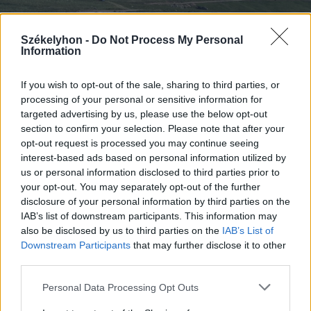
Székelyhon -
Do Not Process My Personal
Information
If you wish to opt-out of the sale, sharing to third parties, or
processing of your personal or sensitive information for
2026. augusztus 09., vasárnap
targeted advertising by us, please use the below opt-out
A Transalpinát is lepipálja a nagy
section to confirm your selection. Please note that after your
háború idején épült Strategica
opt-out request is processed you may continue seeing
interest-based ads based on personal information utilized by
us or personal information disclosed to third parties prior to
your opt-out. You may separately opt-out of the further
disclosure of your personal information by third parties on the
IAB’s list of downstream participants. This information may
also be disclosed by us to third parties on the
IAB’s List of
Downstream Participants
that may further disclose it to other
third parties.
Personal Data Processing Opt Outs