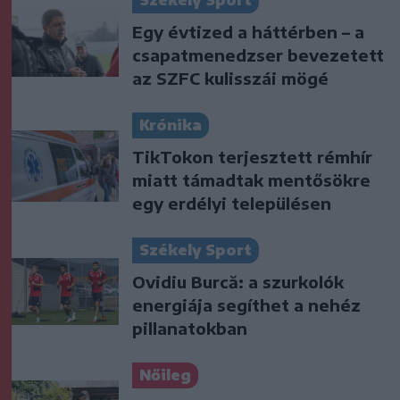
Székely Sport
Egy évtized a háttérben – a
csapatmenedzser bevezetett
az SZFC kulisszái mögé
Krónika
TikTokon terjesztett rémhír
miatt támadtak mentősökre
egy erdélyi településen
Székely Sport
Ovidiu Burcă: a szurkolók
energiája segíthet a nehéz
pillanatokban
Nőileg