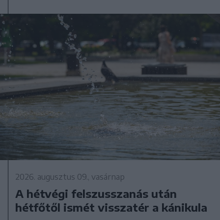
2026. augusztus 09., vasárnap
A hétvégi felszusszanás után
hétfőtől ismét visszatér a kánikula