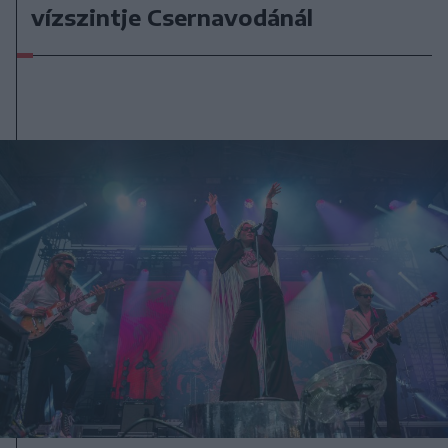
vízszintje Csernavodánál