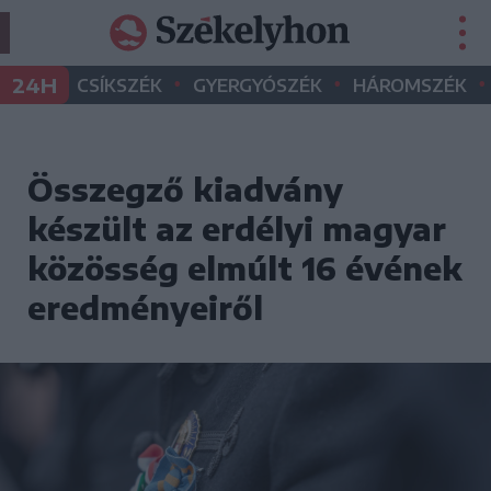
•
•
•
24H
CSÍKSZÉK
GYERGYÓSZÉK
HÁROMSZÉK
Összegző kiadvány
készült az erdélyi magyar
közösség elmúlt 16 évének
eredményeiről