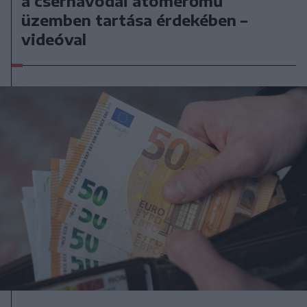
a csernavodai atomerőmű
üzemben tartása érdekében –
videóval