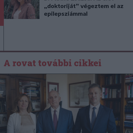
„doktoriját” végeztem el az
epilepsziámmal
A rovat további cikkei