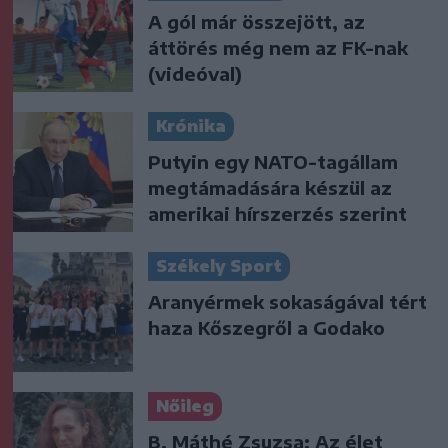
A gól már összejött, az
áttörés még nem az FK-nak
(videóval)
Krónika
Putyin egy NATO-tagállam
megtámadására készül az
amerikai hírszerzés szerint
Székely Sport
Aranyérmek sokaságával tért
haza Kőszegről a Godako
Nőileg
B. Máthé Zsuzsa: Az élet