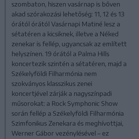
szombaton, hiszen vasárnap is bőven
akad szórakozási lehetőség: 11, 12 és 13
órától órától Vasárnapi Matiné lesz a
sétatéren a kicsiknek, illetve a Néked
zenekar is fellép, ugyancsak az említett
helyszínen. 19 órától a Palma Hills
koncertezik szintén a sétatéren, majd a
Székelyföldi Filharmónia nem
szokványos klasszikus zenei
koncertjével zárják a nagyszínpadi
műsorokat: a Rock Symphonic Show
során fellép a Székelyföldi Filharmónia
Szimfonikus Zenekara és meghívottjai,
Werner Gábor vezénylésével – ez