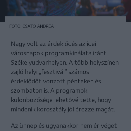
FOTÓ: CSATÓ ANDREA
Nagy volt az érdeklődés az idei
városnapok programkínálata iránt
Székelyudvarhelyen. A több helyszínen
zajló helyi „fesztivál” számos
érdeklődőt vonzott pénteken és
szombaton is. A programok
különbözősége lehetővé tette, hogy
mindenik korosztály jól érezze magát.
Az ünneplés ugyanakkor nem ér véget