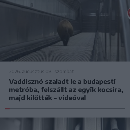
2026. augusztus 08., szombat
Vaddisznó szaladt le a budapesti
metróba, felszállt az egyik kocsira,
majd kilőtték – videóval