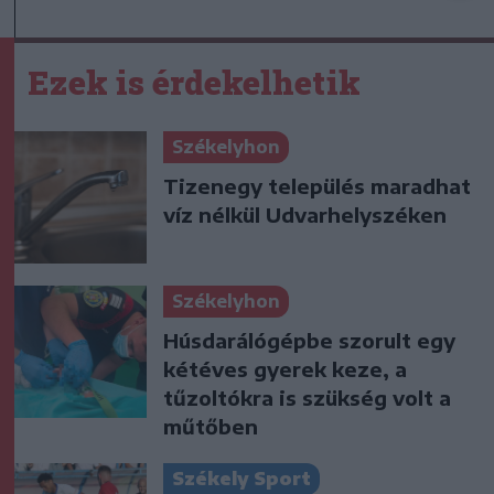
Ezek is érdekelhetik
Székelyhon
Tizenegy település maradhat
víz nélkül Udvarhelyszéken
Székelyhon
Húsdarálógépbe szorult egy
kétéves gyerek keze, a
tűzoltókra is szükség volt a
műtőben
Székely Sport