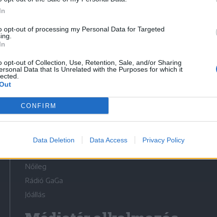
In
to opt-out of processing my Personal Data for Targeted
ing.
In
Médiatér
o opt-out of Collection, Use, Retention, Sale, and/or Sharing
ersonal Data that Is Unrelated with the Purposes for which it
lected.
Székely Sport
Out
Liget
CONFIRM
Krónika
Bihari Napló
Erdélyi Napló
Data Deletion
Data Access
Privacy Policy
Főtér
Nőileg
Rádió GaGa
Jóállás