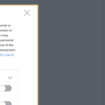
sonal or
ection to
ou may
 personal
out of the
 downstream
B’s List of