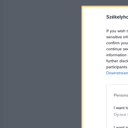
Székelyh
If you wish 
sensitive in
confirm you
continue se
information 
further disc
participants
Downstream 
Persona
I want t
Opted 
I want t