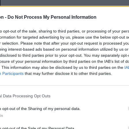
E-mail-cím
on -
Do Not Process My Personal Information
to opt-out of the sale, sharing to third parties, or processing of your per
Jelszó
formation for targeted advertising by us, please use the below opt-out s
r selection. Please note that after your opt-out request is processed y
eing interest-based ads based on personal information utilized by us or
disclosed to third parties prior to your opt-out. You may separately opt-
Elfelejtette a jelszavát?
losure of your personal information by third parties on the IAB’s list of
. This information may also be disclosed by us to third parties on the
IA
Participants
that may further disclose it to other third parties.
BEJELENTKEZÉS
Regisztráció
l Data Processing Opt Outs
o opt-out of the Sharing of my personal data.
In
o opt-out of the Sale of my Personal Data.