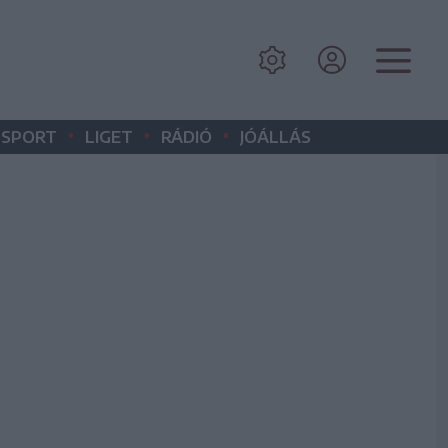
•
•
•
SPORT
LIGET
RÁDIÓ
JÓÁLLÁS