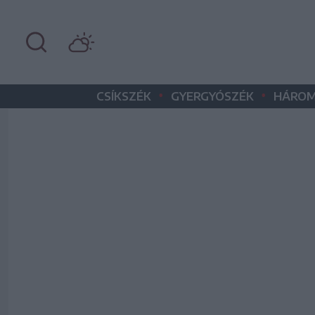
•
•
CSÍKSZÉK
GYERGYÓSZÉK
HÁROM