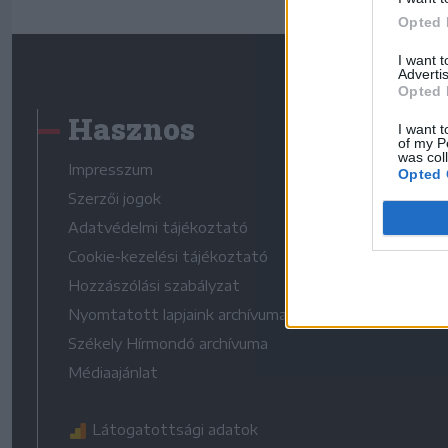
Opted 
I want 
Advertis
Opted 
Hasznos
I want t
of my P
was col
Impresszum
Opted 
Szerzői jogok
Adatvédelmi tájékoztató
Cookie-kezelési tájékoztató
Hozzászólási szabályzat
Nyomtatott lapjaink archívuma
Székely Hírmondó archívuma
Médiaajánlat
Látogatottsági adatok