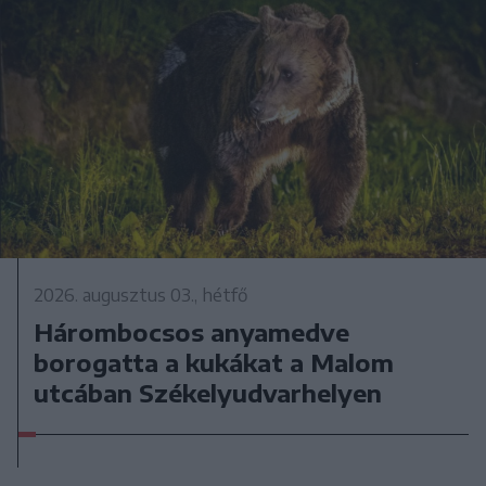
2026. augusztus 03., hétfő
Hárombocsos anyamedve
borogatta a kukákat a Malom
utcában Székelyudvarhelyen