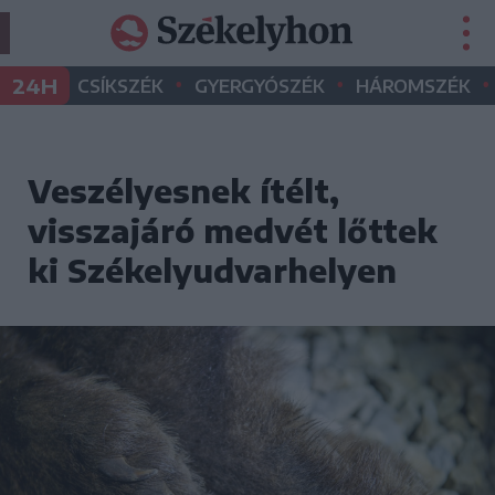
•
•
•
24H
CSÍKSZÉK
GYERGYÓSZÉK
HÁROMSZÉK
Veszélyesnek ítélt,
visszajáró medvét lőttek
ki Székelyudvarhelyen