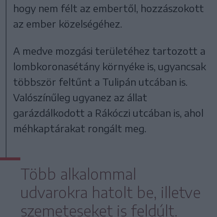
hogy nem félt az embertől, hozzászokott
az ember közelségéhez.
A medve mozgási területéhez tartozott a
lombkoronasétány környéke is, ugyancsak
többször feltűnt a Tulipán utcában is.
Valószínűleg ugyanez az állat
garázdálkodott a Rákóczi utcában is, ahol
méhkaptárakat rongált meg.
Több alkalommal
udvarokra hatolt be, illetve
szemeteseket is feldúlt.