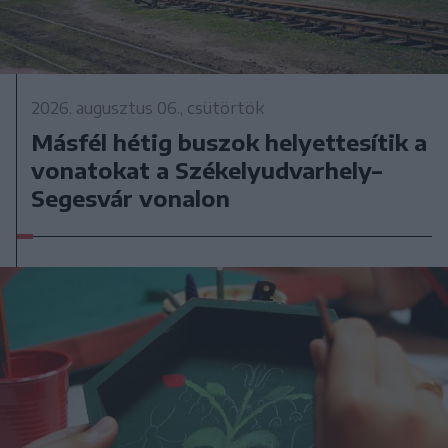
2026. augusztus 06., csütörtök
Másfél hétig buszok helyettesítik a
vonatokat a Székelyudvarhely–
Segesvár vonalon