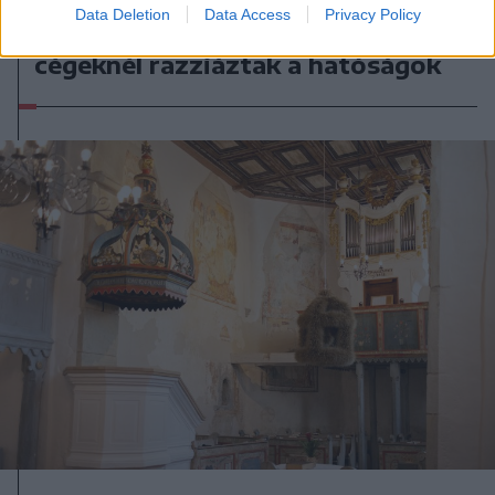
Data Deletion
Data Access
Privacy Policy
Székelykeresztúri üzleteknél és
cégeknél razziáztak a hatóságok