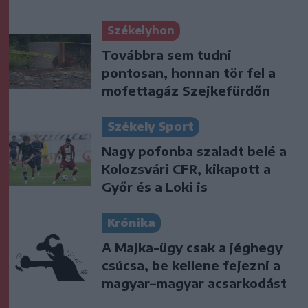
Székelyhon
Továbbra sem tudni
pontosan, honnan tör fel a
mofettagáz Szejkefürdőn
Székely Sport
Nagy pofonba szaladt belé a
Kolozsvári CFR, kikapott a
Győr és a Loki is
Krónika
A Majka-ügy csak a jéghegy
csúcsa, be kellene fejezni a
magyar–magyar acsarkodást