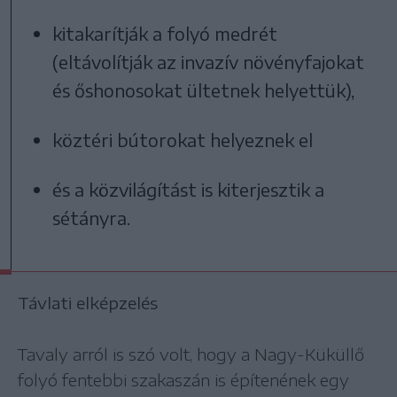
kitakarítják a folyó medrét
(eltávolítják az invazív növényfajokat
és őshonosokat ültetnek helyettük),
köztéri bútorokat helyeznek el
és a közvilágítást is kiterjesztik a
sétányra.
Távlati elképzelés
Tavaly arról is szó volt, hogy a Nagy-Küküllő
folyó fentebbi szakaszán is építenének egy