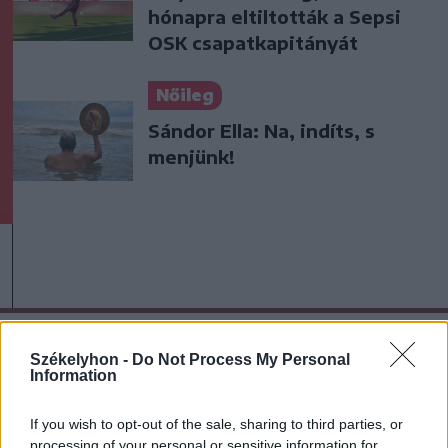
hónapra eltiltották a Sepsi
OSK csapatkapitányát
Nőileg
Sándor Ella: Na, indíts, s
menjünk!
A rovat további cikkei
Székelyhon -
Do Not Process My Personal
Information
If you wish to opt-out of the sale, sharing to third parties, or
processing of your personal or sensitive information for