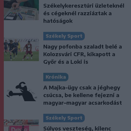
Székelykeresztúri üzleteknél
és cégeknél razziáztak a
hatóságok
Székely Sport
Nagy pofonba szaladt belé a
Kolozsvári CFR, kikapott a
Győr és a Loki is
Krónika
A Majka-ügy csak a jéghegy
csúcsa, be kellene fejezni a
magyar–magyar acsarkodást
Székely Sport
Súlyos veszteség, kilenc