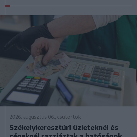
2026. augusztus 06., csütörtök
Székelykeresztúri üzleteknél és
cégeknél razziáztak a hatóságok