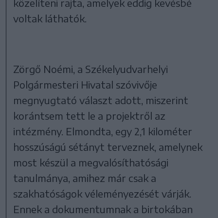
közelíteni rajta, amelyek eddig kevésbé
voltak láthatók.
Zörgő Noémi, a Székelyudvarhelyi
Polgármesteri Hivatal szóvivője
megnyugtató választ adott, miszerint
korántsem tett le a projektről az
intézmény. Elmondta, egy 2,1 kilométer
hosszúságú sétányt terveznek, amelynek
most készül a megvalósíthatósági
tanulmánya, amihez már csak a
szakhatóságok véleményezését várják.
Ennek a dokumentumnak a birtokában