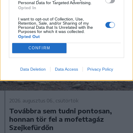
Personal Data for Targeted Advertising.
Opted In
I want to opt-out of Collection, Use,
Retention, Sale, and/or Sharing of my
Personal Data that Is Unrelated with the
Purposes for which it was collected.
Opted Out
CONFIRM
Data Deletion
Data Access
Privacy Policy
2026. augusztus 06., csütörtök
Továbbra sem tudni pontosan,
honnan tör fel a mofettagáz
Szejkefürdőn