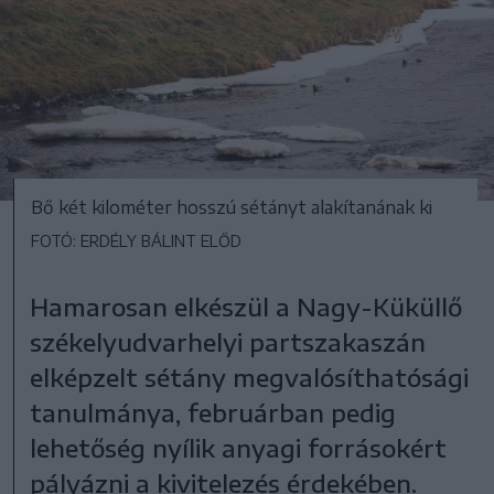
Bő két kilométer hosszú sétányt alakítanának ki
FOTÓ: ERDÉLY BÁLINT ELŐD
Hamarosan elkészül a Nagy-Küküllő
székelyudvarhelyi partszakaszán
elképzelt sétány megvalósíthatósági
tanulmánya, februárban pedig
lehetőség nyílik anyagi forrásokért
pályázni a kivitelezés érdekében.