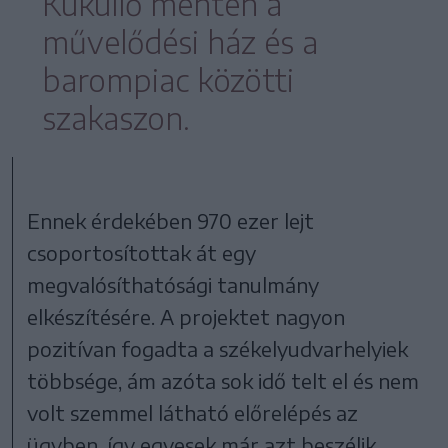
Küküllő mentén a
művelődési ház és a
barompiac közötti
szakaszon.
Ennek érdekében 970 ezer lejt
csoportosítottak át egy
megvalósíthatósági tanulmány
elkészítésére. A projektet nagyon
pozitívan fogadta a székelyudvarhelyiek
többsége, ám azóta sok idő telt el és nem
volt szemmel látható előrelépés az
ügyben, így egyesek már azt beszélik,