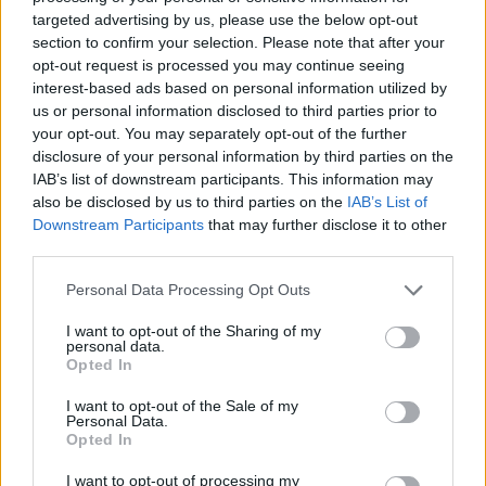
targeted advertising by us, please use the below opt-out
section to confirm your selection. Please note that after your
opt-out request is processed you may continue seeing
interest-based ads based on personal information utilized by
us or personal information disclosed to third parties prior to
your opt-out. You may separately opt-out of the further
disclosure of your personal information by third parties on the
IAB’s list of downstream participants. This information may
also be disclosed by us to third parties on the
IAB’s List of
Downstream Participants
that may further disclose it to other
third parties.
Personal Data Processing Opt Outs
2026. augusztus 07., péntek
Új aszfalton közlekedhetünk az
I want to opt-out of the Sharing of my
personal data.
ocfalvi eltérőnél is
Opted In
I want to opt-out of the Sale of my
Personal Data.
Opted In
I want to opt-out of processing my