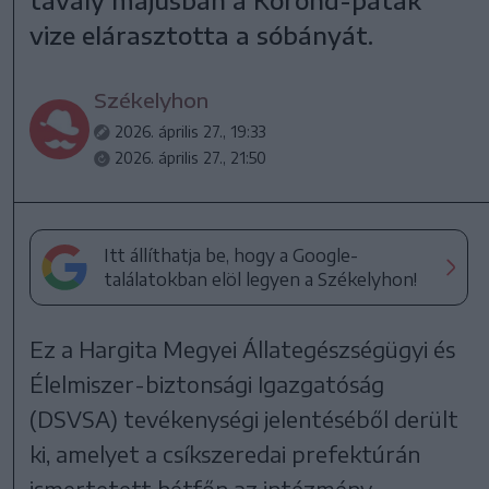
vize elárasztotta a sóbányát.
Székelyhon
2026. április 27., 19:33
2026. április 27., 21:50
Itt állíthatja be, hogy a Google-
találatokban elöl legyen a Székelyhon!
Ez a Hargita Megyei Állategészségügyi és
Élelmiszer-biztonsági Igazgatóság
(DSVSA) tevékenységi jelentéséből derült
ki, amelyet a csíkszeredai prefektúrán
ismertetett hétfőn az intézmény