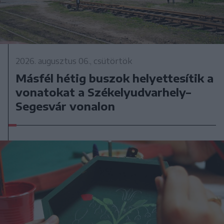
2026. augusztus 06., csütörtök
Másfél hétig buszok helyettesítik a
vonatokat a Székelyudvarhely–
Segesvár vonalon