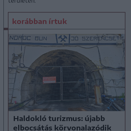
területén.
korábban írtuk
Haldokló turizmus: újabb
elbocsátás körvonalazódik