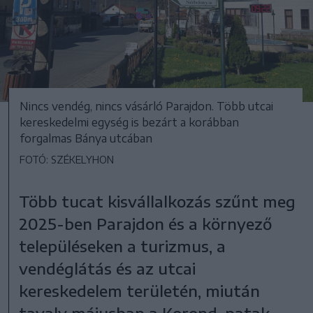
Nincs vendég, nincs vásárló Parajdon. Több utcai
kereskedelmi egység is bezárt a korábban
forgalmas Bánya utcában
FOTÓ: SZÉKELYHON
Több tucat kisvállalkozás szűnt meg
2025-ben Parajdon és a környező
településeken a turizmus, a
vendéglátás és az utcai
kereskedelem területén, miután
tavaly májusban a Korond-patak