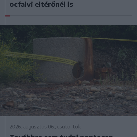
ocfalvi eltérőnél is
2026. augusztus 06., csütörtök
Továbbra sem tudni pontosan,