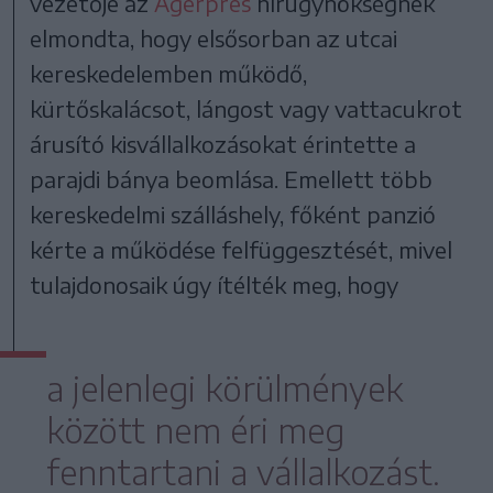
vezetője az
Agerpres
hírügynökségnek
elmondta, hogy elsősorban az utcai
kereskedelemben működő,
kürtőskalácsot, lángost vagy vattacukrot
árusító kisvállalkozásokat érintette a
parajdi bánya beomlása. Emellett több
kereskedelmi szálláshely, főként panzió
kérte a működése felfüggesztését, mivel
tulajdonosaik úgy ítélték meg, hogy
a jelenlegi körülmények
között nem éri meg
fenntartani a vállalkozást.