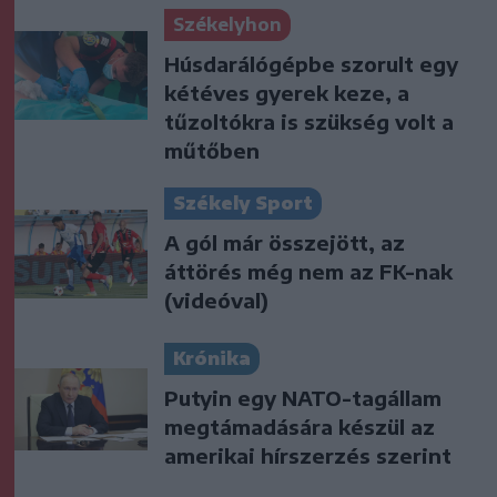
Székelyhon
Húsdarálógépbe szorult egy
kétéves gyerek keze, a
tűzoltókra is szükség volt a
műtőben
Székely Sport
A gól már összejött, az
áttörés még nem az FK-nak
(videóval)
Krónika
Putyin egy NATO-tagállam
megtámadására készül az
amerikai hírszerzés szerint