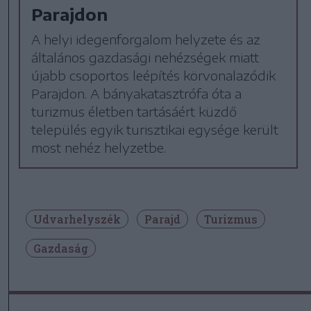
Parajdon
A helyi idegenforgalom helyzete és az
általános gazdasági nehézségek miatt
újabb csoportos leépítés körvonalazódik
Parajdon. A bányakatasztrófa óta a
turizmus életben tartásáért küzdő
település egyik turisztikai egysége került
most nehéz helyzetbe.
Udvarhelyszék
Parajd
Turizmus
Gazdaság