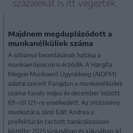
százalékát is itt végezték.
Majdnem megduplázódott a
munkanélküliek száma
A sóbánya beomlásának hatása a
munkaerőpiacon is érződik. A Hargita
Megyei Munkaerő Ügynökség (AJOFM)
adatai szerint Parajdon a munkanélküliek
száma tavaly május és december között
69-ről 121-re emelkedett. Az intézmény
munkatára, Jánó Edit Andrea a
prefektúrán tartott tanácskozáson
közölte: 2025 júniusában és júliusában 41