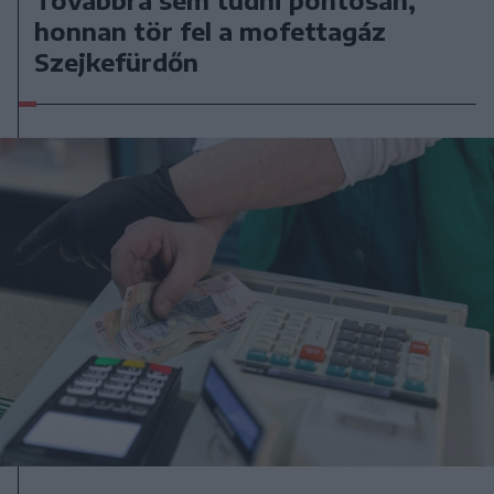
honnan tör fel a mofettagáz
Szejkefürdőn