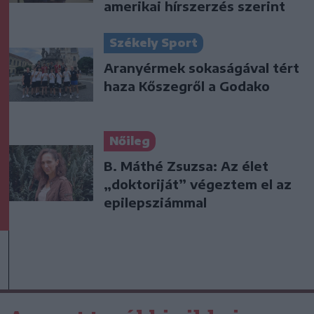
amerikai hírszerzés szerint
Székely Sport
Aranyérmek sokaságával tért
haza Kőszegről a Godako
Nőileg
B. Máthé Zsuzsa: Az élet
„doktoriját” végeztem el az
epilepsziámmal