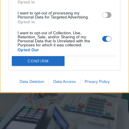
Opted In
2026. augusztus 06., csütörtök
Továbbra sem tudni pontosan,
I want to opt-out of processing my
Personal Data for Targeted Advertising.
honnan tör fel a mofettagáz
Opted In
Szejkefürdőn
I want to opt-out of Collection, Use,
Retention, Sale, and/or Sharing of my
Personal Data that Is Unrelated with the
Purposes for which it was collected.
Opted Out
CONFIRM
Data Deletion
Data Access
Privacy Policy