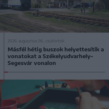
2026. augusztus 06., csütörtök
Másfél hétig buszok helyettesítik a
vonatokat a Székelyudvarhely–
Segesvár vonalon