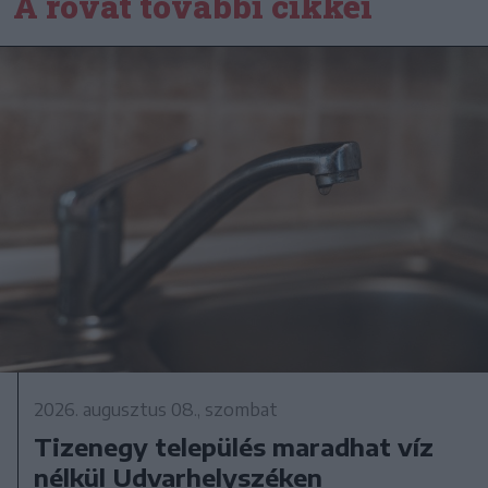
A rovat további cikkei
2026. augusztus 08., szombat
Tizenegy település maradhat víz
nélkül Udvarhelyszéken