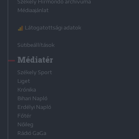
Székely Hírmondó archívuma
Médiaajánlat
Látogatottsági adatok
Sütibeállítások
Médiatér
Székely Sport
Liget
Krónika
Bihari Napló
Erdélyi Napló
Főtér
Nőileg
Rádió GaGa