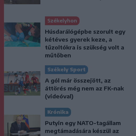
Székelyhon
Húsdarálógépbe szorult egy
kétéves gyerek keze, a
tűzoltókra is szükség volt a
műtőben
Székely Sport
A gól már összejött, az
áttörés még nem az FK-nak
(videóval)
Krónika
Putyin egy NATO-tagállam
megtámadására készül az