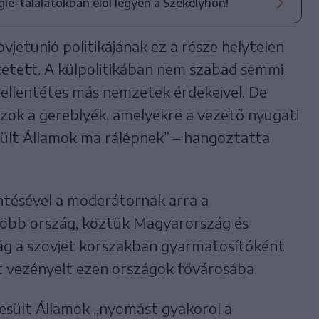
ogle-találatokban elöl legyen a Székelyhon!
vjetunió politikájának ez a része helytelen
ezetett. A külpolitikában nem szabad semmi
 ellentétes más nemzetek érdekeivel. De
azok a gereblyék, amelyekre a vezető nyugati
sült Államok ma rálépnek” – hangoztatta
entésével a moderátornak arra a
több ország, köztük Magyarország és
ág a szovjet korszakban gyarmatosítóként
t vezényelt ezen országok fővárosába.
esült Államok „nyomást gyakorol a