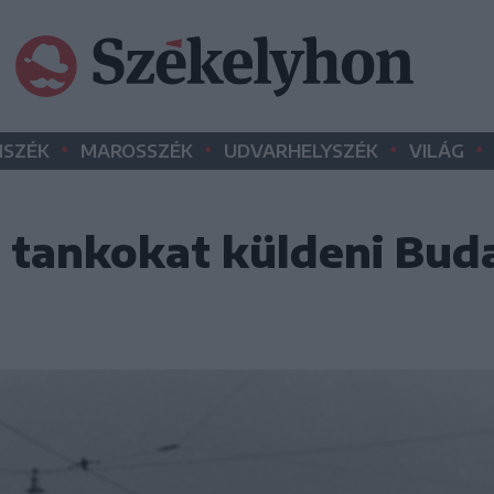
•
•
•
•
SZÉK
MAROSSZÉK
UDVARHELYSZÉK
VILÁG
t tankokat küldeni Bud