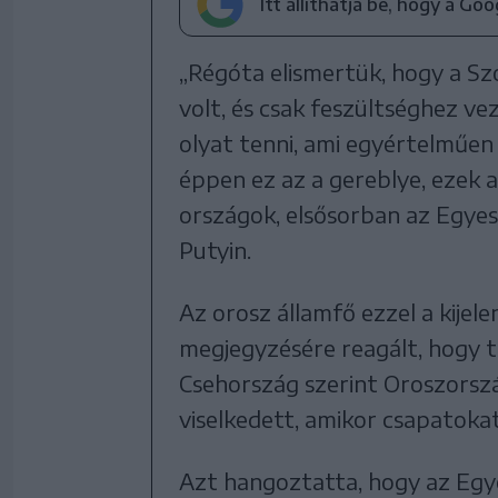
Itt állíthatja be, hogy a Go
„Régóta elismertük, hogy a Szo
volt, és csak feszültséghez v
olyat tenni, ami egyértelműen
éppen ez az a gereblye, ezek 
országok, elsősorban az Egye
Putyin.
Az orosz államfő ezzel a kijel
megjegyzésére reagált, hogy 
Csehország szerint Oroszorsz
viselkedett, amikor csapatoka
Azt hangoztatta, hogy az Egy