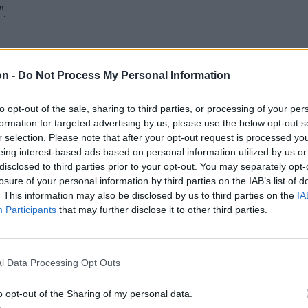
.
 csak érdekeik vannak.
on -
Do Not Process My Personal Information
atása” – hangoztatta Putyin.
to opt-out of the sale, sharing to third parties, or processing of your per
formation for targeted advertising by us, please use the below opt-out s
mények oroszországi értékelése idén
r selection. Please note that after your opt-out request is processed y
eing interest-based ads based on personal information utilized by us or
yelem középpontjába került a 11. osztály
disclosed to third parties prior to your opt-out. You may separately opt-
iatt, amelyben egy tematikus blokkban, a
losure of your personal information by third parties on the IAB’s list of
. This information may also be disclosed by us to third parties on the
IA
zobor fejét ábrázoló fotó alatt a következő
Participants
that may further disclose it to other third parties.
radikálisok, akik között nem kevesen voltak
egyveres alakulatainak egykori harcosai
l Data Processing Opt Outs
ak a szovjet emlékművek és szimbólumok
 Magyar Dolgozók Pártja képviselői, a
o opt-out of the Sharing of my personal data.