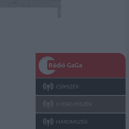
Rádió GaGa
CSÍKSZÉK
GYERGYÓSZÉK
HÁROMSZÉK