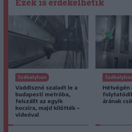
Ezek is érdekelhetik
Székelyhon
Székelyho
Vaddisznó szaladt le a
Hétvégén 
budapesti metróba,
folytatódi
felszállt az egyik
árának cs
kocsira, majd kilőtték –
videóval