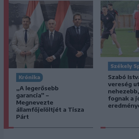
Székely S
Szabó Istv
Krónika
vereség u
„A legerősebb
nehezebb,
garancia” –
fognak a j
Megnevezte
eredmény
államfőjelöltjét a Tisza
Párt