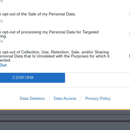
In
ik nagy számban történt meggyilkolásával is
 különlegesen védett létesítményeket őrző
o opt-out of the Sale of my Personal Data.
ás áldozatai lettek.”
In
to opt-out of processing my Personal Data for Targeted
ing.
In
em
o opt-out of Collection, Use, Retention, Sale, and/or Sharing
ersonal Data that Is Unrelated with the Purposes for which it
lected.
Out
CONFIRM
Data Deletion
Data Access
Privacy Policy