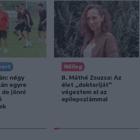
port
Nőileg
án: négy
B. Máthé Zsuzsa: Az
tán egyre
élet „doktoriját”
 de jönni
végeztem el az
ó
epilepsziámmal
ek