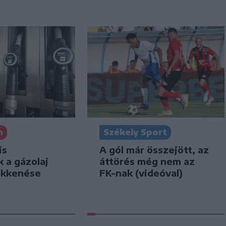
n
Székely Sport
is
A gól már összejött, az
k a gázolaj
áttörés még nem az
ökkenése
FK-nak (videóval)