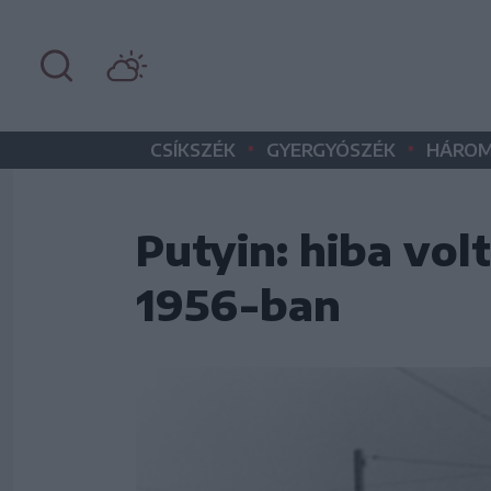
•
•
CSÍKSZÉK
GYERGYÓSZÉK
HÁROM
Putyin: hiba vol
1956-ban