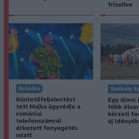
frissítve
Krónika
Székely S
Büntetőfeljelentést
Egy újonc 
tett Majka ügyvédje a
több átsor
romániai
körzeti fo
telefonszámról
új idényé
érkezett fenyegetés
miatt