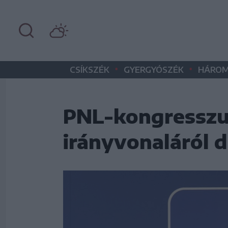
•
•
CSÍKSZÉK
GYERGYÓSZÉK
HÁROM
PNL-kongresszus
irányvonaláról 