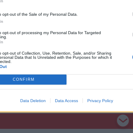
In
o opt-out of the Sale of my Personal Data.
In
árnapi kongresszus egyben arról is dönthet,
eihez és a romániai demokratikus jobboldal
to opt-out of processing my Personal Data for Targeted
ing.
In
o opt-out of Collection, Use, Retention, Sale, and/or Sharing
ersonal Data that Is Unrelated with the Purposes for which it
lected.
Out
CONFIRM
Data Deletion
Data Access
Privacy Policy