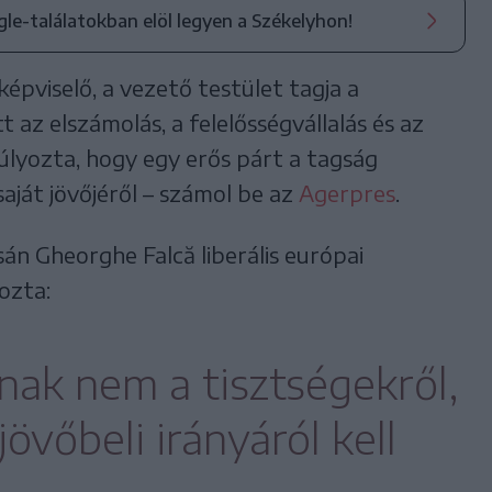
ogle-találatokban elöl legyen a Székelyhon!
épviselő, a vezető testület tagja a
 az elszámolás, a felelősségvállalás és az
gsúlyozta, hogy egy erős párt a tagság
ját jövőjéről – számol be az
Agerpres
.
án Gheorghe Falcă liberális európai
ozta:
nak nem a tisztségekről,
övőbeli irányáról kell