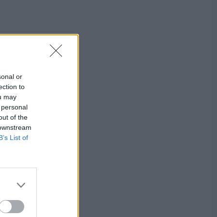
sonal or
ection to
ou may
 personal
out of the
 downstream
B’s List of