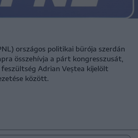
PNL) országos politikai bürója szerdán
pra összehívja a párt kongresszusát,
eszültség Adrian Veștea kijelölt
ezetése között.