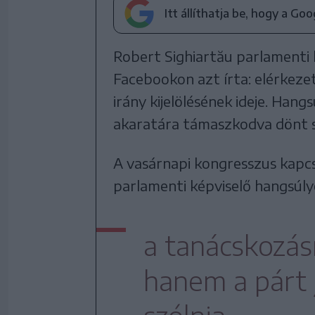
Itt állíthatja be, hogy a Go
Robert Sighiartău parlamenti k
Facebookon azt írta: elérkezett
irány kijelölésének ideje. Han
akaratára támaszkodva dönt sa
A vasárnapi kongresszus kapcs
parlamenti képviselő hangsúly
a tanácskozás
hanem a párt j