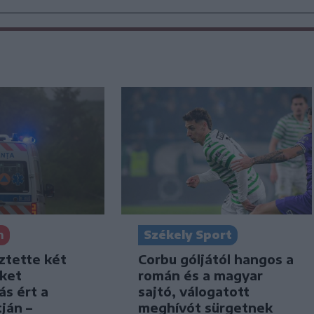
Székely Sport
n
Corbu góljától hangos a
ztette két
román és a magyar
iket
sajtó, válogatott
ás ért a
meghívót sürgetnek
ján –