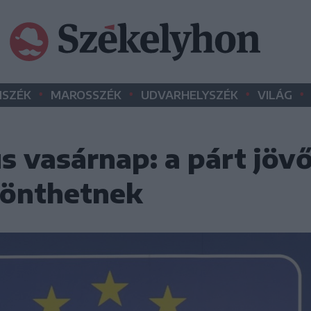
•
•
•
•
SZÉK
MAROSSZÉK
UDVARHELYSZÉK
VILÁG
 vasárnap: a párt jövő
dönthetnek