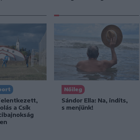
port
Nőileg
jelentkezett,
Sándor Ella: Na, indíts,
olás a Csík
s menjünk!
cibajnokság
ben