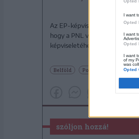
Opted 
I want t
Opted 
Az EP-képviselő szerint a vas
hogy a PNL visszatér-e gyöker
I want 
Advertis
Opted 
képviseletéhez.
I want t
of my P
was col
Belföld
Politika
Opted 
szóljon hozzá!