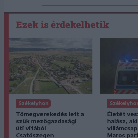
Ezek is érdekelhetik
Székelyhon
Székelyho
Tömegverekedés lett a
Életét ves
szűk mezőgazdasági
halász, ak
úti vitából
villámcsap
Csatószegen
Maros part