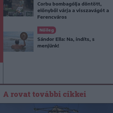
Corbu bombagólja döntött,
előnyből várja a visszavágót a
Ferencváros
Nőileg
Sándor Ella: Na, indíts, s
menjünk!
A rovat további cikkei