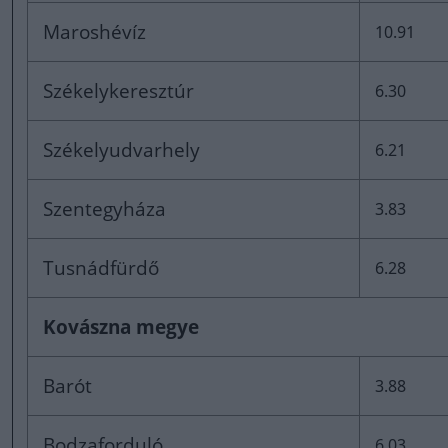
Maroshévíz
10.91
Székelykeresztúr
6.30
Székelyudvarhely
6.21
Szentegyháza
3.83
Tusnádfürdő
6.28
Kovászna megye
Barót
3.88
Bodzaforduló
6.03