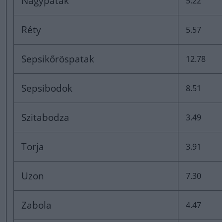
Nagypatak
5.22
Réty
5.57
Sepsikőröspatak
12.78
Sepsibodok
8.51
Szitabodza
3.49
Torja
3.91
Uzon
7.30
Zabola
4.47