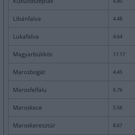
Küküllőszéplak
4.80
Libánfalva
4.48
Lukafalva
4.64
Magyarbükkös
17.17
Marosbogát
4.45
Marosfelfalu
6.76
Maroskece
5.56
Maroskeresztúr
8.67