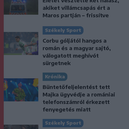
Életét vesztette két halász,
akiket villámcsapás ért a
Maros partján – frissítve
Székely Sport
Corbu góljától hangos a
román és a magyar sajtó,
válogatott meghívót
sürgetnek
Krónika
Büntetőfeljelentést tett
Majka ügyvédje a romániai
telefonszámról érkezett
fenyegetés miatt
Székely Sport