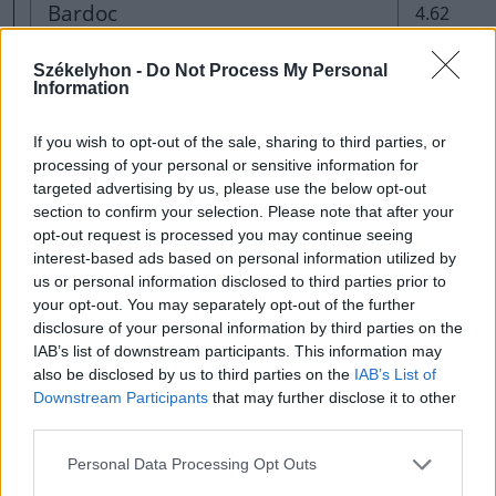
Bardoc
4.62
Székelyhon -
Do Not Process My Personal
Bereck
5.81
Information
Bölön
7.27
If you wish to opt-out of the sale, sharing to third parties, or
processing of your personal or sensitive information for
targeted advertising by us, please use the below opt-out
Csernáton
3.94
section to confirm your selection. Please note that after your
opt-out request is processed you may continue seeing
interest-based ads based on personal information utilized by
Dobolló
7.52
us or personal information disclosed to third parties prior to
your opt-out. You may separately opt-out of the further
disclosure of your personal information by third parties on the
Esztelnek
4.42
IAB’s list of downstream participants. This information may
also be disclosed by us to third parties on the
IAB’s List of
Downstream Participants
that may further disclose it to other
Gidófalva
3.36
third parties.
Personal Data Processing Opt Outs
Illyefalva
10.14