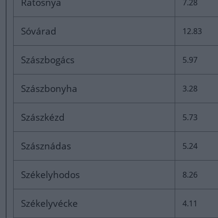
Ratosnya
7.28
Sóvárad
12.83
Szászbogács
5.97
Szászbonyha
3.28
Szászkézd
5.73
Szásznádas
5.24
Székelyhodos
8.26
Székelyvécke
4.11