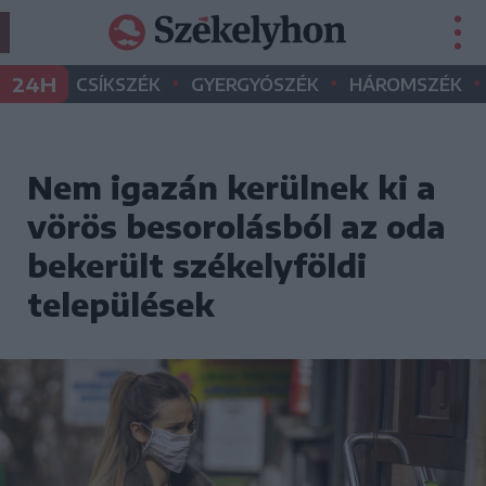
•
•
•
24H
CSÍKSZÉK
GYERGYÓSZÉK
HÁROMSZÉK
Nem igazán kerülnek ki a
vörös besorolásból az oda
bekerült székelyföldi
települések