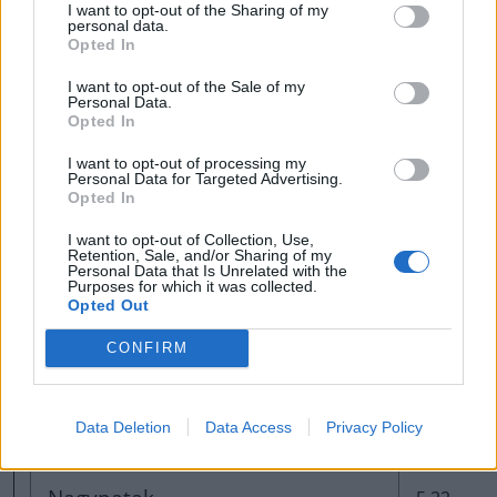
I want to opt-out of the Sharing of my
personal data.
Kézdialmás
6.31
Opted In
I want to opt-out of the Sale of my
Kézdiszentkereszt
Personal Data.
4.07
Opted In
I want to opt-out of processing my
Kökös
3.32
Personal Data for Targeted Advertising.
Opted In
Komandó
5.23
I want to opt-out of Collection, Use,
Retention, Sale, and/or Sharing of my
Personal Data that Is Unrelated with the
Purposes for which it was collected.
Lemhény
5.98
Opted Out
CONFIRM
Málnás
5.91
Data Deletion
Data Access
Privacy Policy
Mikóújfalu
6.75