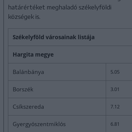
határértéket meghaladó székelyföldi
községek is.
Székelyföld városainak listája
Hargita megye
Balánbánya
5.05
Borszék
3.01
Csíkszereda
7.12
Gyergyószentmiklós
6.81