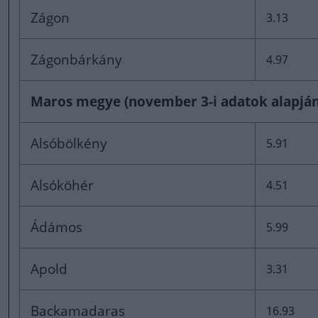
Zágon
3.13
Zágonbárkány
4.97
Maros megye (november 3-i adatok alapján
Alsóbölkény
5.91
Alsóköhér
4.51
Ádámos
5.99
Apold
3.31
Backamadaras
16.93