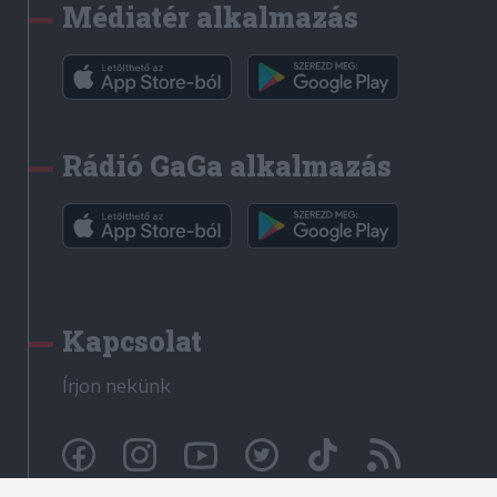
Médiatér alkalmazás
Rádió GaGa alkalmazás
Kapcsolat
Írjon nekünk