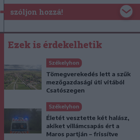
szóljon hozzá!
Ezek is érdekelhetik
Székelyhon
Tömegverekedés lett a szűk
mezőgazdasági úti vitából
Csatószegen
Székelyhon
Életét vesztette két halász,
akiket villámcsapás ért a
Maros partján – frissítve