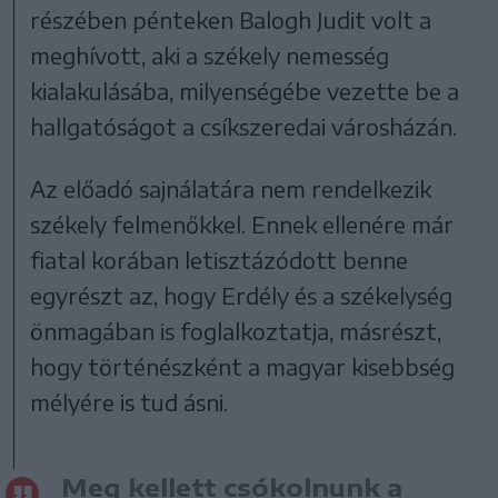
részében pénteken Balogh Judit volt a
meghívott, aki a székely nemesség
kialakulásába, milyenségébe vezette be a
hallgatóságot a csíkszeredai városházán.
Az előadó sajnálatára nem rendelkezik
székely felmenőkkel. Ennek ellenére már
fiatal korában letisztázódott benne
egyrészt az, hogy Erdély és a székelység
önmagában is foglalkoztatja, másrészt,
hogy történészként a magyar kisebbség
mélyére is tud ásni.
Meg kellett csókolnunk a