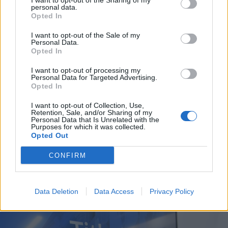
I want to opt-out of the Sharing of my
personal data.
Opted In
I want to opt-out of the Sale of my
Personal Data.
Opted In
I want to opt-out of processing my
Personal Data for Targeted Advertising.
Opted In
I want to opt-out of Collection, Use,
2026. augusztus 07., péntek
Retention, Sale, and/or Sharing of my
Personal Data that Is Unrelated with the
Purposes for which it was collected.
Hetek óta először csökkent az
Opted Out
üzemanyagok ára
CONFIRM
Data Deletion
Data Access
Privacy Policy