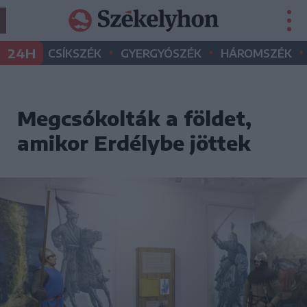
•
•
•
24H
CSÍKSZÉK
GYERGYÓSZÉK
HÁROMSZÉK
Megcsókolták a földet,
amikor Erdélybe jöttek