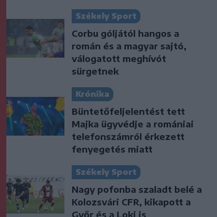
Székely Sport
Corbu góljától hangos a
román és a magyar sajtó,
válogatott meghívót
sürgetnek
Krónika
Büntetőfeljelentést tett
Majka ügyvédje a romániai
telefonszámról érkezett
fenyegetés miatt
Székely Sport
Nagy pofonba szaladt belé a
Kolozsvári CFR, kikapott a
Győr és a Loki is