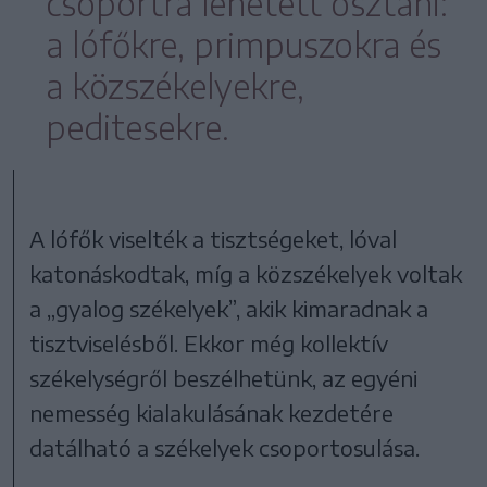
csoportra lehetett osztani:
a lófőkre, primpuszokra és
a közszékelyekre,
peditesekre.
A lófők viselték a tisztségeket, lóval
katonáskodtak, míg a közszékelyek voltak
a „gyalog székelyek”, akik kimaradnak a
tisztviselésből. Ekkor még kollektív
székelységről beszélhetünk, az egyéni
nemesség kialakulásának kezdetére
datálható a székelyek csoportosulása.