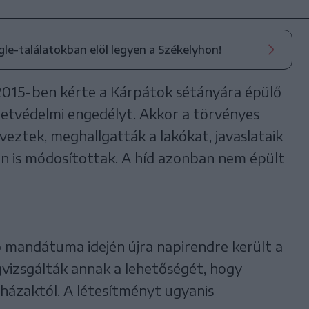
ogle-találatokban elöl legyen a Székelyhon!
2015-ben kérte a Kárpátok sétányára épülő
etvédelmi engedélyt. Akkor a törvényes
rveztek, meghallgatták a lakókat, javaslataik
ven is módosítottak. A híd azonban nem épült
 mandátuma idején újra napirendre került a
vizsgálták annak a lehetőségét, hogy
házaktól. A létesítményt ugyanis