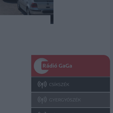
Rádió GaGa
CSÍKSZÉK
GYERGYÓSZÉK