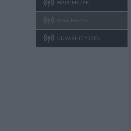
HÁROMSZÉK
MAROSSZÉK
UDVARHELYSZÉK