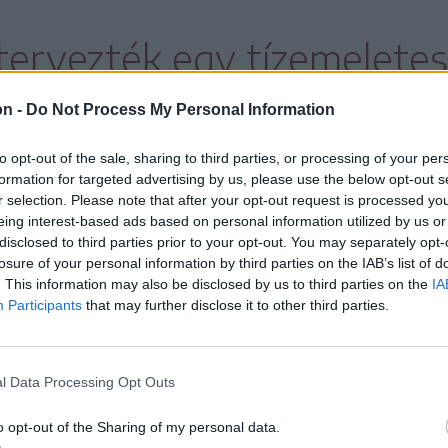
tervezték egy tízemeletes
on -
Do Not Process My Personal Information
to opt-out of the sale, sharing to third parties, or processing of your per
formation for targeted advertising by us, please use the below opt-out s
r selection. Please note that after your opt-out request is processed y
hetséges,
eing interest-based ads based on personal information utilized by us or
disclosed to third parties prior to your opt-out. You may separately opt-
gazgatóság nem engedélyezett más helyszínt,
losure of your personal information by third parties on the IAB’s list of
. This information may also be disclosed by us to third parties on the
IA
Participants
that may further disclose it to other third parties.
t területére építtethet hidat, nem teheti ezt
zentgyörgyön.
l Data Processing Opt Outs
ej
o opt-out of the Sharing of my personal data.