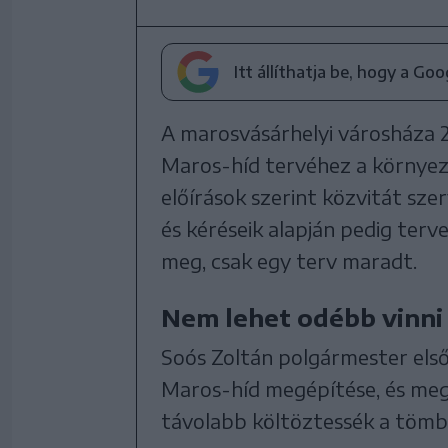
Itt állíthatja be, hogy a Go
A marosvásárhelyi városháza 
Maros-híd tervéhez a környez
előírások szerint közvitát sze
és kéréseik alapján pedig ter
meg, csak egy terv maradt.
Nem lehet odébb vinni
Soós Zoltán polgármester első
Maros-híd megépítése, és meg
távolabb költöztessék a tömb