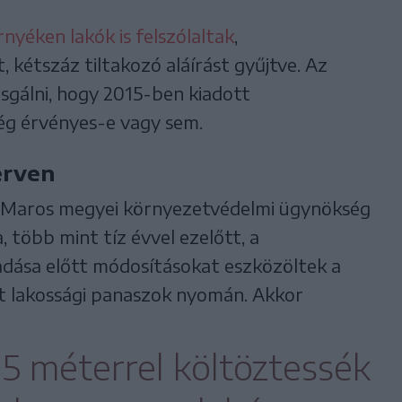
rnyéken lakók is felszólaltak
,
kétszáz tiltakozó aláírást gyűjtve. Az
zsgálni, hogy 2015-ben kiadott
ég érvényes-e vagy sem.
erven
a Maros megyei környezetvédelmi ügynökség
, több mint tíz évvel ezelőtt, a
adása előtt módosításokat eszközöltek a
tt lakossági panaszok nyomán. Akkor
15 méterrel költöztessék