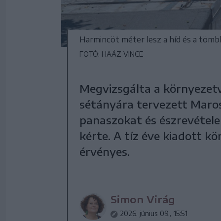
Harmincöt méter lesz a híd és a töm
FOTÓ: HAÁZ VINCE
Megvizsgálta a környezet
sétányára tervezett Maros
panaszokat és észrevétele
kérte. A tíz éve kiadott k
érvényes.
Simon Virág
2026. június 09., 15:51