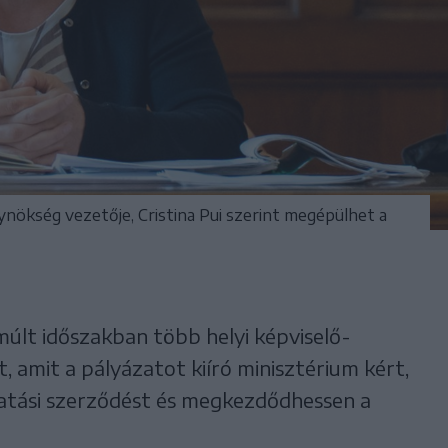
ökség vezetője, Cristina Pui szerint megépülhet a
múlt időszakban több helyi képviselő-
t, amit a pályázatot kiíró minisztérium kért,
gatási szerződést és megkezdődhessen a