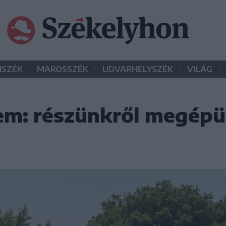
•
•
•
•
SZÉK
MAROSSZÉK
UDVARHELYSZÉK
VILÁG
m: részünkről megépü