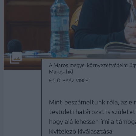
A Maros megyei környezetvédelmi ügyn
Maros-híd
FOTÓ: HAÁZ VINCE
Mint beszámoltunk róla, az el
testületi határozat is születet
hogy alá lehessen írni a támo
kivitelező kiválasztása.