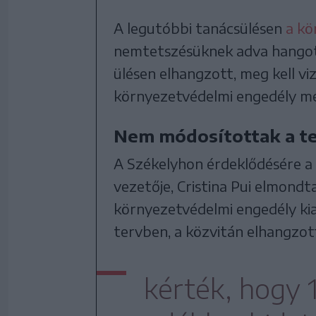
A legutóbbi tanácsülésen
a kö
nemtetszésüknek adva hangot, 
ülésen elhangzott, meg kell vi
környezetvédelmi engedély m
Nem módosítottak a t
A Székelyhon érdeklődésére 
vezetője, Cristina Pui elmondta
környezetvédelmi engedély ki
tervben, a közvitán elhangzo
kérték, hogy 