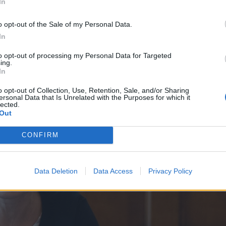
zín és ezzel pályázott a városháza, majd
In
ghel Saligny-programon keresztül.
o opt-out of the Sale of my Personal Data.
In
to opt-out of processing my Personal Data for Targeted
ing.
In
o opt-out of Collection, Use, Retention, Sale, and/or Sharing
ersonal Data that Is Unrelated with the Purposes for which it
lected.
Out
CONFIRM
Data Deletion
Data Access
Privacy Policy