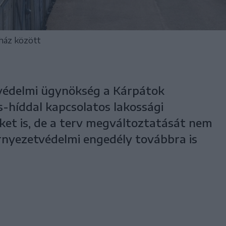
bház között
védelmi ügynökség a Kárpátok
-híddal kapcsolatos lakossági
ket is, de a terv megváltoztatását nem
örnyezetvédelmi engedély továbbra is