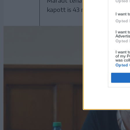
Maradt tehát az eredeti helys
Opted 
kapott is 43 millió lejt az An
I want t
Opted 
I want 
Advertis
Opted 
I want t
of my P
was col
Opted 