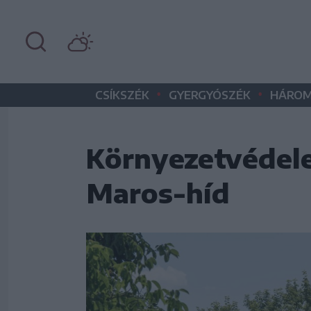
•
•
CSÍKSZÉK
GYERGYÓSZÉK
HÁROM
Környezetvédele
Maros-híd