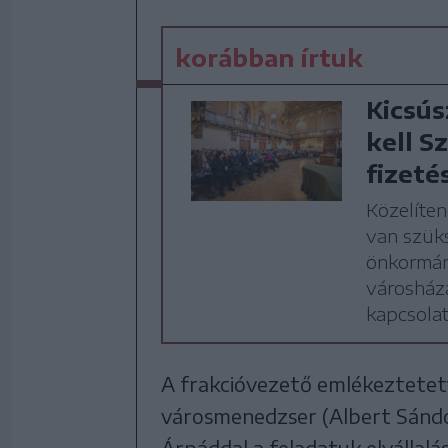
korábban írtuk
Kicsús
kell S
fizeté
Közelíten
van szük
önkormány
városház
kapcsola
A frakcióvezető emlékeztetett,
városmenedzser (Albert Sándo
Árpáddal a feladatuk elvállal