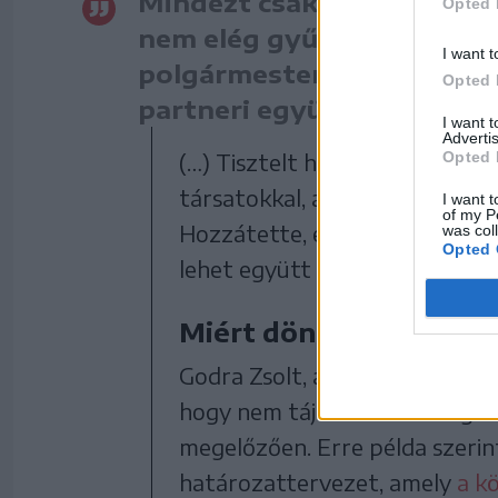
Mindezt csak azért, mert 
Opted 
nem elég gyűlölködő, nem 
I want t
polgármestert, mert nem v
Opted 
partneri együttműködést k
I want 
Advertis
(…) Tisztelt hölgyek és urak, s
Opted 
társatokkal, a saját városotok
I want t
of my P
Hozzátette, ezek után nem is 
was col
Opted 
lehet együtt dolgozni Gálfival.
Miért döntöttek így?
Godra Zsolt, a POL frakcióvez
hogy nem tájékoztatta megfel
megelőzően. Erre példa szerint
határozattervezet, amely
a k