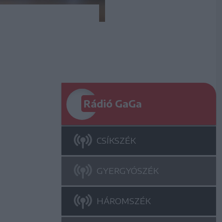
Rádió GaGa
CSÍKSZÉK
GYERGYÓSZÉK
HÁROMSZÉK