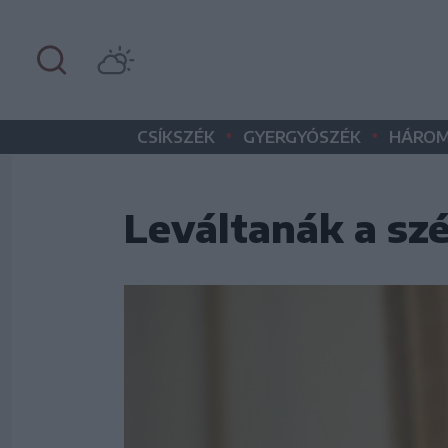
•
•
CSÍKSZÉK
GYERGYÓSZÉK
HÁROM
Leváltanák a sz