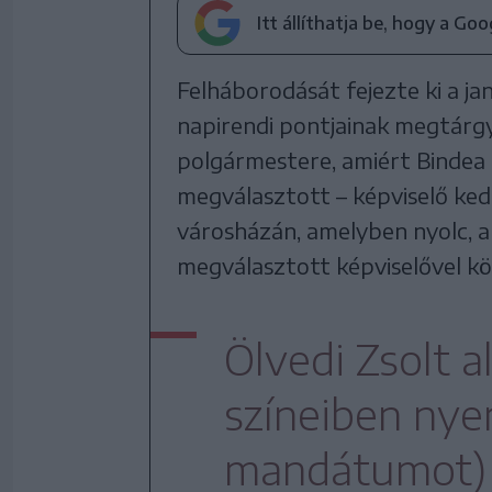
Itt állíthatja be, hogy a Go
Felháborodását fejezte ki a jan
napirendi pontjainak megtárgy
polgármestere, amiért Bindea
megválasztott – képviselő ke
városházán, amelyben nyolc, 
megválasztott képviselővel k
Ölvedi Zsolt 
színeiben nyer
mandátumot) 