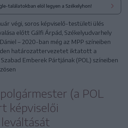
ogle-találatokban elöl legyen a Székelyhon!
uár végi, soros képviselő-testületi ülés
alása előtt Gálfi Árpád, Székelyudvarhely
 Dániel – 2020-ban még az MPP színeiben
dden határozattervezetet iktatott a
a Szabad Emberek Pártjának (POL) színeiben
özösen
alpolgármester (a POL
t képviselői
leváltását