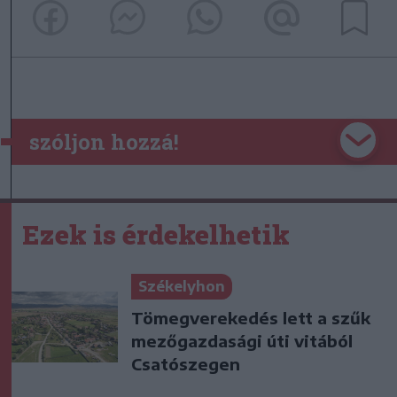
szóljon hozzá!
Ezek is érdekelhetik
Székelyhon
Tömegverekedés lett a szűk
mezőgazdasági úti vitából
Csatószegen