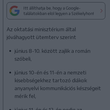
Itt állíthatja be, hogy a Google-
találatokban elöl legyen a Székelyhon!
Az oktatási minisztérium által
jóváhagyott ütemterv szerint
június 8-10. között zajlik a román
szóbeli,
június 10-én és 11-én a nemzeti
kisebbségekhez tartozó diákok
anyanyelvi kommunikációs készségeit
mérik fel,
június 11-én és 12-én pedig az