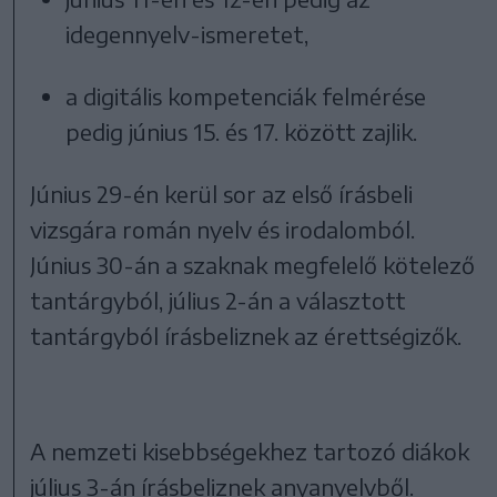
idegennyelv-ismeretet,
a digitális kompetenciák felmérése
pedig június 15. és 17. között zajlik.
Június 29-én kerül sor az első írásbeli
vizsgára román nyelv és irodalomból.
Június 30-án a szaknak megfelelő kötelező
tantárgyból, július 2-án a választott
tantárgyból írásbeliznek az érettségizők.
A nemzeti kisebbségekhez tartozó diákok
július 3-án írásbeliznek anyanyelvből.