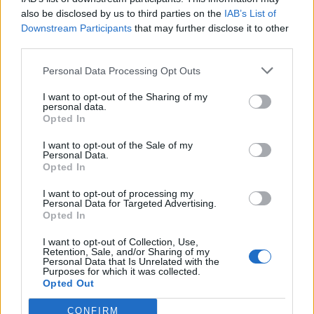
also be disclosed by us to third parties on the
IAB’s List of
2026. augusztus 06., csütörtök
Downstream Participants
that may further disclose it to other
Bolojan szerint négy éve a
third parties.
közlekedési minisztériumnál van
Personal Data Processing Opt Outs
egy projekt, ami a Duna
I want to opt-out of the Sharing of my
vízhozamának növelését segítené
personal data.
elő
Opted In
I want to opt-out of the Sale of my
Personal Data.
Opted In
I want to opt-out of processing my
Personal Data for Targeted Advertising.
Opted In
I want to opt-out of Collection, Use,
Retention, Sale, and/or Sharing of my
Personal Data that Is Unrelated with the
Purposes for which it was collected.
Opted Out
CONFIRM