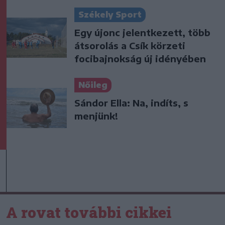
Székely Sport
Egy újonc jelentkezett, több
átsorolás a Csík körzeti
focibajnokság új idényében
Nőileg
Sándor Ella: Na, indíts, s
menjünk!
A rovat további cikkei