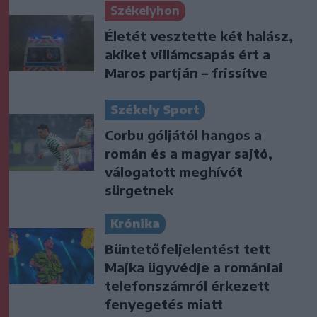
Székelyhon
Életét vesztette két halász,
akiket villámcsapás ért a
Maros partján – frissítve
Székely Sport
Corbu góljától hangos a
román és a magyar sajtó,
válogatott meghívót
sürgetnek
Krónika
Büntetőfeljelentést tett
Majka ügyvédje a romániai
telefonszámról érkezett
fenyegetés miatt