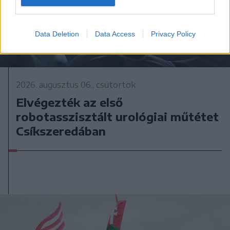
Data Deletion
Data Access
Privacy Policy
2026. augusztus 06., csütörtök
Elvégezték az első
robotasszisztált urológiai műtétet
Csíkszeredában