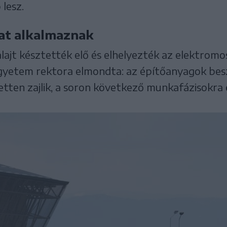
lesz.
at alkalmaznak
lajt késztették elő és elhelyezték az elektrom
egyetem rektora elmondta: az építőanyagok besz
tten zajlik, a soron következő munkafázisokra 