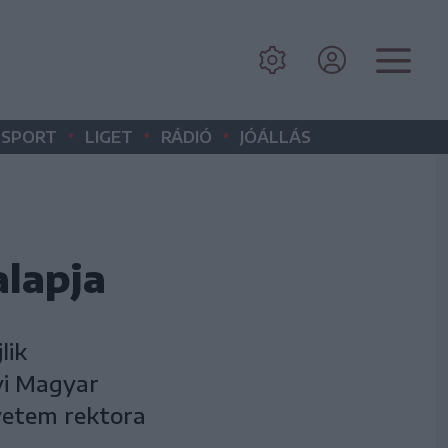
•
•
•
SPORT
LIGET
RÁDIÓ
JÓÁLLÁS
lapja
lik
lyi Magyar
etem rektora