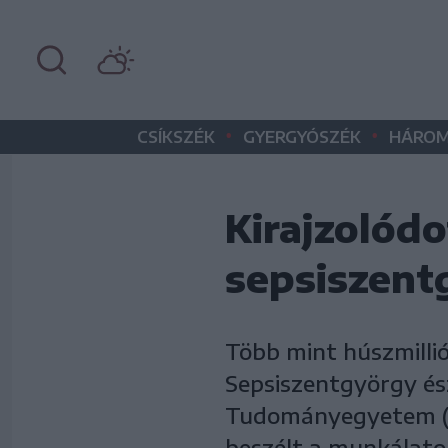
•
•
CSÍKSZÉK
GYERGYÓSZÉK
HÁROM
Kirajzolód
sepsiszent
Több mint húszmilli
Sepsiszentgyörgy ész
Tudományegyetem (E
beszélt a munkálato