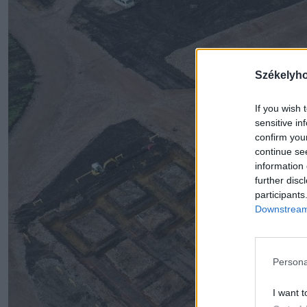
Székelyh
If you wish 
sensitive in
confirm you
continue se
information 
further disc
participants
Downstream 
Persona
I want t