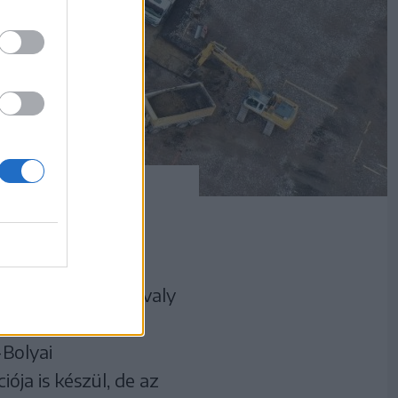
a folyamatosan
én. Alapkövét tavaly
ár az átadást
Bolyai
a is készül, de az