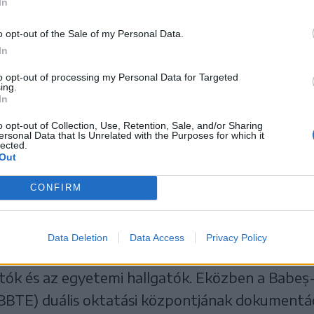
In
o opt-out of the Sale of my Personal Data.
In
to opt-out of processing my Personal Data for Targeted
ing.
In
o opt-out of Collection, Use, Retention, Sale, and/or Sharing
ersonal Data that Is Unrelated with the Purposes for which it
tbarát kampusz épül ezekre az alapokra
lected.
Out
HÍVUMA
CONFIRM
ták át a munkaterületet a kivitelezőknek, azót
a EMTE sepsiszentgyörgyi kampuszának terület
Data Deletion
Data Access
Privacy Policy
k le
, a remények szerint két-három év múlva m
tók és az egyetemi hallgatók. Eközben a Babeș-
E) duális oktatási központjának dokumentációj