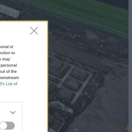
sonal or
ection to
ou may
 personal
out of the
 downstream
B’s List of