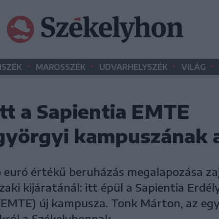
•
•
•
•
SZÉK
MAROSSZÉK
UDVARHELYSZÉK
VILÁG
ott a Sapientia EMTE
györgyi kampuszának a
ó euró értékű beruházás megalapozása zaj
aki kijáratánál: itt épül a Sapientia Erdé
MTE) új kampusza. Tonk Márton, az egy
król a Székelyhonnak.