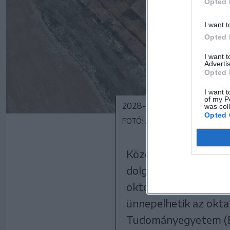
Opted 
I want t
Opted 
I want 
Advertis
Opted 
I want t
of my P
2028-ra korszerű, környeze
was col
Opted 
FOTÓ: A SAPIENTIA EMTE ARC
Közel két hónapja ad
dolgoznak a Sapienti
októberben
fektetté
ünnepelhetik az okta
Tudományegyetem (BBT