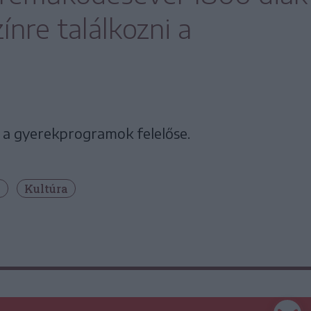
zínre találkozni a
 a gyerekprogramok felelőse.
y
Kultúra