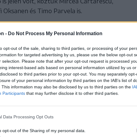
is jelen volt, köztük Mircea Cărtărescu,
i Oksanen és Timo Parvela is.
ban 38 standon közel 50
on -
Do Not Process My Personal Information
en, a fesztivál mintegy 120
to opt-out of the sale, sharing to third parties, or processing of your per
formation for targeted advertising by us, please use the below opt-out s
r selection. Please note that after your opt-out request is processed y
 kínált.
eing interest-based ads based on personal information utilized by us or
disclosed to third parties prior to your opt-out. You may separately opt-
losure of your personal information by third parties on the IAB’s list of
. This information may also be disclosed by us to third parties on the
IA
Participants
that may further disclose it to other third parties.
nátor szerint törekedtek arra, hogy a
s ez sikerült: minden korosztály szívesen
l Data Processing Opt Outs
o opt-out of the Sharing of my personal data.