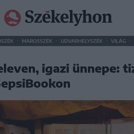
•
•
•
•
SZÉK
MAROSSZÉK
UDVARHELYSZÉK
VILÁG
 eleven, igazi ünnepe: t
 SepsiBookon