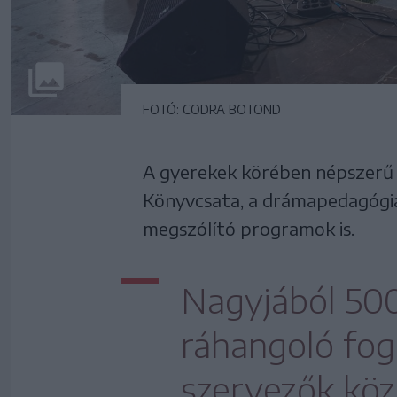
FOTÓ: CODRA BOTOND
A gyerekek körében népszerű v
Könyvcsata, a drámapedagógiai
megszólító programok is.
Nagyjából 500 
ráhangoló fog
szervezők kö