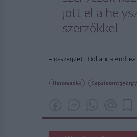
jött el a helys
szerzőkkel
– összegzett Hollanda Andrea,
Háromszék
Sepsiszentgyörg