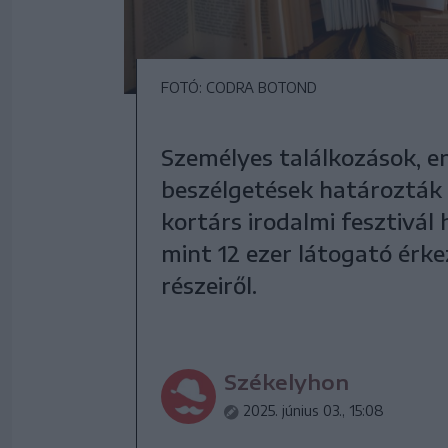
FOTÓ: CODRA BOTOND
Személyes találkozások, e
beszélgetések határozták
kortárs irodalmi fesztivál
mint 12 ezer látogató érk
részeiről.
Székelyhon
2025. június 03., 15:08