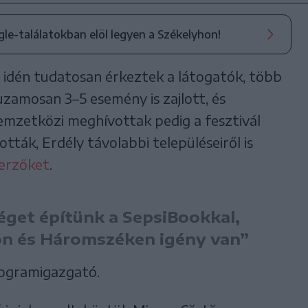
ogle-találatokban elöl legyen a Székelyhon!
 idén tudatosan érkeztek a látogatók, több
uzamosan 3–5 esemény is zajlott, és
emzetközi meghívottak pedig a fesztivál
tták, Erdély távolabbi településeiről is
zerzőket
.
get építünk a SepsiBookkal,
ön és Háromszéken igény van”
rogramigazgató.