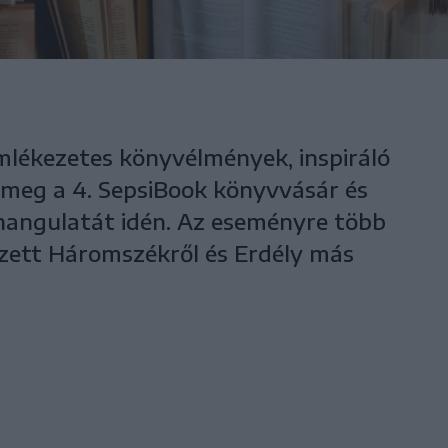
mlékezetes könyvélmények, inspiráló
 meg a 4. SepsiBook könyvvásár és
 hangulatát idén. Az eseményre több
ezett Háromszékről és Erdély más