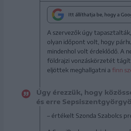
Itt állíthatja be, hogy a Go
A szervezők úgy tapasztalták,
olyan időpont volt, hogy párh
mindenhol volt érdeklődő. A n
földrajzi vonzáskörzetét tágíto
eljöttek meghallgatni a
finn s
Úgy érezzük, hogy közössé
és erre Sepsiszentgyörgy
– értékelt Szonda Szabolcs p