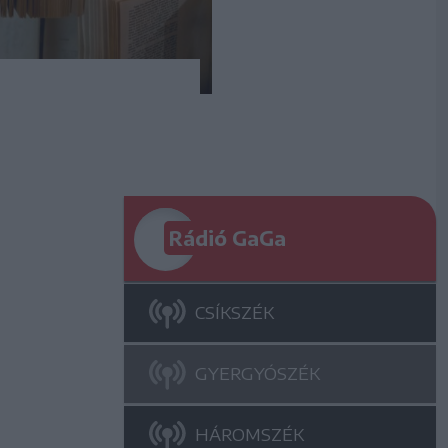
Rádió GaGa
CSÍKSZÉK
GYERGYÓSZÉK
HÁROMSZÉK