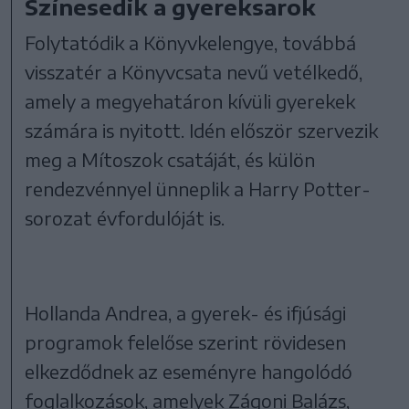
Színesedik a gyereksarok
Folytatódik a Könyvkelengye, továbbá
visszatér a Könyvcsata nevű vetélkedő,
amely a megyehatáron kívüli gyerekek
számára is nyitott. Idén először szervezik
meg a Mítoszok csatáját, és külön
rendezvénnyel ünneplik a Harry Potter-
sorozat évfordulóját is.
Hollanda Andrea, a gyerek- és ifjúsági
programok felelőse szerint rövidesen
elkezdődnek az eseményre hangolódó
foglalkozások, amelyek Zágoni Balázs,