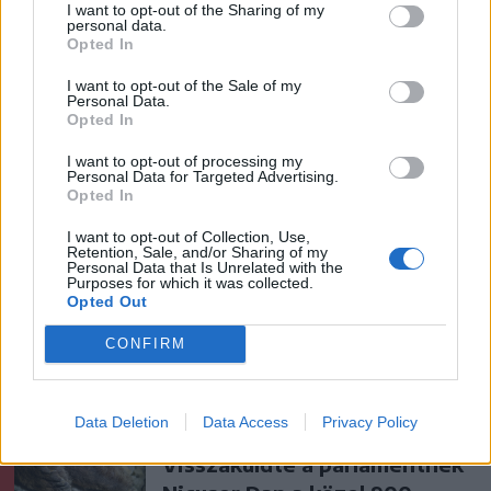
I want to opt-out of the Sharing of my
personal data.
Opted In
szóljon hozzá!
I want to opt-out of the Sale of my
Personal Data.
Opted In
I want to opt-out of processing my
Ezek is érdekelhetik
Personal Data for Targeted Advertising.
Opted In
I want to opt-out of Collection, Use,
Székelyhon
Retention, Sale, and/or Sharing of my
Personal Data that Is Unrelated with the
Purposes for which it was collected.
„Óriási csattanás volt” – így
Opted Out
emlékszik vissza a kedd esti
balesetre a csíkszeredai
CONFIRM
családfő
Data Deletion
Data Access
Privacy Policy
Székelyhon
Visszaküldte a parlamentnek