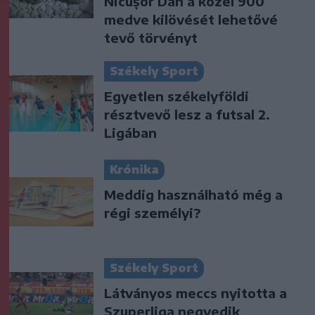
Nicușor Dan a közel 900
medve kilövését lehetővé
tevő törvényt
Székely Sport
Egyetlen székelyföldi
résztvevő lesz a futsal 2.
Ligában
Krónika
Meddig használható még a
régi személyi?
Székely Sport
Látványos meccs nyitotta a
Szuperliga negyedik