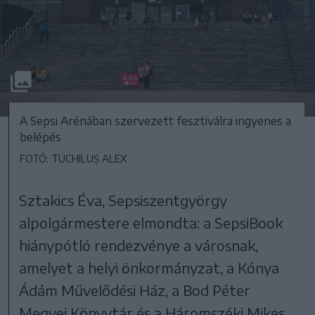
A Sepsi Arénában szervezett fesztiválra ingyenes a
belépés
FOTÓ: TUCHILUȘ ALEX
Sztakics Éva, Sepsiszentgyörgy
alpolgármestere elmondta: a SepsiBook
hiánypótló rendezvénye a városnak,
amelyet a helyi önkormányzat, a Kónya
Ádám Művelődési Ház, a Bod Péter
Megyei Könyvtár és a Háromszéki Mikes