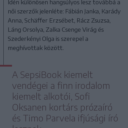
Idén különösen hangsúlyos lesz továbbá a
női szerzők jelenléte: Fábián Janka, Karády
Anna, Schäffer Erzsébet, Rácz Zsuzsa,
Láng Orsolya, Zalka Csenge Virág és
Szederkényi Olga is szerepel a
meghívottak között.
A SepsiBook kiemelt
vendégei a finn irodalom
kiemelt alkotói, Sofi
Oksanen kortárs prózaíró
és Timo Parvela ifjúsági író