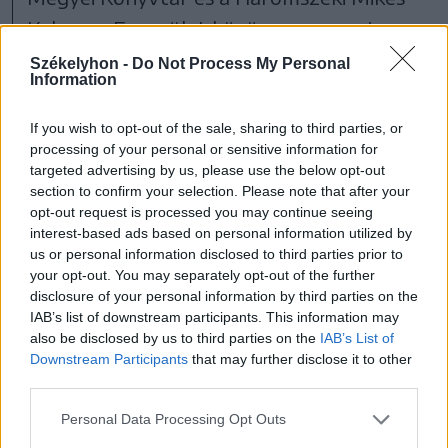
Kelemen Egyesület közösen szervezi meg,
több mint 875 ezer lejből. A friss híreket a
Székelyhon -
Do Not Process My Personal
Information
fesztivál
honlapján
és a
Facebook-oldalán
lehet követni.
If you wish to opt-out of the sale, sharing to third parties, or
processing of your personal or sensitive information for
targeted advertising by us, please use the below opt-out
section to confirm your selection. Please note that after your
Háromszék
Sepsiszentgyörgy
opt-out request is processed you may continue seeing
interest-based ads based on personal information utilized by
Kultúra
us or personal information disclosed to third parties prior to
your opt-out. You may separately opt-out of the further
disclosure of your personal information by third parties on the
IAB’s list of downstream participants. This information may
also be disclosed by us to third parties on the
IAB’s List of
Downstream Participants
that may further disclose it to other
third parties.
Personal Data Processing Opt Outs