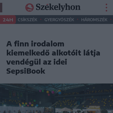
•
•
•
24H
CSÍKSZÉK
GYERGYÓSZÉK
HÁROMSZÉK
A finn irodalom
kiemelkedő alkotóit látja
vendégül az idei
SepsiBook