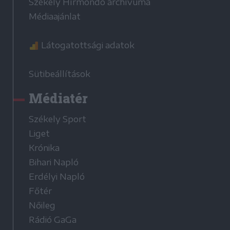
Székely Hírmondó archívuma
Médiaajánlat
Látogatottsági adatok
Sütibeállítások
Médiatér
Székely Sport
Liget
Krónika
Bihari Napló
Erdélyi Napló
Főtér
Nőileg
Rádió GaGa