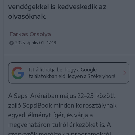
vendégekkel is kedveskedik az
olvasóknak.
Farkas Orsolya
2025. április 01., 17:19
Itt állíthatja be, hogy a Google-
találatokban elöl legyen a Székelyhon!
A Sepsi Arénában május 22–25. között
zajló SepsiBook minden korosztálynak
egyedi élményt ígér, és várja a
megyehatáron túlról érkezőket is. A
szervezők meséltek a programokról.