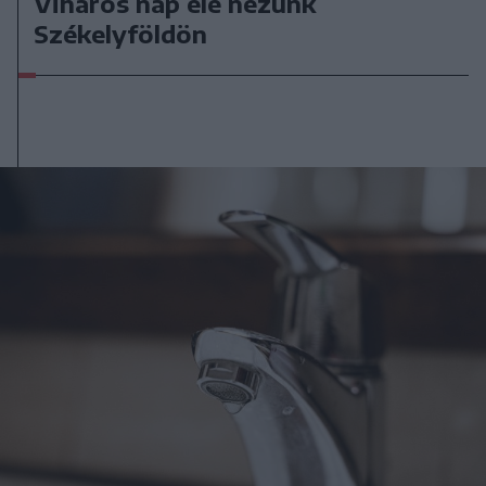
Viharos nap elé nézünk
Székelyföldön