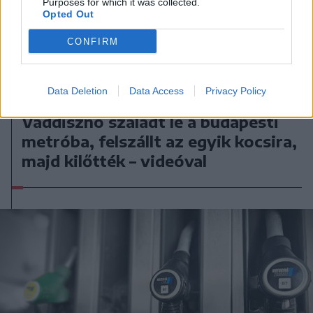
Purposes for which it was collected.
Opted Out
CONFIRM
Data Deletion
Data Access
Privacy Policy
2026. augusztus 08., szombat
Vaddisznó szaladt le a budapesti
metróba, felszállt az egyik kocsira,
majd kilőtték – videóval