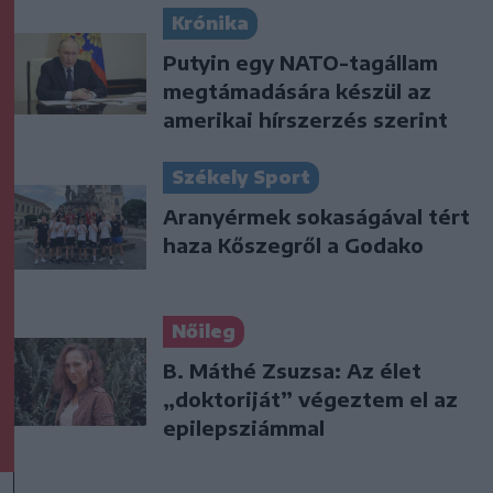
Krónika
Putyin egy NATO-tagállam
megtámadására készül az
amerikai hírszerzés szerint
Székely Sport
Aranyérmek sokaságával tért
haza Kőszegről a Godako
Nőileg
B. Máthé Zsuzsa: Az élet
„doktoriját” végeztem el az
epilepsziámmal