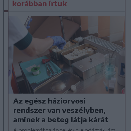
korábban írtuk
Az egész háziorvosi
rendszer van veszélyben,
aminek a beteg látja kárát
A problémát talán fél évig elodázták, ám