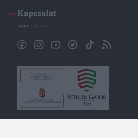
Kapcsolat
Írjon nekünk
© Székelyhon.ro 2009-2026
Minden jog fenntartva!