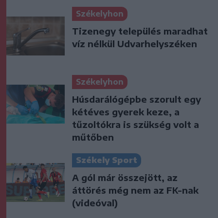
Székelyhon
Tizenegy település maradhat
víz nélkül Udvarhelyszéken
Székelyhon
Húsdarálógépbe szorult egy
kétéves gyerek keze, a
tűzoltókra is szükség volt a
műtőben
Székely Sport
A gól már összejött, az
áttörés még nem az FK-nak
(videóval)