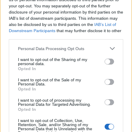
your opt-out. You may separately opt-out of the further
disclosure of your personal information by third parties on the
IAB’s list of downstream participants. This information may
also be disclosed by us to third parties on the
IAB’s List of
2026. augusztus 08., szombat
Downstream Participants
that may further disclose it to other
Románia irányából érkező ukrán
third parties.
csalidrón robbant fel Bulgáriában –
Personal Data Processing Opt Outs
frissítve
I want to opt-out of the Sharing of my
personal data.
Opted In
I want to opt-out of the Sale of my
Personal Data.
Opted In
I want to opt-out of processing my
Personal Data for Targeted Advertising.
Opted In
I want to opt-out of Collection, Use,
Retention, Sale, and/or Sharing of my
Personal Data that Is Unrelated with the