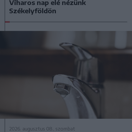
Viharos nap elé nézünk
Székelyföldön
2026. augusztus 08., szombat