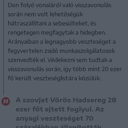
Don folyó vonaláról való visszavonulás
során nem volt lehetőségük
hátraszállítani a sebesülteket, és
rengetegen megfagytak a hidegben.
Arányaiban a legnagyobb veszteséget a
fegyvertelen zsidó munkaszolgálatosok
szenvedték el. Védekezni sem tudtak a
visszavonulás során, így több mint 20 ezer
fő került veszteséglistára közülük.
A szovjet Vörös Hadsereg 28
ezer főt ejtett foglyul. Az
anyagi veszteséget 70
százalékban állapították