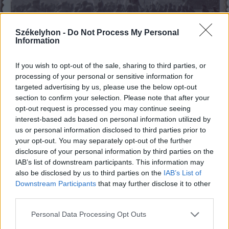
Székelyhon -
Do Not Process My Personal
Information
If you wish to opt-out of the sale, sharing to third parties, or
processing of your personal or sensitive information for
targeted advertising by us, please use the below opt-out
A 1. tábori páncéloshadosztály búcsúja Kijevben,
section to confirm your selection. Please note that after your
1943. március végén
opt-out request is processed you may continue seeing
FOTÓ: HUNYADI ATTILA GYŰJTEMÉNYÉBŐL
interest-based ads based on personal information utilized by
us or personal information disclosed to third parties prior to
your opt-out. You may separately opt-out of the further
– Mi volt ennek az oka?
disclosure of your personal information by third parties on the
IAB’s list of downstream participants. This information may
also be disclosed by us to third parties on the
IAB’s List of
– 1940 és 1944 között Észak- és Dél-
Downstream Participants
that may further disclose it to other
Erdély határain állandó feszültség volt
third parties.
Magyarország és Románia között, így a
Personal Data Processing Opt Outs
magyar hadvezetés nem szerette volna