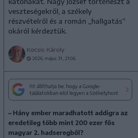
katonákat. Nagy József történészt a
veszteségekről, a székely
részvételről és a román „hallgatás”
okáról kérdeztük.
Kocsis Károly
2026. május 31., 21:06
Itt állíthatja be, hogy a Google-
találatokban elöl legyen a Székelyhon!
– Hány ember maradhatott addigra az
eredetileg több mint 200 ezer fős
magyar 2. hadseregből?