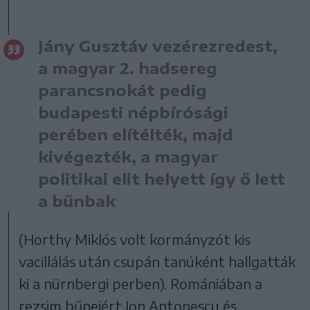
Jány Gusztáv vezérezredest,
a magyar 2. hadsereg
parancsnokát pedig
budapesti népbírósági
perében elítélték, majd
kivégezték, a magyar
politikai elit helyett így ő lett
a bűnbak
(Horthy Miklós volt kormányzót kis
vacillálás után csupán tanúként hallgatták
ki a nürnbergi perben). Romániában a
rezsim bűneiért Ion Antonescu és