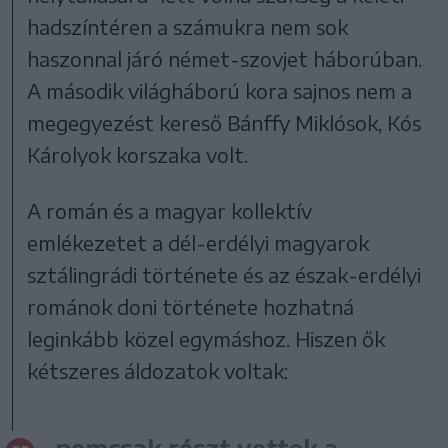
hadszíntéren a számukra nem sok
haszonnal járó német-szovjet háborúban.
A második világháború kora sajnos nem a
megegyezést kereső Bánffy Miklósok, Kós
Károlyok korszaka volt.
A román és a magyar kollektív
emlékezetet a dél-erdélyi magyarok
sztálingrádi története és az észak-erdélyi
románok doni története hozhatná
leginkább közel egymáshoz. Hiszen ők
kétszeres áldozatok voltak:
nemcsak részt vettek a