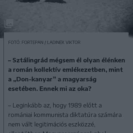
FOTÓ: FORTEPAN / LADINEK VIKTOR
– Sztálingrád mégsem él olyan élénken
a román kollektív emlékezetben, mint
a „Don-kanyar” a magyarság
esetében. Ennek mi az oka?
– Leginkább az, hogy 1989 előtt a
romániai kommunista diktatúra számára
nem vált legitimációs eszközzé,