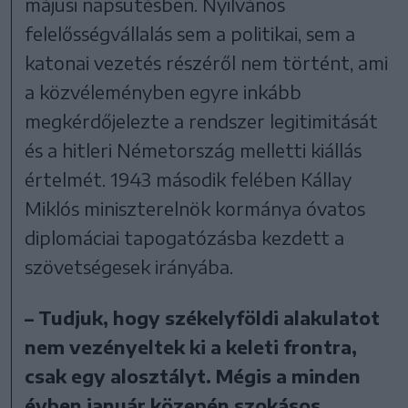
májusi napsütésben. Nyilvános
felelősségvállalás sem a politikai, sem a
katonai vezetés részéről nem történt, ami
a közvéleményben egyre inkább
megkérdőjelezte a rendszer legitimitását
és a hitleri Németország melletti kiállás
értelmét. 1943 második felében Kállay
Miklós miniszterelnök kormánya óvatos
diplomáciai tapogatózásba kezdett a
szövetségesek irányába.
– Tudjuk, hogy székelyföldi alakulatot
nem vezényeltek ki a keleti frontra,
csak egy alosztályt. Mégis a minden
évben január közepén szokásos