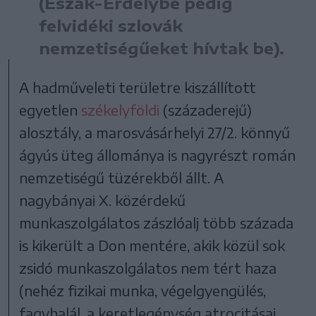
(Észak-Erdélybe pedig
felvidéki szlovák
nemzetiségűeket hívtak be).
A hadműveleti területre kiszállított
egyetlen
székelyföldi
(századerejű)
alosztály, a marosvásárhelyi 27/2. könnyű
ágyús üteg állománya is nagyrészt román
nemzetiségű tüzérekből állt. A
nagybányai X. közérdekű
munkaszolgálatos zászlóalj több százada
is kikerült a Don mentére, akik közül sok
zsidó munkaszolgálatos nem tért haza
(nehéz fizikai munka, végelgyengülés,
fagyhalál, a keretlegénység atrocitásai,