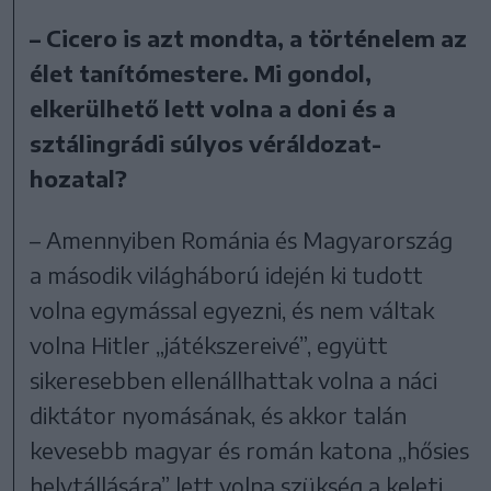
– Cicero is azt mondta, a történelem az
élet tanítómestere. Mi gondol,
elkerülhető lett volna a doni és a
sztálingrádi súlyos véráldozat-
hozatal?
– Amennyiben Románia és Magyarország
a második világháború idején ki tudott
volna egymással egyezni, és nem váltak
volna Hitler „játékszereivé”, együtt
sikeresebben ellenállhattak volna a náci
diktátor nyomásának, és akkor talán
kevesebb magyar és román katona „hősies
helytállására” lett volna szükség a keleti