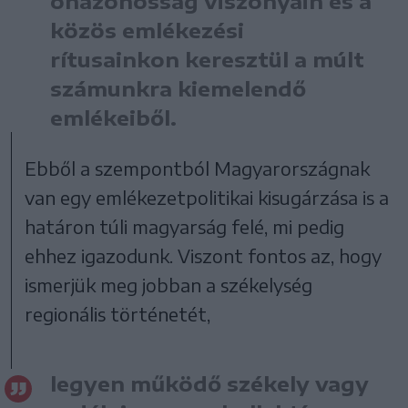
önazonosság viszonyain és a
közös emlékezési
rítusainkon keresztül a múlt
számunkra kiemelendő
emlékeiből.
Ebből a szempontból Magyarországnak
van egy emlékezetpolitikai kisugárzása is a
határon túli magyarság felé, mi pedig
ehhez igazodunk. Viszont fontos az, hogy
ismerjük meg jobban a székelység
regionális történetét,
legyen működő székely vagy