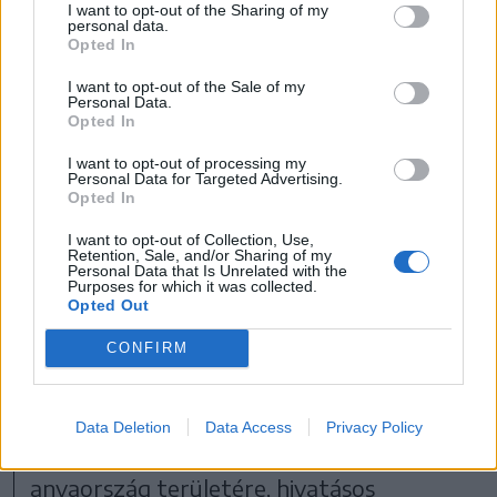
I want to opt-out of the Sharing of my
kivonni Észak-Erdélyből a szükség esetén
personal data.
Opted In
a határvédelemben felhasználható
I want to opt-out of the Sale of my
honvéd erőit, főként a Székely
Personal Data.
Opted In
Határvédelmi Erőket. Ennek ellenére kis
I want to opt-out of processing my
létszámban vettek részt székelyföldi
Personal Data for Targeted Advertising.
Opted In
születésű törzstisztek, tisztek,
tiszthelyettesek és honvédek a Don-folyó
I want to opt-out of Collection, Use,
Retention, Sale, and/or Sharing of my
menti harcokban, a magyar 2. hadsereg
Personal Data that Is Unrelated with the
Purposes for which it was collected.
Opted Out
soraiban, akik az anyaországban éltek
1940 előtt, vagy akiket bármely más okból
CONFIRM
a magyar 2. hadsereg szervezetébe
beosztott alakulatba soroztak be (pl. az
Data Deletion
Data Access
Privacy Policy
illető átköltözött munka okán az
anyaország területére, hivatásos