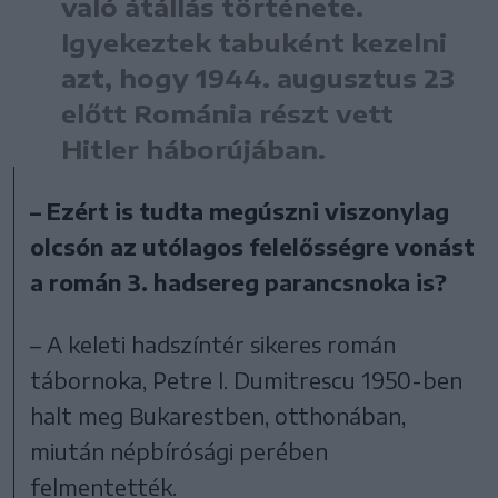
való átállás története.
Igyekeztek tabuként kezelni
azt, hogy 1944. augusztus 23
előtt Románia részt vett
Hitler háborújában.
– Ezért is tudta megúszni viszonylag
olcsón az utólagos felelősségre vonást
a román 3. hadsereg parancsnoka is?
– A keleti hadszíntér sikeres román
tábornoka, Petre I. Dumitrescu 1950-ben
halt meg Bukarestben, otthonában,
miután népbírósági perében
felmentették.