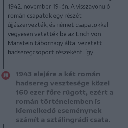
1942. november 19-én. A visszavonuló
román csapatok egy részét
újjászervezték, és német csapatokkal
vegyesen vetették be az Erich von
Manstein tábornagy által vezetett
hadseregcsoport részeként. Így
1943 elejére a két román
hadsereg vesztesége közel
160 ezer főre rúgott, ezért a
román történelemben is
kiemelkedő eseménynek
számít a sztálingrádi csata.