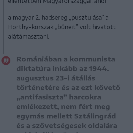
ellentétben Magyarországgal, ahol
a magyar 2. hadsereg „pusztulása” a
Horthy-korszak „bűneit” volt hivatott
alátámasztani.
Romániában a kommunista
diktatúra inkább az 1944.
augusztus 23-i átállás
történetére és az ezt követő
„antifasiszta” harcokra
emlékezett, nem fért meg
egymás mellett Sztálingrád
és a szövetségesek oldalára