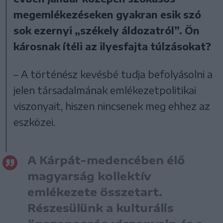
megemlékezéseken gyakran esik szó
sok ezernyi „székely áldozatról”. Ön
károsnak ítéli az ilyesfajta túlzásokat?
– A történész kevésbé tudja befolyásolni a
jelen társadalmának emlékezetpolitikai
viszonyait, hiszen nincsenek meg ehhez az
eszközei.
A Kárpát-medencében élő
magyarság kollektív
emlékezete összetart.
Részesülünk a kulturális