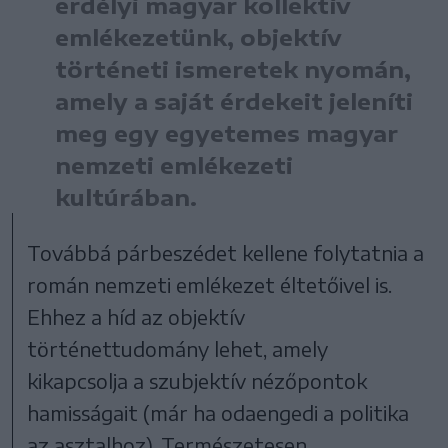
erdélyi magyar kollektív
emlékezetünk, objektív
történeti ismeretek nyomán,
amely a saját érdekeit jeleníti
meg egy egyetemes magyar
nemzeti emlékezeti
kultúrában.
Továbbá párbeszédet kellene folytatnia a
román nemzeti emlékezet éltetőivel is.
Ehhez a híd az objektív
történettudomány lehet, amely
kikapcsolja a szubjektív nézőpontok
hamisságait (már ha odaengedi a politika
az asztalhoz). Természetesen