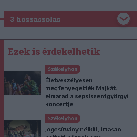
3 hozzászólás
Ezek is érdekelhetik
Székelyhon
Életveszélyesen
megfenyegették Majkát,
elmarad a sepsiszentgyörgyi
koncertje
Székelyhon
Jogosítvány nélkül, ittasan