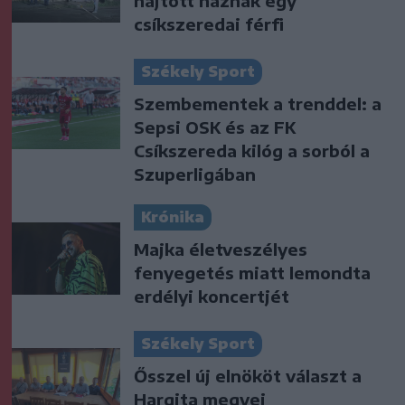
hajtott háznak egy
csíkszeredai férfi
Székely Sport
Szembementek a trenddel: a
Sepsi OSK és az FK
Csíkszereda kilóg a sorból a
Szuperligában
Krónika
Majka életveszélyes
fenyegetés miatt lemondta
erdélyi koncertjét
Székely Sport
Ősszel új elnököt választ a
Hargita megyei