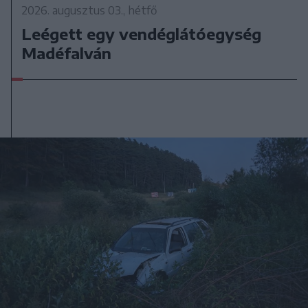
2026. augusztus 03., hétfő
Leégett egy vendéglátóegység
Madéfalván