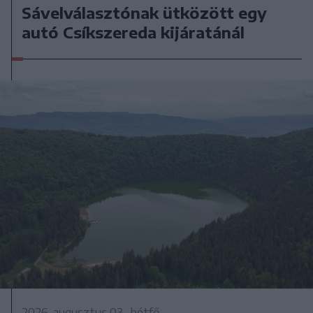
Sávelválasztónak ütközött egy
autó Csíkszereda kijáratánál
2026. augusztus 03., hétfő