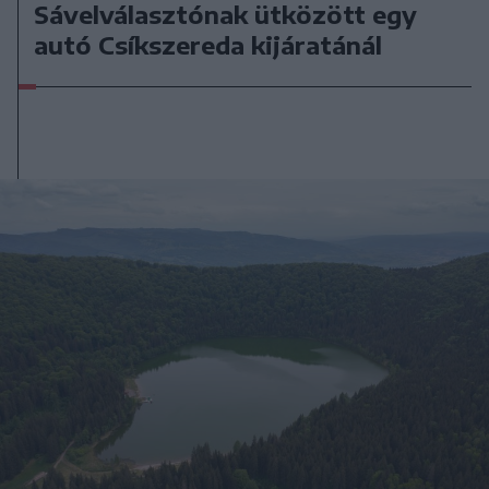
Sávelválasztónak ütközött egy
autó Csíkszereda kijáratánál