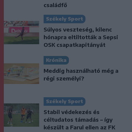
családfő
Székely Sport
Súlyos veszteség, kilenc
hónapra eltiltották a Sepsi
OSK csapatkapitányát
Krónika
Meddig használható még a
régi személyi?
Székely Sport
Stabil védekezés és
céltudatos támadás – így
készült a Farul ellen az FK