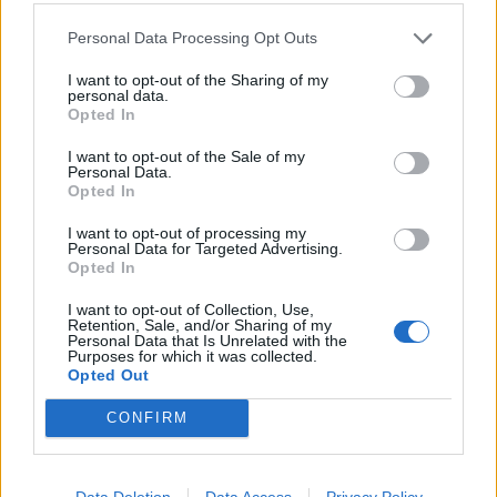
Personal Data Processing Opt Outs
I want to opt-out of the Sharing of my
personal data.
Opted In
I want to opt-out of the Sale of my
Personal Data.
Opted In
I want to opt-out of processing my
Personal Data for Targeted Advertising.
Opted In
I want to opt-out of Collection, Use,
Retention, Sale, and/or Sharing of my
Personal Data that Is Unrelated with the
Purposes for which it was collected.
2026. augusztus 04., kedd
Opted Out
Jól halad a Tusnádfürdőt ellátó
CONFIRM
vízvezeték építése
Data Deletion
Data Access
Privacy Policy