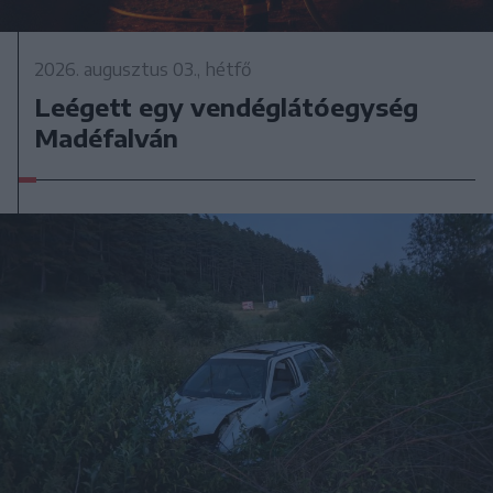
2026. augusztus 03., hétfő
Leégett egy vendéglátóegység
Madéfalván