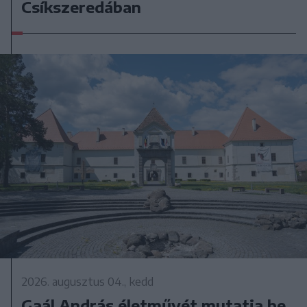
Csíkszeredában
2026. augusztus 04., kedd
Gaál András életművét mutatja be