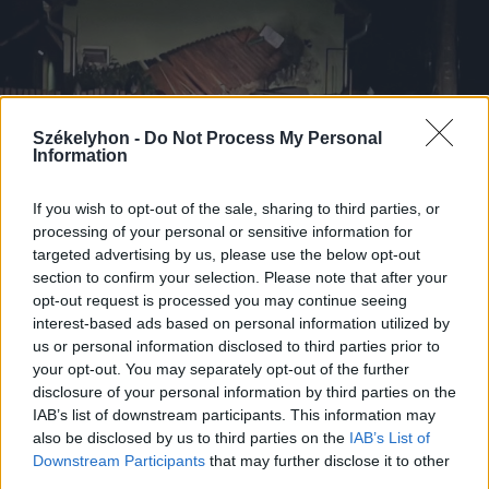
Székelyhon -
Do Not Process My Personal
Information
If you wish to opt-out of the sale, sharing to third parties, or
processing of your personal or sensitive information for
targeted advertising by us, please use the below opt-out
section to confirm your selection. Please note that after your
opt-out request is processed you may continue seeing
2026. augusztus 05., szerda
interest-based ads based on personal information utilized by
us or personal information disclosed to third parties prior to
Jogosítvány nélkül, ittasan hajtott
your opt-out. You may separately opt-out of the further
háznak egy csíkszeredai férfi
disclosure of your personal information by third parties on the
IAB’s list of downstream participants. This information may
also be disclosed by us to third parties on the
IAB’s List of
Downstream Participants
that may further disclose it to other
third parties.