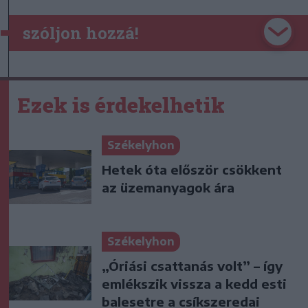
szóljon hozzá!
Ezek is érdekelhetik
Székelyhon
Hetek óta először csökkent
az üzemanyagok ára
Székelyhon
„Óriási csattanás volt” – így
emlékszik vissza a kedd esti
balesetre a csíkszeredai