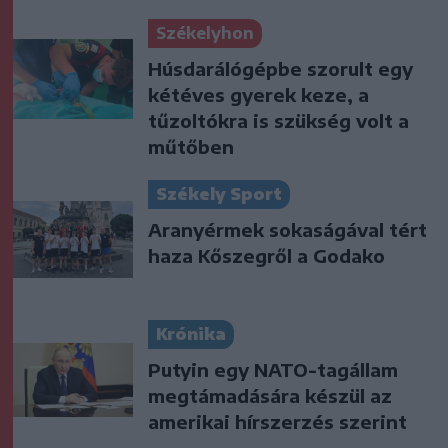
Székelyhon
Húsdarálógépbe szorult egy
kétéves gyerek keze, a
tűzoltókra is szükség volt a
műtőben
Székely Sport
Aranyérmek sokaságával tért
haza Kőszegről a Godako
Krónika
Putyin egy NATO-tagállam
megtámadására készül az
amerikai hírszerzés szerint