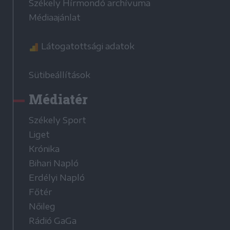
Székely Hírmondó archívuma
Médiaajánlat
Látogatottsági adatok
Sütibeállítások
Médiatér
Székely Sport
Liget
Krónika
Bihari Napló
Erdélyi Napló
Főtér
Nőileg
Rádió GaGa