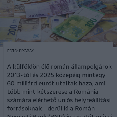
FOTÓ: PIXABAY
A külföldön élő román állampolgárok
2013-tól és 2025 közepéig mintegy
60 milliárd eurót utaltak haza, ami
több mint kétszerese a Románia
számára elérhető uniós helyreállítási
forrásoknak – derül ki a Román
Nemzeti Bank (BNR) igazgatótanácsi