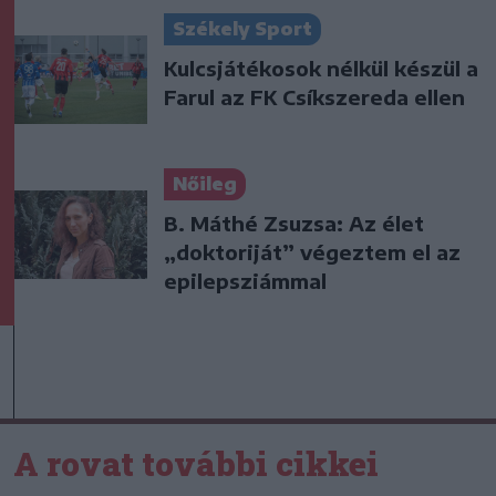
Székely Sport
Kulcsjátékosok nélkül készül a
Farul az FK Csíkszereda ellen
Nőileg
B. Máthé Zsuzsa: Az élet
„doktoriját” végeztem el az
epilepsziámmal
A rovat további cikkei