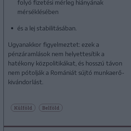
folyó fizetési mérleg hiányának
mérséklésében
és a lej stabilitásában.
Ugyanakkor figyelmeztet: ezek a
pénzáramlások nem helyettesítik a
hatékony közpolitikákat, és hosszú távon
nem pótolják a Romániát sújtó munkaerő-
kivándorlást.
Külföld
Belföld