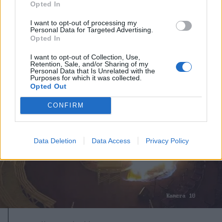
Opted In
tízezer határsértő jutott be a
I want to opt-out of processing my
spanyol városba Marokkó felől
Personal Data for Targeted Advertising.
Opted In
I want to opt-out of Collection, Use,
Retention, Sale, and/or Sharing of my
Personal Data that Is Unrelated with the
Purposes for which it was collected.
Opted Out
CONFIRM
Data Deletion
Data Access
Privacy Policy