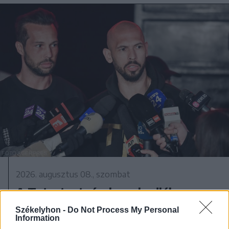
2026. augusztus 08., szombat
A Tate-testvérek szabadlábra
helyezését kérik ügyvédeik
Székelyhon -
Do Not Process My Personal
Information