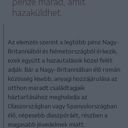
pénze marad, amit
hazaküldhet.
Az elemzés szerint a legtöbb pénz Nagy-
Britanniából és Németországból érkezik,
ezek együtt a hazautalások közel felét
adják. Bár a Nagy-Britanniában élő román
közösség kisebb, anyagi hozzájárulása az
otthon maradt családtagjaik
háztartásához meghaladja az
Olaszországban vagy Spanyolországban
élő, népesebb diaszpóráét, részben a
magasabb jövedelmek miatt.