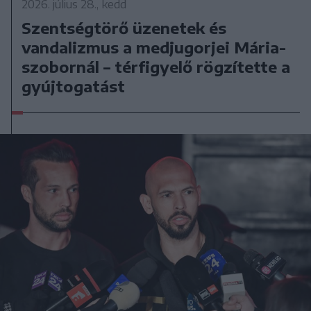
2026. július 28., kedd
Szentségtörő üzenetek és
vandalizmus a medjugorjei Mária-
szobornál – térfigyelő rögzítette a
gyújtogatást