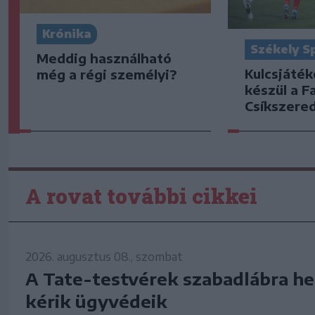
Krónika
Székely S
Meddig használható
Kulcsjáték
még a régi személyi?
készül a F
Csíkszered
A rovat további cikkei
2026. augusztus 08., szombat
A Tate-testvérek szabadlábra he
kérik ügyvédeik