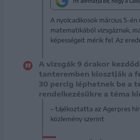
Itt állíthatja be, hogy a Go
A nyolcadikosok március 5-én 
matematikából vizsgáznak, már
képességeit mérik fel. Az ere
A vizsgák 9 órakor kezdő
tanteremben kiosztják a f
30 percig léphetnek be a t
rendelkezésükre a téma k
– tájékoztatta az Agerpres h
közlemény szerint