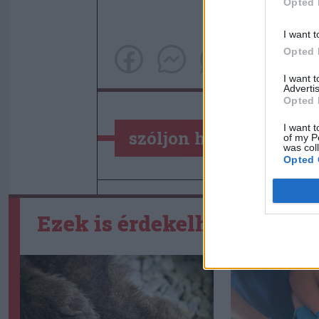
Opted 
I want t
Opted 
I want 
Advertis
Opted 
I want t
szóljon hozzá!
of my P
was col
Opted 
Ezek is érdekelhetik