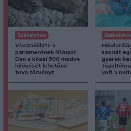
Székelyhon
Székelyho
Visszaküldte a
Húsdaráló
parlamentnek Nicușor
szorult eg
Dan a közel 900 medve
gyerek kez
kilövését lehetővé
tűzoltókra
tevő törvényt
volt a mű