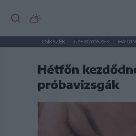
•
•
CSÍKSZÉK
GYERGYÓSZÉK
HÁROM
Hétfőn kezdődn
próbavizsgák