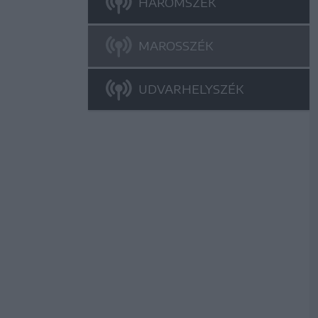
HÁROMSZÉK
MAROSSZÉK
UDVARHELYSZÉK