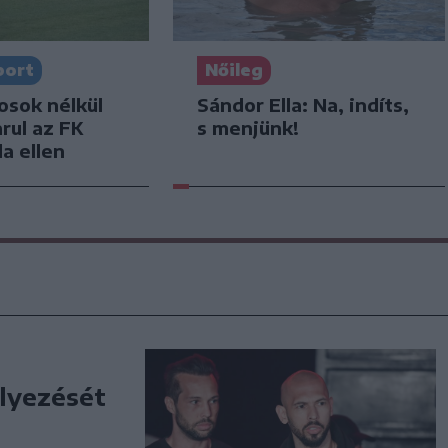
port
Nőileg
osok nélkül
Sándor Ella: Na, indíts,
arul az FK
s menjünk!
a ellen
lyezését