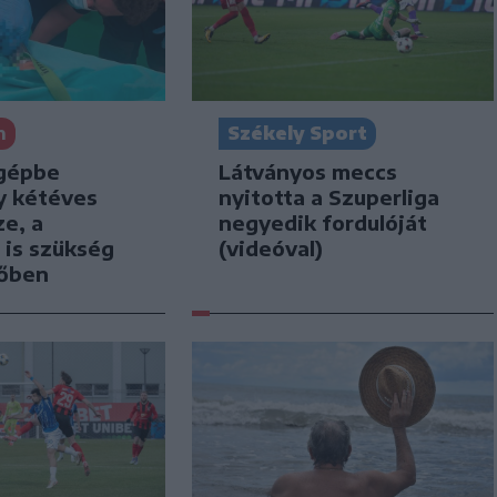
n
Székely Sport
gépbe
Látványos meccs
y kétéves
nyitotta a Szuperliga
e, a
negyedik fordulóját
 is szükség
(videóval)
tőben