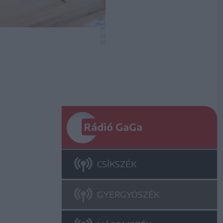
Rádió GaGa
CSÍKSZÉK
GYERGYÓSZÉK