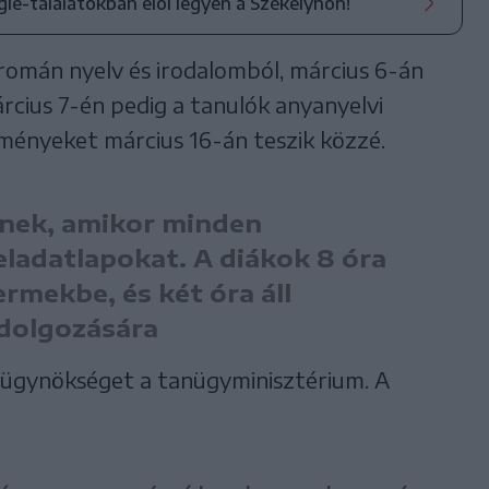
ogle-találatokban elöl legyen a Székelyhon!
román nyelv és irodalomból, március 6-án
cius 7-én pedig a tanulók anyanyelvi
dményeket március 16-án teszik közzé.
dnek, amikor minden
eladatlapokat. A diákok 8 óra
ermekbe, és két óra áll
idolgozására
írügynökséget a tanügyminisztérium. A