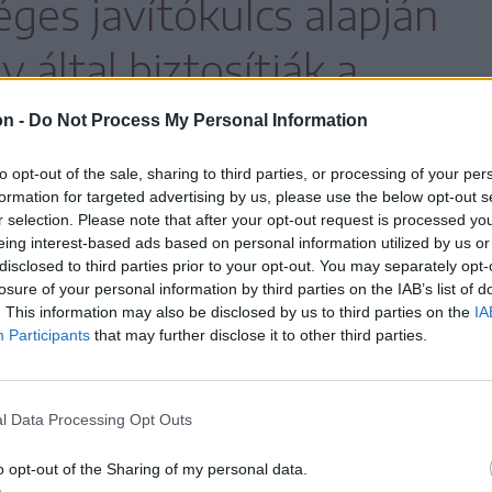
éges javítókulcs alapján
y által biztosítják a
jektív és egységes
on -
Do Not Process My Personal Information
to opt-out of the sale, sharing to third parties, or processing of your per
formation for targeted advertising by us, please use the below opt-out s
r selection. Please note that after your opt-out request is processed y
eing interest-based ads based on personal information utilized by us or
disclosed to third parties prior to your opt-out. You may separately opt-
egóvni, és nem kerülnek be a naplókba sem.
losure of your personal information by third parties on the IAB’s list of
. This information may also be disclosed by us to third parties on the
IA
Participants
that may further disclose it to other third parties.
is meg kell beszélniük az eredményeket.
en is ismertetni kell ezeket, a tanároknak
taniuk, hogy miként lehetne jobb
l Data Processing Opt Outs
 során.
o opt-out of the Sharing of my personal data.