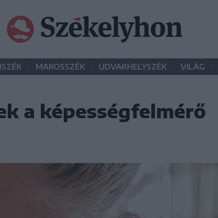
•
•
•
•
SZÉK
MAROSSZÉK
UDVARHELYSZÉK
VILÁG
ek a képességfelmérő